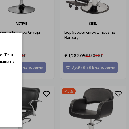
ACTIVE
SIBEL
зьорски стол Gracija
Берберски стол Limousine
Barburys
. Те ни
53.09
€ 1,282.05
€ 332.34
€ 1,508.31
тата на
Добави в количката
Добави в количката
%
-15%