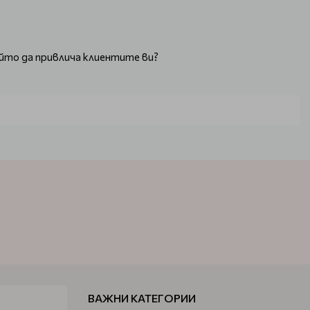
ойто да привлича клиентите ви?
ри вас.
нтите ви и наред с това да се удобни и за самите вас по
е се съгласите с това.
ива.
продължителни и именно заради това трябва да са удобни.
ВАЖНИ КАТЕГОРИИ
авнително често.