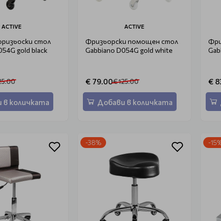
ACTIVE
ACTIVE
ризьоски стол
Фризьорски помощен стол
Фри
54G gold black
Gabbiano D054G gold white
Gab
€ 79.00
€ 8
25.00
€ 125.00
 в количката
Добави в количката
-38%
-15