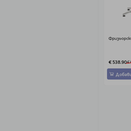
Фризьорск
€ 538.90
€ 
Добави