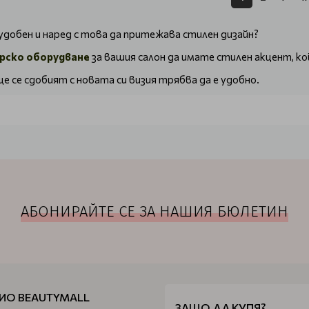
удобен и наред с това да притежава стилен дизайн?
рско оборудване
за вашия салон да имате стилен акцент, к
е се сдобият с новата си визия трябва да е удобно.
хората ще потъват удобно, за да се насладят на престоя си п
и столове
 на няколко условия, за да може да се приемат добре от клие
ече от разумно обяснение. Хигиената е важна и няма как да н
АБОНИРАЙТЕ СЕ ЗА НАШИЯ БЮЛЕТИН
о-лошо – възможно е да се захаби и да не изглежда добре.
е почиства много лесно и наред с това е повече от издръжл
. Някои от предлаганите от вас дейности могат да са доста 
те да могат да отморят по време на престоя си с вас.
ИО BEAUTYMALL
а промяна на височината, нещо, което може да регулирате ср
ЗАЩО ДА КУПЯ?