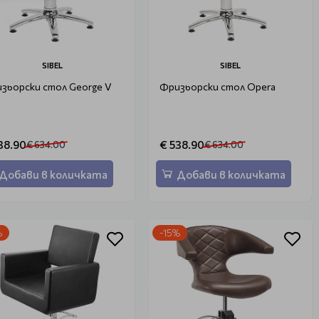
SIBEL
SIBEL
зьорски стол George V
Фризьорски стол Opera
38.90
€ 538.90
€ 634.00
€ 634.00
Добави в количката
Добави в количката
%
-15%