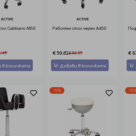
ACTIVE
ACTIVE
тол Gabbiano M50
Работен стол черен A450
Под
€ 59.82
€ 6
5.49
€ 96.63
 в количката
Добави в количката
-15%
-15