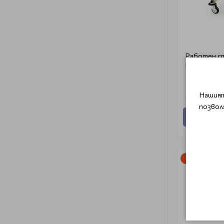
Работен с
RollerCoast
Нашият
€ 295.55
€ 
позвол
Добави
-15%