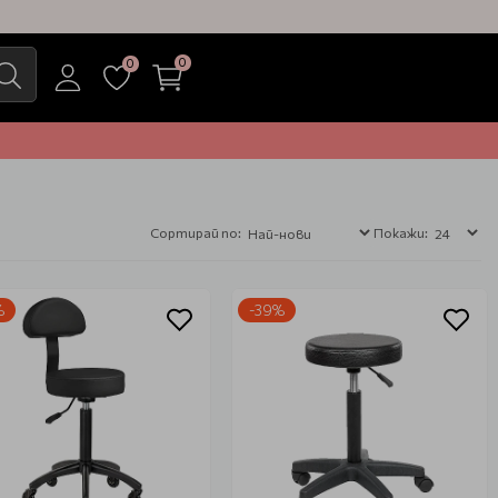
0
0
Сортирай по:
Покажи:
%
-39%