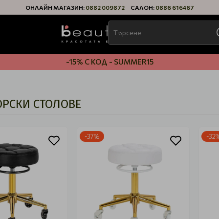
ОНЛАЙН МАГАЗИН:
0882 009872
САЛОН:
0886 616467
-15% С КОД - SUMMER15
РСКИ СТОЛОВЕ
-37%
-32