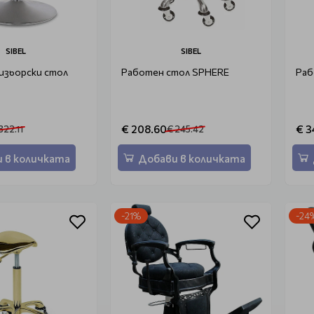
SIBEL
SIBEL
изьорски стол
Работен стол SPHERE
Раб
€ 208.60
€ 3
322.11
€ 245.42
 в количката
Добави в количката
-21%
-24