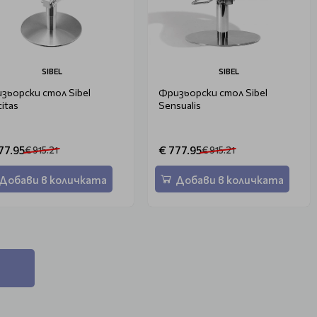
SIBEL
SIBEL
зьорски стол Sibel
Фризьорски стол Sibel
citas
Sensualis
77.95
€ 777.95
€ 915.21
€ 915.21
Добави в количката
Добави в количката