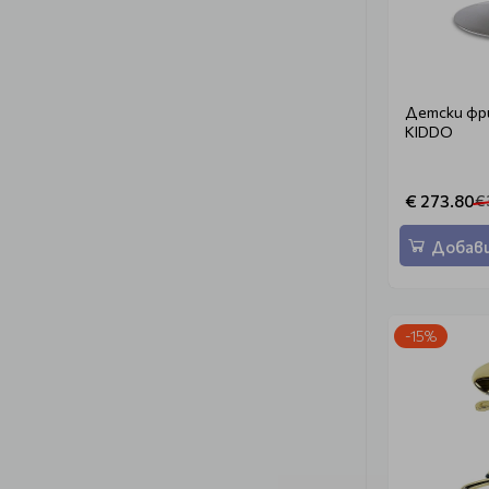
Детски фр
KIDDO
€ 273.80
€ 
Добави
-15%