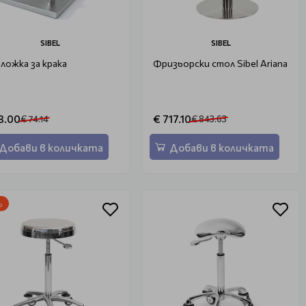
SIBEL
SIBEL
ложка за крака
Фризьорски стол Sibel Ariana
3.00
€ 717.10
€ 74.14
€ 843.63
Добави в количката
Добави в количката
%