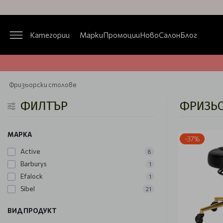
Категории
Марки
Промоции
Ново
Салон
Блог
Фризьорски столове
ФИЛТЪР
ФРИЗЬО
МАРКА
-37%
Active
8
Barburys
1
Efalock
1
Sibel
21
ВИД ПРОДУКТ