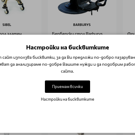
SIBEL
BARBURYS
тол златен
Берберски стол Barburys
Фри
er
Malone
Настройки на бисквитките
 сайт използва бисквитки, за да Ви предложи по-добро пазаруване
€ 1,066.04
€ 2
347.68
€ 1,354.92
яват да анализираме по-добре Вашите нужди и да подобрим рабо
 в количката
Добави в количката
сайта.
Приемам всички
-15%
-15
Настройки на бисквитките