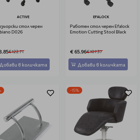
ACTIVE
EFALOCK
зьорски стол черен
Работен стол черен Efalock
biano D026
Emotion Cutting Stool Black
3.85
€ 65.96
€ 122.71
€ 107.37
Добави в количката
Добави в количката
%
-15%