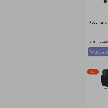
Работен с
€ 91.52
€ 13
Добави
-15%