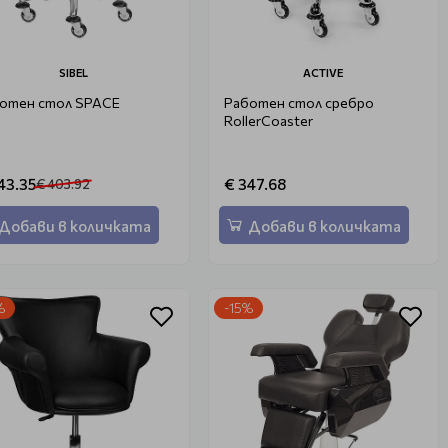
SIBEL
ACTIVE
отен стол SPACE
Работен стол сребро
RollerCoaster
43.35
€ 347.68
€ 403.92
Добави в количката
Добави в количката
%
-15%