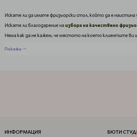
Искате ли да имате фризьорски стол, който да е наистина 
Искате ли благодарение на
избора на качествено фризьо
Няма как да не кажем, че мястото на което клиентите ви щ
Разгледайте и изберете не просто стол, а кресло, в което 
Покажи
Качествени и професионални фризьорск
Качествените фризьорски столове
трябва да отговарят
време на работата.
Лицевата повърхност е тапицирана с кожа и за това има пов
Ако тапицерията е от плат, той скоро ще се изцапа и още п
Именно заради това кожата е предпочитан материал – тя с
Удобството трябва да е двупосочно – за вас и за клиента
Подарете на клиентите си не просто нова визия, но и нека 
ИНФОРМАЦИЯ
БЮТИ СТУД
Не забравяйте, че всеки стол трябва да ви предложи лесн