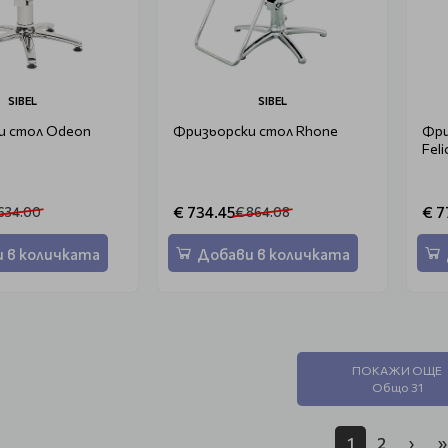
SIBEL
SIBEL
и стол Odeon
Фризьорски стол Rhone
Фри
Feli
€ 734.45
€ 7
634.00
€ 864.08
 в количката
Добави в количката
ПОКАЖИ ОЩЕ
Общо 31
1
2
›
»