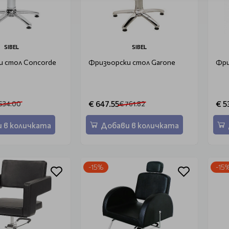
SIBEL
SIBEL
и стол Concorde
Фризьорски стол Garone
Фри
€ 647.55
€ 5
634.00
€ 761.82
 в количката
Добави в количката
-15%
-15