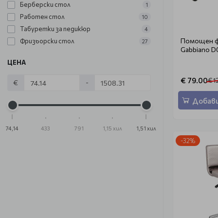
Берберски стол
1
Работен стол
10
Табуретки за педикюр
4
Помощен ф
Фризьорски стол
27
Gabbiano D0
ЦЕНА
€ 79.00
€ 1
€
-
Добави
74,14
433
791
1,15 хил
1,51 хил
-32%