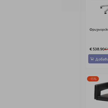
Фризьорск
€ 538.90
€ 
Добави
-15%