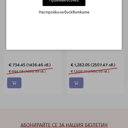
Настройки на бисквитките
SIBEL
SIBEL
Фризьорски стол Rhone
Берберски стол
Limousine Barburys
€ 734.45 (1436.46 лв.)
€ 1,282.05 (2507.47 лв.)
€ 864.08 (1689.99 лв.)
€ 1,508.31 (2950.00 лв.)
АБОНИРАЙТЕ СЕ ЗА НАШИЯ БЮЛЕТИН