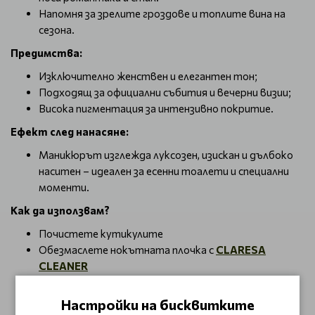
Напомня за зрелите гроздове и топлите вина на
сезона.
Предимства:
Изключително женствен и елегантен тон;
Подходящ за официални събития и вечерни визии;
Висока пигментация за интензивно покритие.
Ефект след нанасяне:
Маникюрът изглежда луксозен, изискан и дълбоко
наситен – идеален за есенни тоалети и специални
моменти.
Как да използвам?
Почистете кутикулите
Обезмаслете нокътната плочка с
CLARESA
CLEANER
Нанесете
CLARESA БАЗА
само върху нокътната
плочка и го втвърдете с
UV / LED
лампа
Настройки на бисквитките
Нанесете тънък слой CLARESA ГЕЛ ЛАК и го