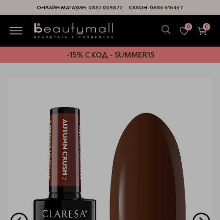
ОНЛАЙН МАГАЗИН:
0882 009872
САЛОН:
0886 616467
0
0
-15% С КОД - SUMMER15