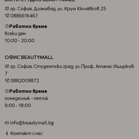
гр. София, Дианабад, ул. Крум Кюлявков 25
0886616467
Работно време
всеки ден
10:00 - 20:00
ОФИС BEAUTYMALL
гр. София, Студентски град, ул.Проф. Атанас Иширков
7
0882009872
Работно време
понеделник - петък
9:00 - 18:00
info@beautymall.bg
Контакт с нас