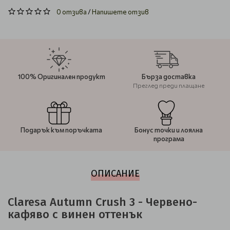
0 отзива
/
Напишете отзив
100% Оригинален продукт
Бърза доставка
Преглед преди плащане
Подарък към поръчката
Бонус точки и лоялна
програма
ОПИСАНИЕ
Claresa Autumn Crush 3 - Червено-
кафяво с винен оттенък