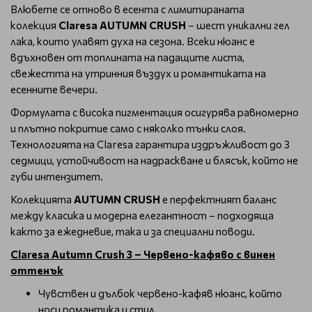
Влюбете се отново в есента с лимитираната
колекция
Claresa AUTUMN CRUSH
– шест уникални гел
лака, които улавят духа на сезона. Всеки нюанс е
вдъхновен от топлината на падащите листа,
свежестта на утринния въздух и романтиката на
есенните вечери.
Формулата с висока пигментация осигурява равномерно
и плътно покритие само с няколко тънки слоя.
Технологията на Claresa гарантира издръжливост до 3
седмици, устойчивост на надраскване и блясък, който не
губи интензитет.
Колекцията
AUTUMN CRUSH
е перфектният баланс
между класика и модерна елегантност – подходяща
както за ежедневие, така и за специални поводи.
Claresa Autumn Crush 3 – Червено-кафяво с винен
оттенък
Чувствен и дълбок червено-кафяв нюанс, който
носи романтика и стил.