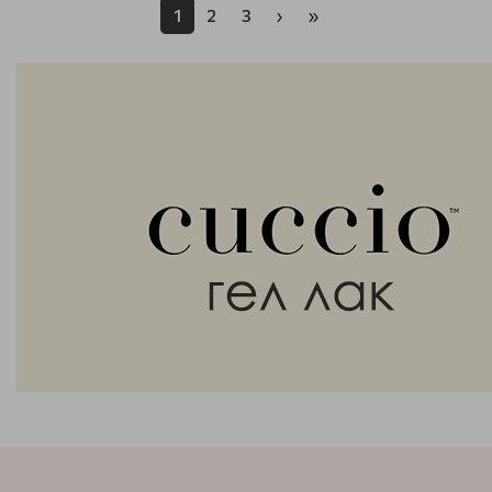
1
2
3
›
»