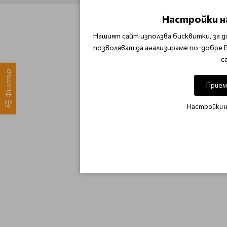
Настройки н
Нашият сайт използва бисквитки, за д
позволяват да анализираме по-добре 
с
Филтър
Прием
Настройки 