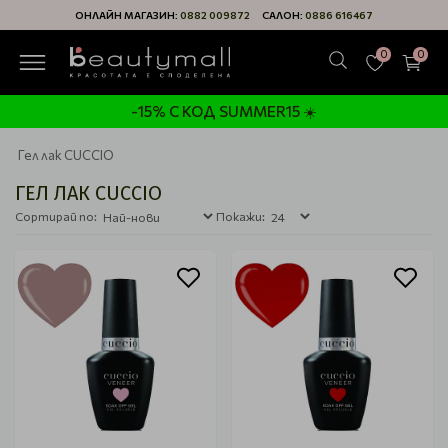
ОНЛАЙН МАГАЗИН:
0882 009872
САЛОН:
0886 616467
0
0
-15% С КОД SUMMER15 ☀️
Гел лак CUCCIO
ГЕЛ ЛАК CUCCIO
Сортирай по:
Покажи: