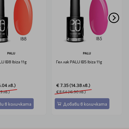
PALU
PALU
LU IB8 Ibiza 11g
Гел лак PALU IB5 Ibiza 11g
6.04 лв.)
€ 7.35 (14.38 лв.)
89 лв.)
€ 8.64 (16.90 лв.)
и в количката
Добави в количката