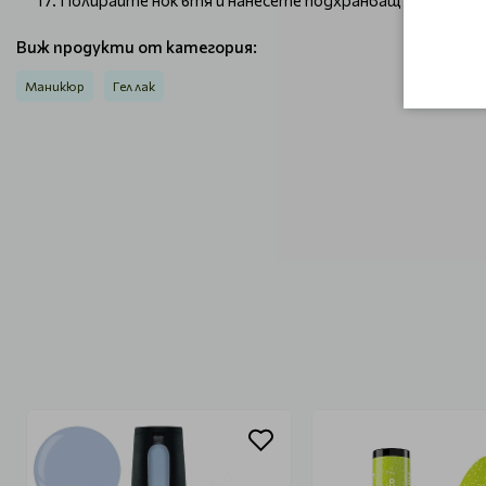
Полирайте нокътя и нанесете подхранващ продукт
Виж продукти от категория:
Маникюр
Гел лак