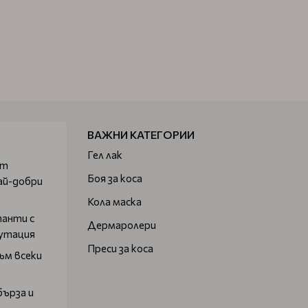
ВАЖНИ КАТЕГОРИИ
Гел лак
от
Боя за коса
ай-добри
Кола маска
танти с
Дермаролери
путация
Преси за коса
ъм всеки
бърза и