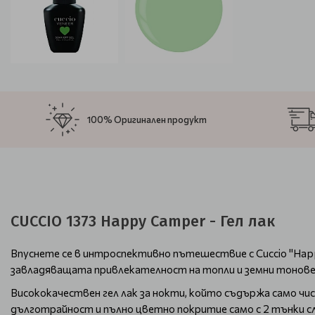
100% Оригинален продукт
CUCCIO 1373 Happy Camper - Гел лак
Впуснете се в интроспективно пътешествие с Cuccio "Hap
завладяващата привлекателност на топли и земни тонове
Висококачествен гел лак за нокти, който съдържа само чи
дълготрайност и пълно цветно покритие само с 2 тънки сл