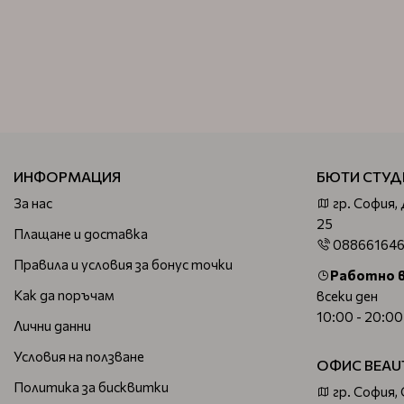
ИНФОРМАЦИЯ
БЮТИ СТУД
За нас
гр. София,
25
Плащане и доставка
08866164
Правила и условия за бонус точки
Работно 
Как да поръчам
всеки ден
10:00 - 20:00
Лични данни
Условия на ползване
ОФИС BEAU
Политика за бисквитки
гр. София,