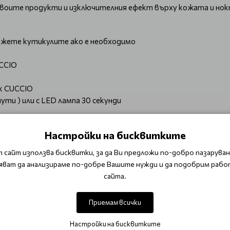
 своите продукти и изключителния ефект върху кожата и но
ежете кутикулите ако е необходимо
CCIO
ак CUCCIO
ути ) или с LED лампа 30 секунди
 - 3 минути ) или с LED лампа 30 секунди
Настройки на бисквитките
плътен цвят
 сайт използва бисквитки, за да Ви предложи по-добро пазаруване
ути ) или с LED лампа 30 секунди
яват да анализираме по-добре Вашите нужди и да подобрим рабо
окато премахнете лепкавия слой
сайта.
 на гел лак и го поставете върху нокътя
Приемам всички
10 мин
вач внимателно без да наранявате нокътя премахнете ост
Настройки на бисквитките