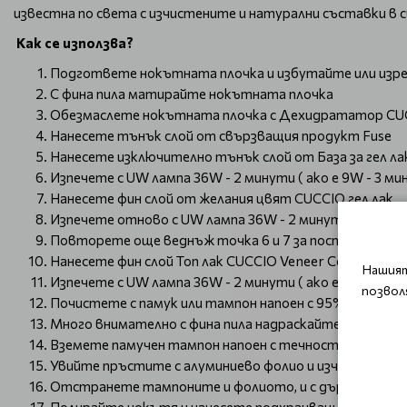
известна по света с изчистените и натурални съставки в
Как се използва?
Подгответе нокътната плочка и избутайте или изр
С фина пила матирайте нокътната плочка
Обезмаслете нокътната плочка с Дехидрататор CU
Нанесете тънък слой от свързващия продукт Fuse
Нанесете изключително тънък слой от База за гел л
Изпечете с UW лампа 36W - 2 минути ( ако е 9W - 3 мин
Нанесете фин слой от желания цвят CUCCIO гел лак
Изпечете отново с UW лампа 36W - 2 минути ( ако е 9W
Повторете още веднъж точка 6 и 7 за постигане на 
Нанесете фин слой Топ лак CUCCIO Veneer Colour
Нашият
Изпечете с UW лампа 36W - 2 минути ( ако е 9W - 3 мин
позвол
Почистете с памук или тампон напоен с 95% спирт д
Много внимателно с фина пила надраскайте лака
Вземете памучен тампон напоен с течност за сваляне
Увийте пръстите с алуминиево фолио и изчакайте 7-
Отстранете тампоните и фолиото, и с дървен избут