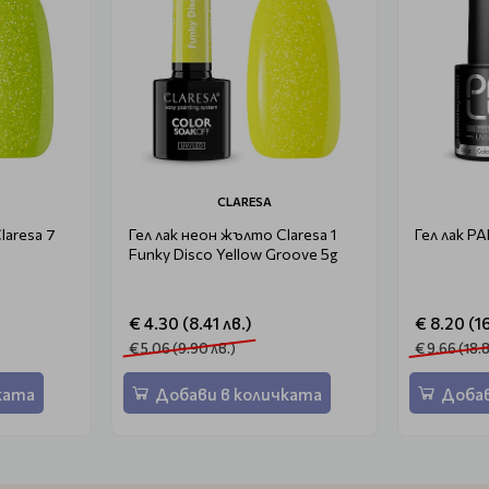
CLARESA
laresa 7
Гел лак неон жълто Claresa 1
Гел лак PA
Funky Disco Yellow Groove 5g
€ 4.30 (8.41 лв.)
€ 8.20 (1
€ 5.06 (9.90 лв.)
€ 9.66 (18.
ката
Добави в количката
Добав