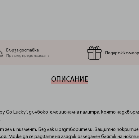
Бърза доставка
Подарък към по
Преглед преди плащане
ОПИСАНИЕ
py Go Lucky", дълбоко емоционална палитра, която надхвърл
.
ст гел и пигмент. Без лак и разтворители. Защитно покрити
оя. Може да се радвате на гладък огледален блясък на нокт