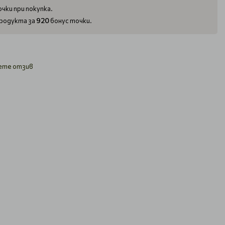
чки при покупка.
920
родукта за
бонус точки.
ете отзив