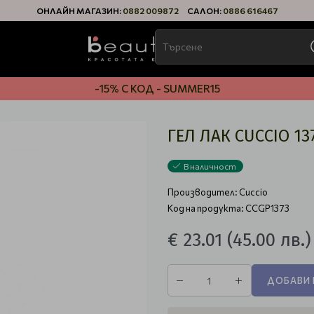
ОНЛАЙН МАГАЗИН:
0882 009872
САЛОН:
0886 616467
-15% С КОД - SUMMER15
ГЕЛ ЛАК CUCCIO 13
В наличност
Производител:
Cuccio
Код на продукта: CCGP1373
€ 23.01
(45.00 лв.)
ДОБАВИ 