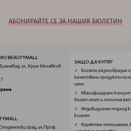
АБОНИРАЙТЕ СЕ ЗА НАШИЯ БЮЛЕТИН
ИО BEAUTYMALL
ЗАЩО ДА КУПЯ?
 Дианабад, ул. Крум Кюлявков
Богатo разнообразие 
качествени продукти на н
67
цени
време
Квалифицирани консул
богат опит и отлична ре
Индивидуален подход к
клиент
TYMALL
Коректно отношение, 
 Студентски град, ул.Проф.
надеждна доставка