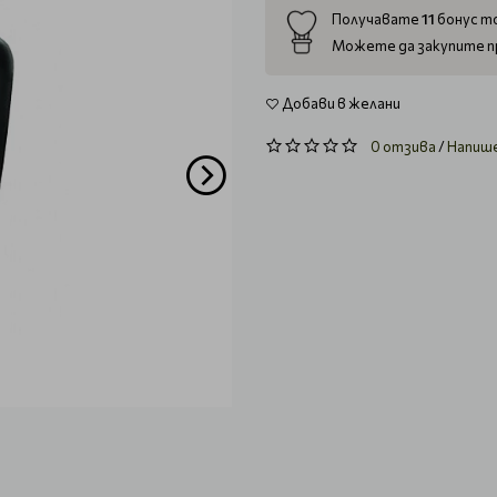
11
Получавате
бонус то
Можете да закупите п
Добави в желани
0 отзива
/
Напиш