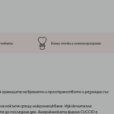
ръчката
Бонус точки и лоялна програма
я границите на времето и пространството и резонира със
е на нокътя срещу микронапукване. Изключителна
ите до последния ден. Американската фирма CUCCIO е