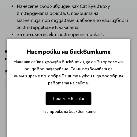
Нанесете слой хибриден лак Cat Eye върху
втвърдената основа. С помощта на
магнетизатор създаваме шаблона по наш избор и
го втвърдяваме в лампата.
За по-силен ефект повторете точка 1.
Запечатайте всичко с топ лак.
Настройки на бисквитките
Време на полимеризация: LED/UV лампа 48 W - 30-60
сек.
Нашият сайт използва бисквитки, за да Ви предложи
по-добро пазаруване. Те ни позволяват да
Виж продукти от категория:
анализираме по-добре Вашите нужди и да подобрим
работата на сайта.
Маникюр
Гел лак
Приемам всички
ОТЗИВИ (0)
Настройки на бисквитките
Този продукт няма отзиви.
НАПИШЕТЕ ОТЗИВ