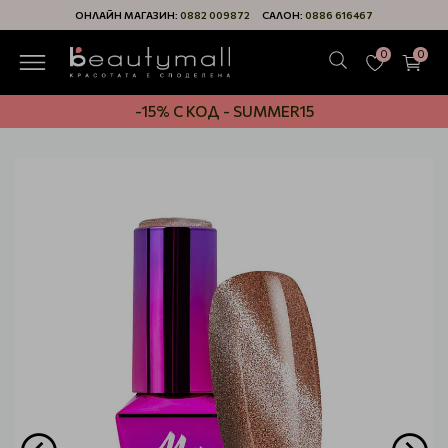
ОНЛАЙН МАГАЗИН:
0882 009872
САЛОН:
0886 616467
0
0
-15% С КОД - SUMMER15