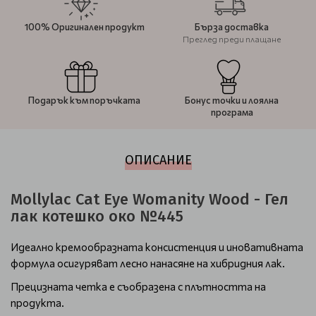
100% Оригинален продукт
Бърза доставка
Преглед преди плащане
Подарък към поръчката
Бонус точки и лоялна
програма
ОПИСАНИЕ
Mollylac Cat Eye Womanity Wood - Гел
лак котешко око №445
Идеално кремообразната консистенция и иновативната
формула осигуряват лесно нанасяне на хибридния лак.
Прецизната четка е съобразена с плътността на
продукта.