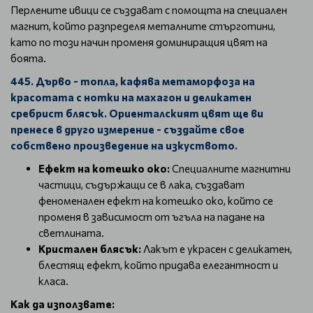
Перлените ивици се създават с помощта на специален
магнит, който разпределя металните стърготини,
като по този начин променя доминиращия цвят на
боята.
445. Дърво - топла, кафява метаморфоза на
красотата с нотки на махагон и деликатен
сребрист блясък. Ориенталският цвят ще ви
пренесе в друго измерение - създайте свое
собствено произведение на изкуството.
Ефект на котешко око:
Специалните магнитни
частици, съдържащи се в лака, създават
феноменален ефект на котешко око, който се
променя в зависимост от ъгъла на падане на
светлината.
Кристален блясък:
Лакът е украсен с деликатен,
блестящ ефект, който придава елегантност и
класа.
Как да използвате: