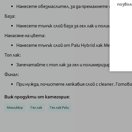
позвол
Нанесете обезмаслител, за да премахнете остатъци 
База:
Нанесете тънък слой база за гел лак и полимеризирайт
Нанасяне на цвета:
Нанесете тънък слой от Palu Hybrid лак Merida ME8 
Топ лак:
Запечатайте с топ лак за гел и полимеризирайте.
Финал:
При нужда, почистете лепкавия слой с cleaner. Готово
Виж продукти от категория:
Маникюр
Гел лак
Гел лак Palu