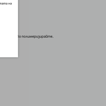
тата на
лой и отново полимеризирайте.