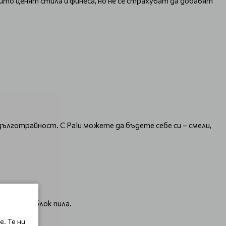
ито ценят стила и финеса, но не се страхуват да добавят
ълготрайност. С Palu можете да бъдете себе си – смели,
лочка с блок пила.
. Те ни