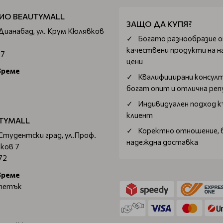
ИО BEAUTYMALL
ЗАЩО ДА КУПЯ?
 Дианабад, ул. Крум Кюлявков
Богатo разнообразие 
качествени продукти на н
67
цени
време
Квалифицирани консул
богат опит и отлична ре
Индивидуален подход к
клиент
TYMALL
Коректно отношение, 
 Студентски град, ул.Проф.
надеждна доставка
ков 7
72
време
 петък