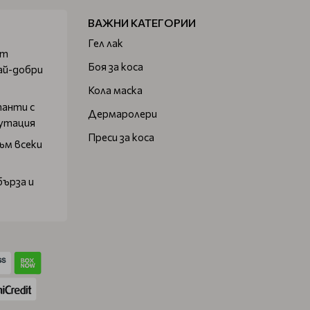
ВАЖНИ КАТЕГОРИИ
Гел лак
от
Боя за коса
ай-добри
Кола маска
танти с
Дермаролери
путация
Преси за коса
ъм всеки
бърза и