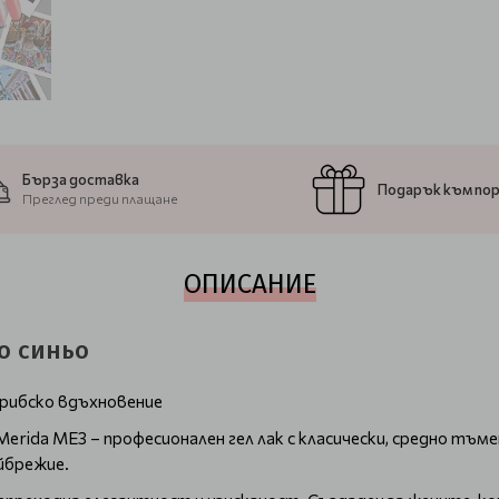
Бърза доставка
Подарък към по
Преглед преди плащане
ОПИСАНИЕ
ко синьо
арибско вдъхновение
 Merida ME3 – професионален гел лак с класически, средно тъ
йбрежие.