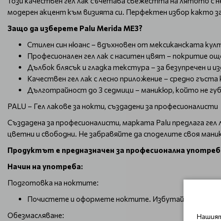
Този качествен гел лак съчетава свежестта на лятото с н
модерен акцент към визията си. Перфектен избор както за 
Защо да изберете Palu Merida ME3?
Стилен син нюанс – вдъхновен от мексиканската кул
Професионален гел лак с наситен цвят – покритие още
Дълбок блясък и гладка текстура – за безупречен и 
Качествен гел лак с лесно приложение – средно гъста
Дълготрайност до 3 седмици – маникюр, който не губ
PALU – Гел лакове за нокти, създадени за професионалисти
Създадена за професионалисти, марката Palu предлага гел
цветни и свободни. Не забравяйте да споделите своя маник
Продуктът е предназначен за професионална употреб
Начин на употреба:
Подготовка на ноктите:
Почистете и оформете ноктите. Избутайте кутикул
Обезмасляване:
Нашият