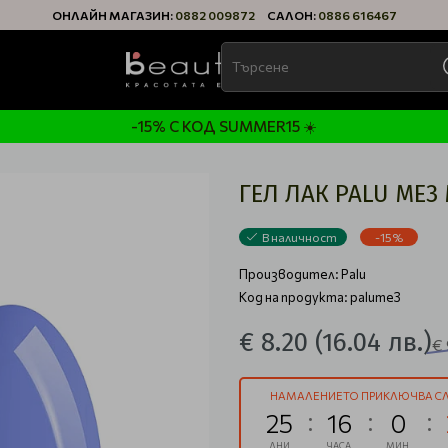
ОНЛАЙН МАГАЗИН:
0882 009872
САЛОН:
0886 616467
-15% С КОД SUMMER15 ☀️
ГЕЛ ЛАК PALU ME3 
В наличност
-15%
Производител:
Palu
Код на продукта: palume3
€ 8.20
(16.04 лв.)
€ 
НАМАЛЕНИЕТО ПРИКЛЮЧВА СЛ
25
16
0
ДНИ
ЧАСА
МИН.