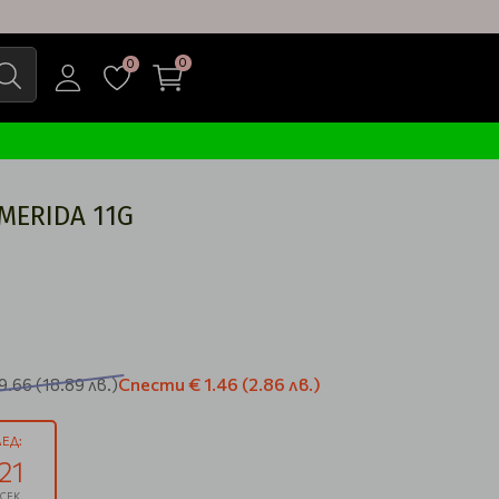
0
0
MERIDA 11G
Спести
€ 1.46
(2.86 лв.)
9.66
(18.89 лв.)
ЕД:
20
СЕК.