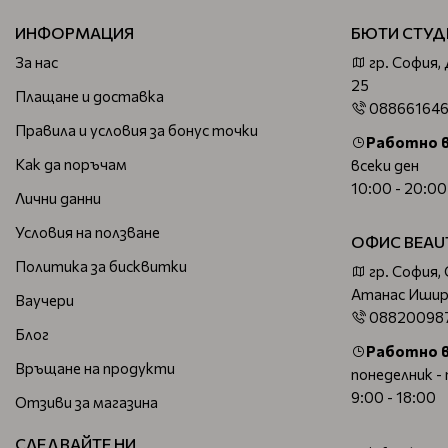
ИНФОРМАЦИЯ
БЮТИ СТУД
За нас
гр. София,
25
Плащане и доставка
08866164
Правила и условия за бонус точки
Работно 
Как да поръчам
всеки ден
10:00 - 20:00
Лични данни
Условия на ползване
ОФИС BEAU
Политика за бисквитки
гр. София,
Атанас Ишир
Ваучери
08820098
Блог
Работно 
Връщане на продукти
понеделник -
9:00 - 18:00
Отзиви за магазина
СЛЕДВАЙТЕ НИ