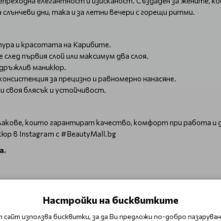
епреходна елегантност и изисканост. Създаден за жените, ко
слънчеви дни, така и за летни вечери с горещи ритми.
тура и красотата на Карибите.
 след първия слой или максимум два слоя.
издръжлив маникюр.
 консистенция за прецизно и равномерно нанасяне.
и своя блясък и устойчивост.
 лакове, които гарантират качество, комфорт при работа и д
юр в Instagram с #BeautyMall.bg
а.
Настройки на бисквитките
ите и матирайте внимателно повърхността на нокътната п
 сайт използва бисквитки, за да Ви предложи по-добро пазаруване