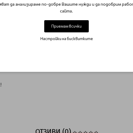
яват да анализираме по-добре Вашите нужди и да подобрим рабо
от прах и мазнини.
сайта.
е в UV лампа (2 минути) или LED лампа (30-60 секунди).
Приемам всички
Настройки на бисквитките
и полимеризирайте. За по-интензивен цвят нанесете втори с
!
ОТЗИВИ (0)