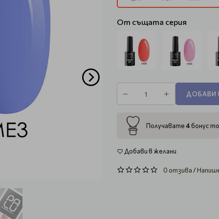
От същата серия
ДОБАВИ 
4
Получавате
бонус то
Добави в желани
0 отзива
/
Напиш