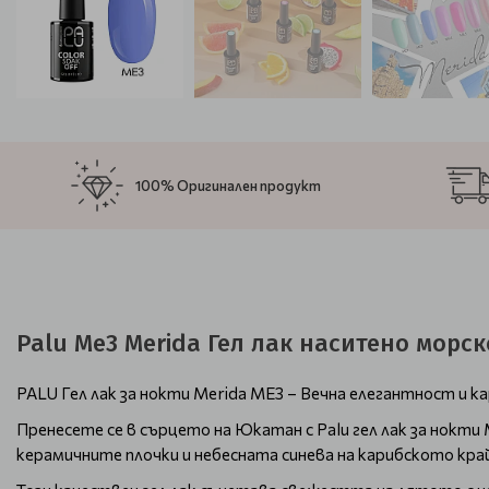
100% Оригинален продукт
Palu Me3 Merida Гел лак наситено морс
PALU Гел лак за нокти Merida ME3 – Вечна елегантност и к
Пренесете се в сърцето на Юкатан с Palu гел лак за нокти
керамичните плочки и небесната синева на карибското кра