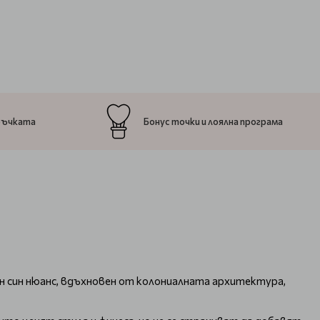
ръчката
Бонус точки и лоялна програма
мен син нюанс, вдъхновен от колониалната архитектура,