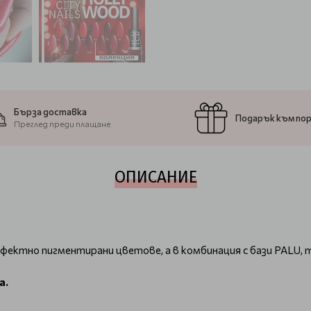
Бърза доставка
Подарък към по
Преглед преди плащане
ОПИСАНИЕ
фектно пигментирани цветове, а в комбинация с бази PALU, 
а.