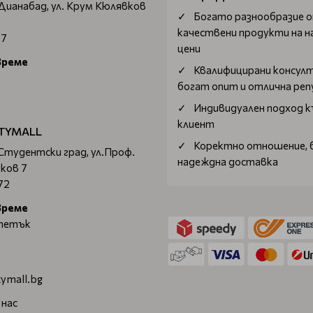
 Дианабад, ул. Крум Кюлявков
Богатo разнообразие 
качествени продукти на н
67
цени
време
Квалифицирани консул
богат опит и отлична ре
Индивидуален подход к
клиент
TYMALL
Коректно отношение, 
 Студентски град, ул.Проф.
надеждна доставка
ков 7
72
време
 петък
ymall.bg
 нас