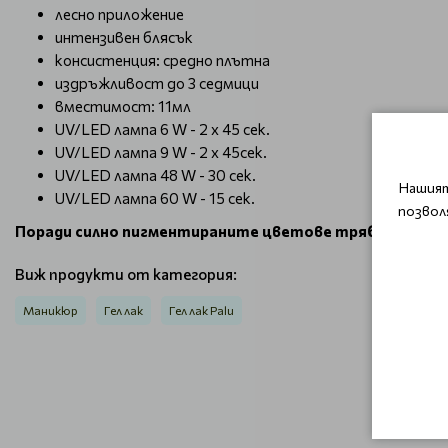
лесно приложение
интензивен блясък
консистенция: средно плътна
издръжливост до 3 седмици
вместимост: 11мл
UV/LED лампа 6 W - 2 х 45 сек.
UV/LED лампа 9 W - 2 х 45сек.
UV/LED лампа 48 W - 30 сек.
Нашият
UV/LED лампа 60 W - 15 сек.
позвол
Поради силно пигментираните цветове трябва да се н
Виж продукти от категория:
Маникюр
Гел лак
Гел лак Palu