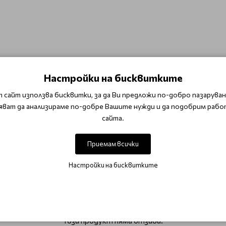
Настройки на бисквитките
 сайт използва бисквитки, за да Ви предложи по-добро пазаруване
яват да анализираме по-добре Вашите нужди и да подобрим рабо
анасят много тънки слоеве лак и времето за втвърдяван
сайта.
Приемам всички
Настройки на бисквитките
ОТЗИВИ (0)
Този продукт няма отзиви.