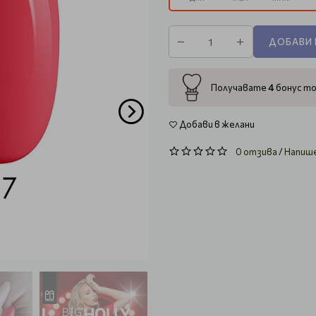
ДОБАВИ 
4
Получавате
бонус то
Добави в желани
0 отзива
/
Напиш