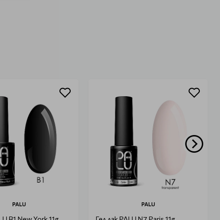
PALU
PALU
LU B1 New York 11g
Гел лак PALU N7 Paris 11g