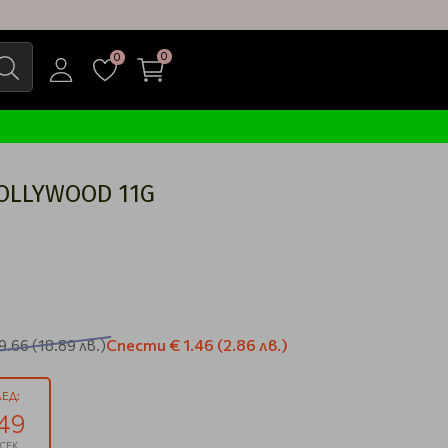
0
0
HOLLYWOOD 11G
Спести
€ 1.46
(2.86 лв.)
9.66
(18.89 лв.)
ЕД:
48
СЕК.