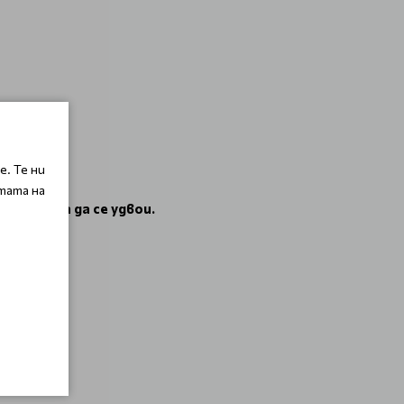
. Те ни
тата на
е трябва да се удвои.