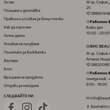
За нас
гр. София,
25
Плащане и доставка
08866164
Правила и условия за бонус точки
Работно 
Как да поръчам
всеки ден
10:00 - 20:00
Лични данни
Условия на ползване
ОФИС BEAU
Политика за бисквитки
гр. София,
Атанас Ишир
Ваучери
08820098
Блог
Работно 
Връщане на продукти
понеделник -
9:00 - 18:00
Отзиви за магазина
СЛЕДВАЙТЕ НИ
info@beaut
Контакт с