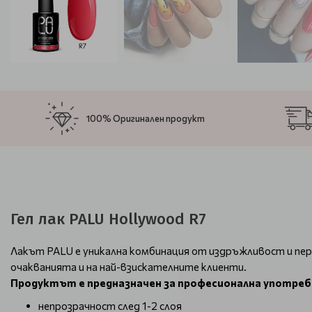
100% Оригинален продукт
Гел лак PALU Hollywood R7
Лакът PALU е уникална комбинация от издръжливост и пер
очакванията и на най-взискателните клиенти.
Продуктът е предназначен за професионална употреб
непрозрачност след 1-2 слоя