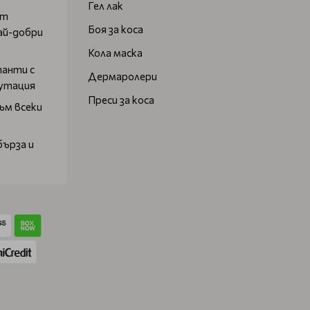
Гел лак
от
Боя за коса
ай-добри
Кола маска
танти с
Дермаролери
путация
Преси за коса
ъм всеки
бърза и