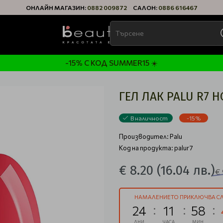
ОНЛАЙН МАГАЗИН:
0882 009872
САЛОН:
0886 616467
-15% С КОД SUMMER15 ☀️
ГЕЛ ЛАК PALU R7 
В наличност
-15%
Производител:
Palu
Код на продукта: palur7
€ 8.20
(16.04 лв.)
€ 
НАМАЛЕНИЕТО ПРИКЛЮЧВА СЛ
24
11
58
ДНИ
ЧАСА
МИН.