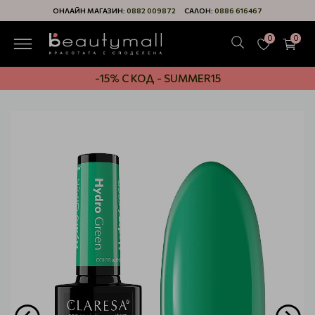
ОНЛАЙН МАГАЗИН:
0882 009872
САЛОН:
0886 616467
0
0
-15% С КОД - SUMMER15