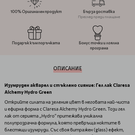
100% Оригинален продукт
Бърза доставка
Преглед преди плащане
Подарък към поръчката
Бонус точки и лоялна
програма
ОПИСАНИЕ
Изумруден акварел и стъклено сияние: Гел лак Claresa
Alchemy Hydro Green
Открийте силата на зеления цвят в неговата най-чиста
и ефирна форма с Claresa Alchemy Hydro Green. Този гел
лак от серията „Hydro“ притежава уникална
полупрозрачна формула, която превръща ноктите в
блестящи изумруди. Със своя витражен (glass) ефект,