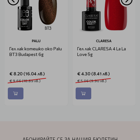
PALU
CLARESA
Гел лак котешко око Palu
Гел лак CLARESA 4 La La
BT3 Budapest 6g
Love 5g
€ 8.20 (16.04 лв.)
€ 4.30 (8.41 лв.)
€ 9.66 (18.89 лв.)
€ 5.06 (9.90 лв.)
АБОНИРАЙТЕ СЕ ЗА НАШИЯ БЮЛЕТИН