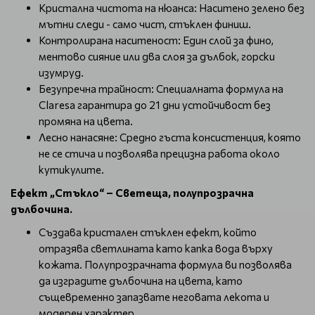
Кристална чистота на нюанса: Наситено зелено без
мътни следи - само чист, стъклен финиш.
Контролирана наситеност: Един слой за фино,
ментово сияние или два слоя за дълбок, горски
изумруд.
Безупречна трайност: Специалната формула на
Claresa гарантира до 21 дни устойчивост без
промяна на цвета.
Лесно нанасяне: Средно гъста консистенция, която
не се стича и позволява прецизна работа около
кутикулите.
Ефект „Стъкло“ – Светеща, полупрозрачна
дълбочина.
Създава кристален стъклен ефект, който
отразява светлината като капка вода върху
кожата. Полупрозрачната формула ви позволява
да изградите дълбочина на цвета, като
същевременно запазвате неговата лекота и
модерен характер.