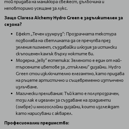
той придава на маникюра свежест, дълбочина и
неповторимо усещане за лукс.
Защо Claresa Alchemy Hydro Green е задължителен за
сезона?
Ефект „Течен изумруд“: Прозрачната текстура
позволява на светлината да се пречупва през
зеления пигмент, създавайки илюзия за истински
скъпоценен камък върху ноктите ви.
Модерна „Jelly“ естетика: Зеленото е един от най-
търсените цветове за „стъклени“ дизайни. Hydro
Green стои изключително елегантно, като придава
на ръцете артистично и същевременно изтънчено
излъчване.
Магически преливания: Тъй като е полупрозрачен,
този лак е идеален за създаване на градиенти
(омбре) и многослойни дизайни, които изглеждат
като нарисувани с акварел.
Професионални предимства: