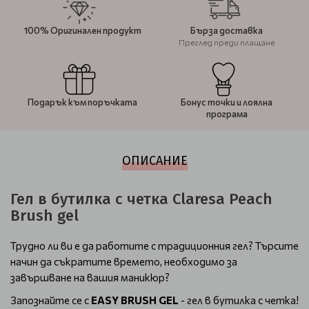
100% Оригинален продукт
Бърза доставка
Преглед преди плащане
Подарък към поръчката
Бонус точки и лоялна
програма
ОПИСАНИЕ
Гел в бутилка с четка Claresa Peach
Brush gel
Трудно ли ви е да работите с традиционния гел? Търсите
начин да съкратите времето, необходимо за
завършване на вашия маникюр?
Запознайте се с
EASY BRUSH GEL
- гел в бутилка с четка!