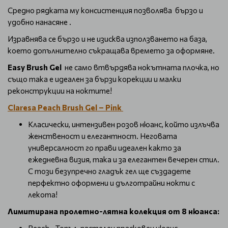
Средно рядката му консистенция позволява бързо и
удобно нанасяне .
Изравнява се бързо и не изисква използването на база,
което допълнително съкращава времето за оформяне.
Easy Brush Gel
не само втвърдява нокътната плочка, но
също така е идеален за бързи корекции и малки
реконструкции на ноктите!
Claresa Peach Brush Gel – Pink
Класически, интензивен розов нюанс, който излъчва
женственост и елегантност. Неговата
универсалност го прави идеален както за
ежедневна визия, така и за елегантен вечерен стил.
С този безупречно гладък гел ще създадете
перфектно оформени и дълготрайни нокти с
лекота!
Лимитирана пролетно-лятна колекция от 8 нюанса: