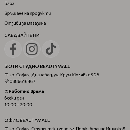
Блог
Връщане на продукти
Отзиви за магазина
СЛЕДВАЙТЕ НИ
БЮТИ СТУДИО BEAUTYMALL
гр. София, Дианабад, ул. Крум Кюлявков 25
0886616467
Работно време
всеки ден
10:00 - 20:00
ОФИС BEAUTYMALL
гр. София, Студентски град, ул.Проф. Атанас Иширков