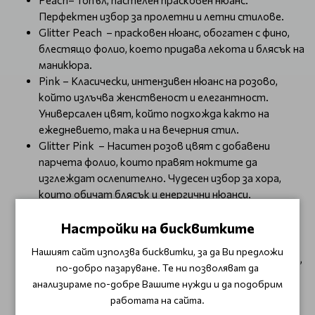
Peach– Топъл, пастелен прасковен нюанс.
Перфектен избор за пролетни и летни стилове.
Glitter Peach – прасковен нюанс, обогатен с фино,
блестящо фолио, което придава лекота и блясък на
маникюра.
Pink – Класически, интензивен нюанс на розово,
който излъчва женственост и елегантност.
Универсален цвят, който подхожда както на
ежедневието, така и на вечерния стил.
Glitter Pink – Наситен розов цвят с добавени
парчета фолио, които правят ноктите да
изглеждат ослепително. Чудесен избор за хора,
които обичат блясък и енергични нюанси.
Violet – Класическо, изразително лилаво без
Настройки на бисквитките
частици, което придава елегантност и модерен
характер на ръцете.
Нашият сайт използва бисквитки, за да Ви предложи
Glitter Violet – Дълбок, наситен лилав цвят с нежно,
по-добро пазаруване. Те ни позволяват да
блестящо фолио.
анализираме по-добре Вашите нужди и да подобрим
Pistachio – деликатен нюанс на шам фъстък.
работата на сайта.
Съчетава се добре с пастелни и неутрални