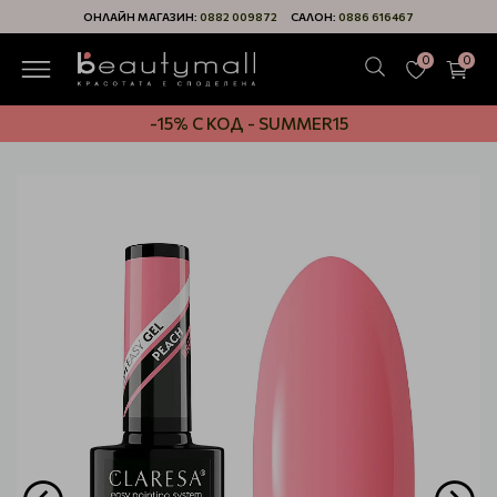
ОНЛАЙН МАГАЗИН:
0882 009872
САЛОН:
0886 616467
0
0
-15% С КОД - SUMMER15