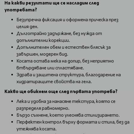
На какви резултати ще се насладим след
употребата?
Безупречна фиксация и оформена прическа през
целия ден.
Дълготрайно задържане, без нужда от
допълнителни корекции.
Допълнителен обем и естествен блясък за
завършен, модерен вид.
Косата остава мека на допир, без неприятно
втвърдяване или спластяване.
Здрава и защитена структура, благодарение на
хидратиращите свойства на гела.
Какво ще обикнем още след първата употреба?
Лека и удобна за нанасяне текстура, която се
разпределя равномерно.
Бързо съхнене, което улеснява стилизирането.
Перфектен контрол върху формата и стила, без да
утежнява косата.