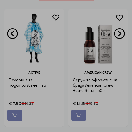
ACTIVE
AMERICAN CREW
Пелерина за
Серум за оформяне на
подстригване J-26
брада American Crew
Beard Serum 50ml
€ 7.90
€ 15.15
€ 10.23
€ 18.92