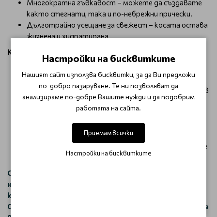
Многократна гъвкавост – можете да създавате
както стегнати, така и по-небрежни прически.
Дълготрайно усещане за свежест – косата остава
жизнена и хидратирана.
Как да използвам?
Настройки на бисквитките
Вземете малко количество от гела и разтрийте
Нашият сайт използва бисквитки, за да Ви предложи
между дланите.
по-добро пазаруване. Те ни позволяват да
Нанесете равномерно върху влажна или суха коса, в
анализираме по-добре Вашите нужди и да подобрим
зависимост от желания ефект.
работата на сайта.
Оформете прическата по предпочитан начин – с
пръсти за естествен стил или с гребен за по-
Приемам всички
прецизна визия.
Оставете да изсъхне естествено или използвайте
Настройки на бисквитките
сешоар за допълнителен обем и фиксация.
С Dusy Style Styling Gel Extra Strong ще се насладите
на перфектен контрол върху стила си, без
компромиси в издръжливостта и качеството.
Оставете въображението си да работи и създайте