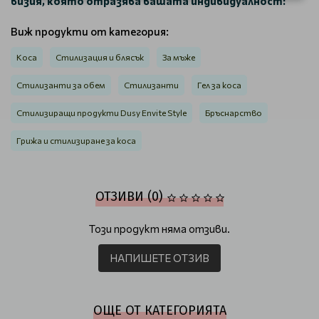
визия, която отразява вашата индивидуалност!
Виж продукти от категория:
Коса
Стилизация и блясък
За мъже
Стилизанти за обем
Стилизанти
Гел за коса
Стилизиращи продукти Dusy Envite Style
Бръснарство
Грижа и стилизиране за коса
ОТЗИВИ (0)
Този продукт няма отзиви.
НАПИШЕТЕ ОТЗИВ
ОЩЕ ОТ КАТЕГОРИЯТА