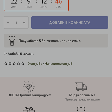
22
9
12
46
ДНИ
ЧАСА
МИН.
СЕК.
ДОБАВИ В КОЛИЧКАТА
5
Получавате
бонус точки при покупка.
Добави в желани
0 отзива
/
Напишете отзив
100% Оригинален продукт
Бърза доставка
Преглед преди плащане