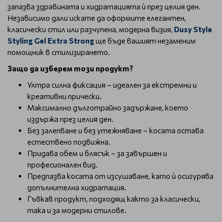
запазва здравината и хидратацията ѝ през целия ден.
Независимо дали искате да оформите елегантен,
класически стил или разчупена, модерна визия,
Dusy Style
Styling Gel Extra Strong
ще бъде вашият незаменим
помощник в стилизирането.
Защо да изберем този продукт?
Ултра силна фиксация – идеален за екстремни и
креативни прически.
Максимално дълготрайно задържане, което
издържа през целия ден.
Без залепване и без утежняване – косата остава
естествено подвижна.
Придава обем и блясък – за завършен и
професионален вид.
Предпазва косата от изсушаване, като ѝ осигурява
допълнителна хидратация.
Гъвкав продукт, подходящ както за класически,
така и за модерни стилове.