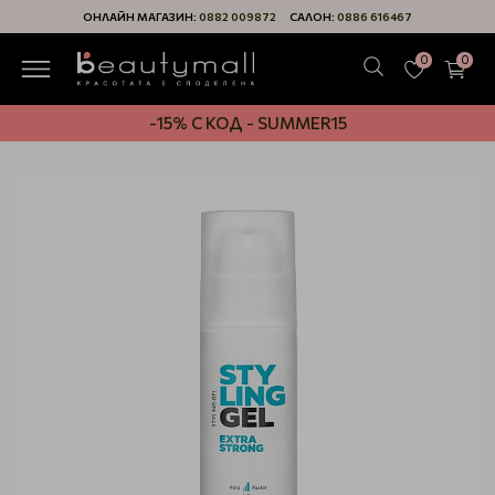
ОНЛАЙН МАГАЗИН:
0882 009872
САЛОН:
0886 616467
0
0
-15% С КОД - SUMMER15