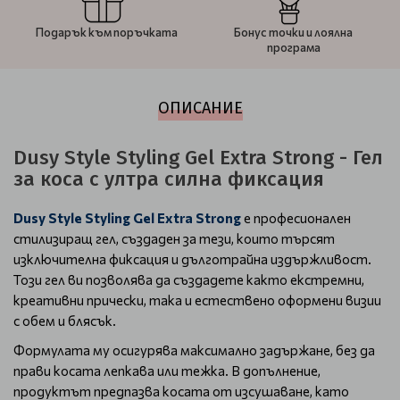
Подарък към поръчката
Бонус точки и лоялна
програма
ОПИСАНИЕ
Dusy Style Styling Gel Extra Strong - Гел
за коса с ултра силна фиксация
Dusy Style Styling Gel Extra Strong
е професионален
стилизиращ гел, създаден за тези, които търсят
изключителна фиксация и дълготрайна издържливост.
Този гел ви позволява да създадете както екстремни,
креативни прически, така и естествено оформени визии
с обем и блясък.
Формулата му осигурява максимално задържане, без да
прави косата лепкава или тежка. В допълнение,
продуктът предпазва косата от изсушаване, като