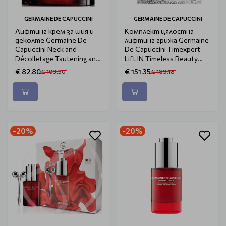
GERMAINE DE CAPUCCINI
GERMAINE DE CAPUCCINI
Лифтинг крем за шия и
Комплект цялостна
деколте Germaine De
лифтинг грижа Germaine
Capuccini Neck and
De Capuccini Timexpert
Décolletage Tautening and
Lift IN Timeless Beauty
Firming Cream 100ml
Rituals
€ 82.80
€ 151.35
€ 103.50
€ 189.18
-20%
-20%