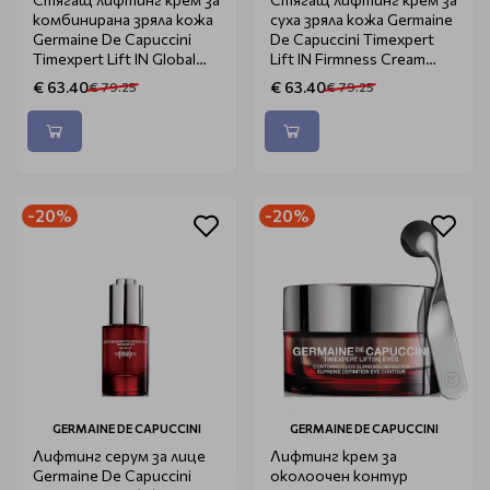
комбинирана зряла кожа
суха зряла кожа Germaine
Germaine De Capuccini
De Capuccini Timexpert
Timexpert Lift IN Global
Lift IN Firmness Cream
Firmness Cream 50ml
Extra Rich 50ml
€ 63.40
€ 63.40
€ 79.25
€ 79.25
-20%
-20%
GERMAINE DE CAPUCCINI
GERMAINE DE CAPUCCINI
Лифтинг серум за лице
Лифтинг крем за
Germaine De Capuccini
околоочен контур