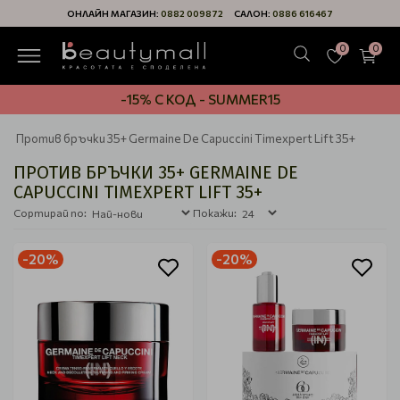
ОНЛАЙН МАГАЗИН:
0882 009872
САЛОН:
0886 616467
0
0
-15% С КОД - SUMMER15
Против бръчки 35+ Germaine De Capuccini Timexpert Lift 35+
ПРОТИВ БРЪЧКИ 35+ GERMAINE DE
CAPUCCINI TIMEXPERT LIFT 35+
Сортирай по:
Покажи:
-20%
-20%