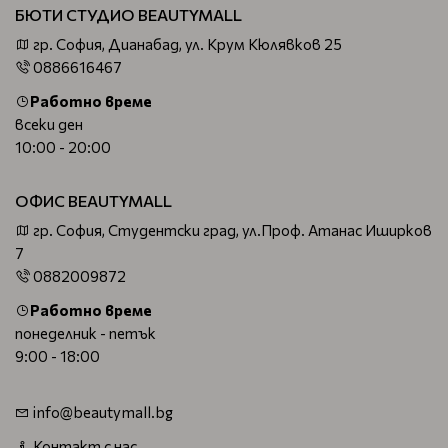
БЮТИ СТУДИО BEAUTYMALL
гр. София, Дианабад, ул. Крум Кюлявков 25
0886616467
Работно време
всеки ден
10:00 - 20:00
ОФИС BEAUTYMALL
гр. София, Студентски град, ул.Проф. Атанас Иширков
7
0882009872
Работно време
понеделник - петък
9:00 - 18:00
info@beautymall.bg
Контакт с нас