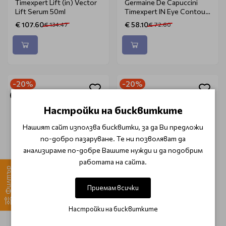
Timexpert Lift (in) Vector
Germaine De Capuccini
Lift Serum 50ml
Timexpert IN Eye Contour
15ml
€ 107.60
€ 58.10
€ 134.47
€ 72.60
-20%
-20%
Очаква доставка
Очаква доставка
Настройки на бисквитките
Нашият сайт използва бисквитки, за да Ви предложи
по-добро пазаруване. Те ни позволяват да
анализираме по-добре Вашите нужди и да подобрим
работата на сайта.
Филтър
GERMAINE DE CAPUCCINI
GERMAINE DE CAPUCCINI
Приемам всички
Лифтинг крем за шия и
Дълбоко хидратиращ
деколте Germaine De
лифтинг крем Germaine
Настройки на бисквитките
Capuccini Neck and
De Capuccini Timexpert
Décolletage Tautening and
Lift Supreme Definition