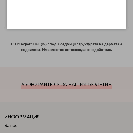
Firming Cream 50ml
Cream 50ml
€ 59.30
€ 60.55
€ 74.14
€ 75.67
Уведоми ме
Уведоми ме
С Timexpert LIFT (IN) след 3 седмици структурата на дермата е
подсилена. Има мощтно антиоксидантно действие.
АБОНИРАЙТЕ СЕ ЗА НАШИЯ БЮЛЕТИН
ИНФОРМАЦИЯ
За нас