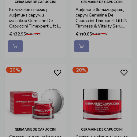
GERMAINE DE CAPUCCINI
GERMAINE DE CAPUCCINI
Комплект стягащ
Лифтинг витализиращ
лифтинг серум и
серум Germaine De
масажор Germaine De
Capuccini Timexpert Lift IN
Capuccini Timexpert Lift IN
Firmness & Vitality Serum
Firmness & Vitality
50ml
€ 132.95
€ 110.85
€ 166.17
€ 138.56
-20%
-20%
GERMAINE DE CAPUCCINI
GERMAINE DE CAPUCCINI
Стягащ лифтинг крем за
Стягащ лифтинг крем за