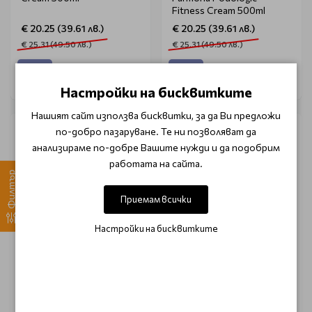
Fitness Cream 500ml
€ 20.25 (39.61 лв.)
€ 20.25 (39.61 лв.)
€ 25.31 (49.50 лв.)
€ 25.31 (49.50 лв.)
Настройки на бисквитките
Нашият сайт използва бисквитки, за да Ви предложи
-20%
по-добро пазаруване. Те ни позволяват да
анализираме по-добре Вашите нужди и да подобрим
работата на сайта.
Филтър
Приемам всички
Настройки на бисквитките
MOROCCANOIL
PODOLAND
Хидратиращ крем за
Сапун-пяна за стъпала
ръце Moroccanoil Hand
Podosoap podological
Cream Soleil de Tanger
soap in foam 150ml