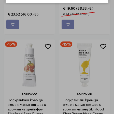
€ 19.60 (38.33 лв.)
€ 23.52 (46.00 лв.)
€ 24.49 (47.90 лв.)
-15%
-15%
SKINFOOD
SKINFOOD
Подхранващ крем за
Подхранващ крем за
ръце с масло от шеа и
ръце с масло от шеа и
аромат на грейпфрут
аромат на мед Skinfood
Skinfood Shea Butter
Shea Butter Hand Cream