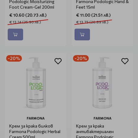
Podologic Moisturizing
Farmona Podologic Hand &
Foot Cream-Gel 200ml
Feet 15ml
€ 10.60 (20.73 лв.)
€ 11.00 (21.51 лв.)
€ 13.24 (25.90 лв.)
€ 13.75 (26.89 лв.)
-20%
-20%
FARMONA
FARMONA
Крем за крака билков
Крем за крака
Farmona Podologic Herbal
антибактериален
Cream 500ml
Farmona Podologic