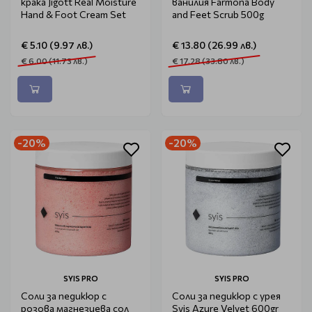
крака Jigott Real Moisture
ванилия Farmona Body
Hand & Foot Cream Set
and Feet Scrub 500g
€ 5.10 (9.97 лв.)
€ 13.80 (26.99 лв.)
€ 6.00 (11.73 лв.)
€ 17.28 (33.80 лв.)
-20%
-20%
SYIS PRO
SYIS PRO
Соли за педикюр с
Соли за педикюр с урея
розова магнезиева сол
Syis Azure Velvet 600gr