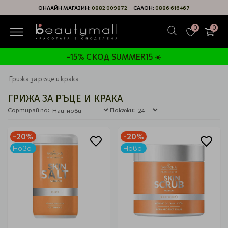
ОНЛАЙН МАГАЗИН:
0882 009872
САЛОН:
0886 616467
0
0
-15% С КОД SUMMER15 ☀️
Грижа за ръце и крака
ГРИЖА ЗА РЪЦЕ И КРАКА
Сортирай по:
Покажи:
-20%
-20%
Ново
Ново