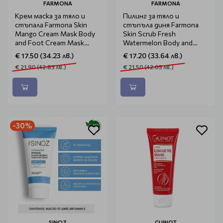
FARMONA
FARMONA
Крем маска за тяло и
Пилинг за тяло и
стъпала Farmona Skin
стъпъла диня Farmona
Mango Cream Mask Body
Skin Scrub Fresh
and Foot Cream Mask
Watermelon Body and
500ml
Foot Scrub 500g
€ 17.50 (34.23 лв.)
€ 17.20 (33.64 лв.)
€ 21.90 (42.83 лв.)
€ 21.50 (42.05 лв.)
-30%
SINOZ
GUINOT