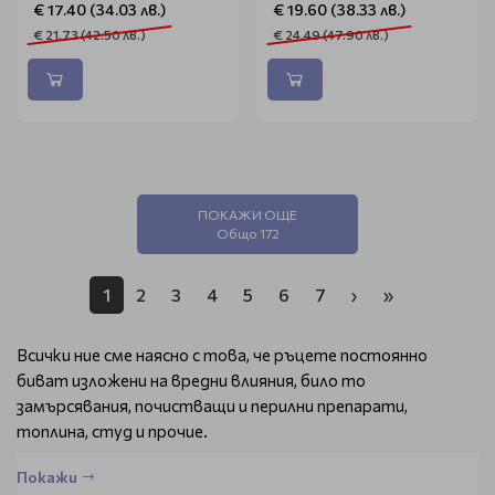
€ 17.40 (34.03 лв.)
€ 19.60 (38.33 лв.)
€ 21.73 (42.50 лв.)
€ 24.49 (47.90 лв.)
ПОКАЖИ ОЩЕ
Общо 172
1
2
3
4
5
6
7
›
»
Всички ние сме наясно с това, че ръцете постоянно
биват изложени на вредни влияния, било то
замърсявания, почистващи и перилни препарати,
топлина, студ и прочие.
С течение на времето кожата започва да изсъхва,
Покажи
загрубява и всичко това води до нейното състаряване.