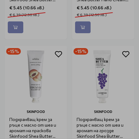
Hand Cream Grapefruit
Honey 30ml
€ 5.45 (10.66 лв.)
€ 5.45 (10.66 лв.)
30ml
€ 6.39 (12.50 лв.)
€ 6.39 (12.50 лв.)
-15%
-15%
SKINFOOD
SKINFOOD
Подхранващ крем за
Подхранващ крем за
ръце с масло от шеа и
ръце с масло от шеа и
аромат на праскова
аромат на грозде
Skinfood Shea Butter
Skinfood Shea Butter