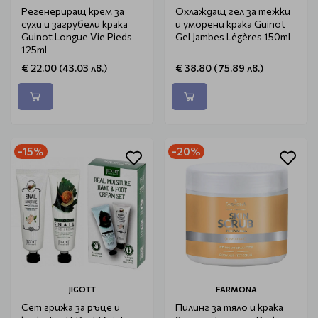
Регенериращ крем за
Охлаждащ гел за тежки
сухи и загрубели крака
и уморени крака Guinot
Guinot Longue Vie Pieds
Gel Jambes Légères 150ml
125ml
€ 22.00 (43.03 лв.)
€ 38.80 (75.89 лв.)
-15%
-20%
JIGOTT
FARMONA
Сет грижа за ръце и
Пилинг за тяло и крака