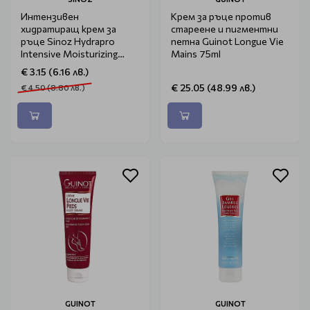
Интензивен
Крем за ръце против
хидратиращ крем за
стареене и пигментни
ръце Sinoz Hydrapro
петна Guinot Longue Vie
Intensive Moisturizing
Mains 75ml
Hand Cream 50ml
€ 3.15 (6.16 лв.)
€ 25.05 (48.99 лв.)
€ 4.50 (8.80 лв.)
GUINOT
GUINOT