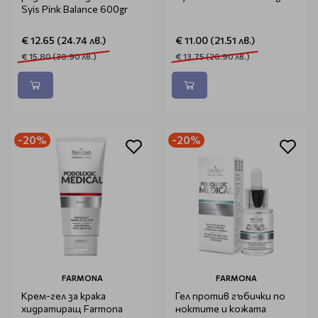
Syis Pink Balance 600gr
€ 12.65 (24.74 лв.)
€ 11.00 (21.51 лв.)
€ 15.80 (30.90 лв.)
€ 13.75 (26.90 лв.)
-20%
-20%
FARMONA
FARMONA
Крем-гел за крака
Гел против гъбички по
хидратиращ Farmona
ноктите и кожата