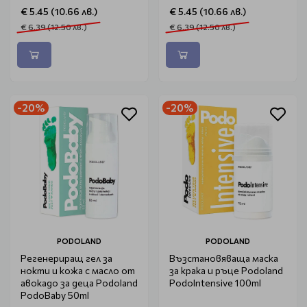
Hand Cream Peach 30ml
Hand Cream Grape 30ml
€ 5.45 (10.66 лв.)
€ 5.45 (10.66 лв.)
€ 6.39 (12.50 лв.)
€ 6.39 (12.50 лв.)
-20%
-20%
PODOLAND
PODOLAND
Регенериращ гел за
Възстановяваща маска
нокти и кожа с масло от
за крака и ръце Podoland
авокадо за деца Podoland
PodoIntensive 100ml
PodoBaby 50ml