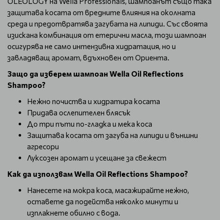
OLEOLOGY на Wella Professionals, шампоанът също така
защитава косата от вредните влияния на околната
среда и предотвратява загубата на липиди. Със своята
изискана комбинация от етерични масла, този шампоан
осигурява не само интензивна хидратация, но и
завладяващ аромат, вдъхновен от Ориента.
Защо да изберем шампоан Wella Оil Reflections
Shampoo?
Нежно почиства и хидратира косата
Придава ослепителен блясък
До три пъти по-гладка и мека коса
Защитава косата от загуба на липиди и външни
агресори
Луксозен аромат и усещане за свежест
Как да използвам
Wella Оil Reflections Shampoo?
Нанесете на мокра коса, масажирайте нежно,
оставете да подейства няколко минути и
изплакнете обилно с вода.