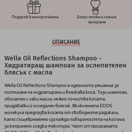
Подарък към поръчката
Бонус точки и лоялна
програма
ОПИСАНИЕ
Wella Оil Reflections Shampoo -
Хидратиращ шампоан за ослепителен
блясък с масла
Wella Oil Reflections Shampoo е идеалното решение за
постигане на хидратирана и бляскава коса. Този шампоан,
обогатен с леки масла, нежно почиства косата,
придавайки ѝ огледален блясък. Включената EDDS
молекула предпазва косата от свободните радикали,
като същевременно изглажда повърхността на косъма
за копринено гладка текстура. Част от програмата