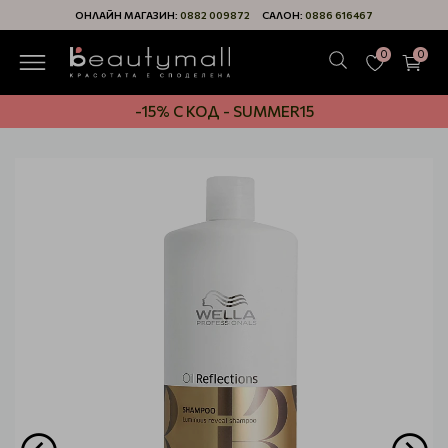
ОНЛАЙН МАГАЗИН:
0882 009872
САЛОН:
0886 616467
0
0
-15% С КОД - SUMMER15