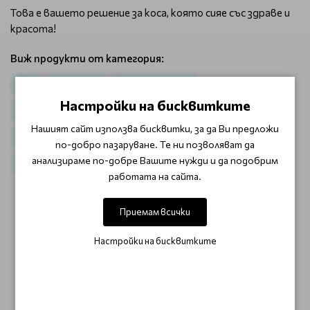
Това е вашето решение за коса, която сияе със здраве и
красота!
Виж продукти от категория:
Коса
Шампоани
За боядисана коса
Настройки на бисквитките
За всеки тип коса / Честа употреба
Нашият сайт използва бисквитки, за да Ви предложи
За подхранване и блясък с масла Wella oil Reflections
по-добро пазаруване. Те ни позволяват да
анализираме по-добре Вашите нужди и да подобрим
Wella шампоани
Шампоани големи опаковки
работата на сайта.
Приемам всички
ОТЗИВИ (0)
Настройки на бисквитките
Този продукт няма отзиви.
НАПИШЕТЕ ОТЗИВ