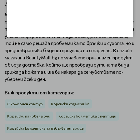
Добавена стойност за клиента
MEDI-PEEL Peptide 9 Volume Lifting Eye Patch PRO е
отлична инвестиция в красотата ви, тъй като предлага
професионални резултати на достъпна цена. Със своята
уникална формула от пептиди и хиалуронова киселина,
той не само решава проблеми като бръчки и сухота, но и
предотвратява бъдещи признаци на стареене. В онлайн
магазина BeautyMall.bg получавате оригинален продукт
с бърза доставка, който ще преобрази рутината ви за
грижа за кожата и ще ви накара да се чувствате по-
уверени всеки ден.
Виж продукти от категория:
Околоочен контур
Корейска козметика
Корейски пачове за очи
Корейска козметика с пептиди
Корейска козметика за избелване на лице