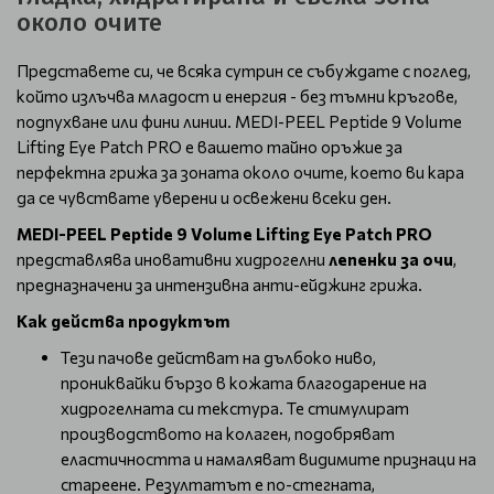
около очите
Представете си, че всяка сутрин се събуждате с поглед,
който излъчва младост и енергия - без тъмни кръгове,
подпухване или фини линии. MEDI-PEEL Peptide 9 Volume
Lifting Eye Patch PRO е вашето тайно оръжие за
перфектна грижа за зоната около очите, което ви кара
да се чувствате уверени и освежени всеки ден.
MEDI-PEEL Peptide 9 Volume Lifting Eye Patch PRO
представлява иновативни хидрогелни
лепенки за очи
,
предназначени за интензивна анти-ейджинг грижа.
Как действа продуктът
Тези пачове действат на дълбоко ниво,
прониквайки бързо в кожата благодарение на
хидрогелната си текстура. Те стимулират
производството на колаген, подобряват
еластичността и намаляват видимите признаци на
стареене. Резултатът е по-стегната,