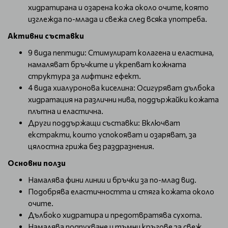
хидратирана и озарена кожа около очите, която
изглежда по-млада и свежа след всяка употреба.
Активни съставки
9 вида пептиди: Стимулират колагена и еластина,
намаляват бръчките и укрепват кожната
структура за лифтинг ефект.
4 вида хиалуронова киселина: Осигуряват дълбока
хидратация на различни нива, поддържайки кожата
плътна и еластична.
Други поддържащи съставки: Включват
екстракти, които успокояват и озаряват, за
цялостна грижа без раздразнения.
Основни ползи
Намалява фини линии и бръчки за по-млад вид.
Подобрява еластичността и стяга кожата около
очите.
Дълбоко хидратира и предотвратява сухота.
Намалява подпухване и тъмни кръгове за свеж