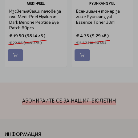
MEDI-PEEL
PYUNKANG YUL
Изсветляващи пачове за
Есенциален тонер за
очи Medi-Peel Hyaluron
лице Pyunkang yul
Dark Benone Peptide Eye
Essence Toner 30ml
Patch 60pcs
€ 19.50 (38.14 лв.)
€ 4.75 (9.29 лв.)
€ 22.96 (44.90 лв.)
€ 5.57 (10.90 лв.)
АБОНИРАЙТЕ СЕ ЗА НАШИЯ БЮЛЕТИН
ИНФОРМАЦИЯ