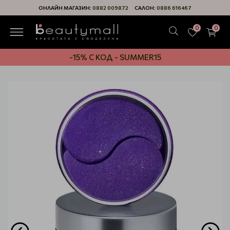
ОНЛАЙН МАГАЗИН:
0882 009872
САЛОН:
0886 616467
0
0
-15% С КОД - SUMMER15