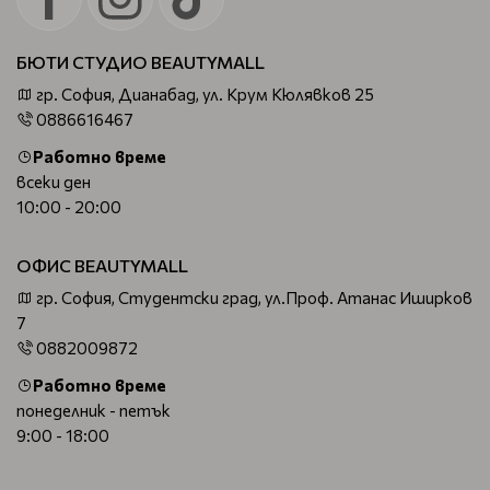
БЮТИ СТУДИО BEAUTYMALL
гр. София, Дианабад, ул. Крум Кюлявков 25
0886616467
Работно време
всеки ден
10:00 - 20:00
ОФИС BEAUTYMALL
гр. София, Студентски град, ул.Проф. Атанас Иширков
7
0882009872
Работно време
понеделник - петък
9:00 - 18:00