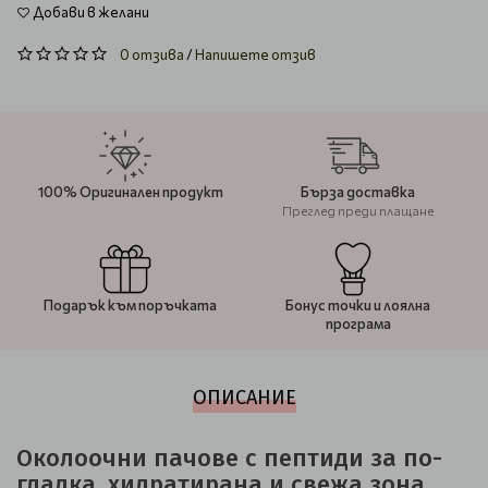
Добави в желани
0 отзива
/
Напишете отзив
100% Оригинален продукт
Бърза доставка
Преглед преди плащане
Подарък към поръчката
Бонус точки и лоялна
програма
ОПИСАНИЕ
Околоочни пачове с пептиди за по-
гладка, хидратирана и свежа зона