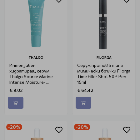
THALGO
FILORGA
Интензивен
Серум против 5 типа
хидратиращ серум
мимически бръчки Filorga
Thalgo Source Marine
Time Filler Shot 5XP Pen
Intense Moisture-
15ml
Quenching Serum 10ml
€ 9.02
€ 64.42
-20%
-20%