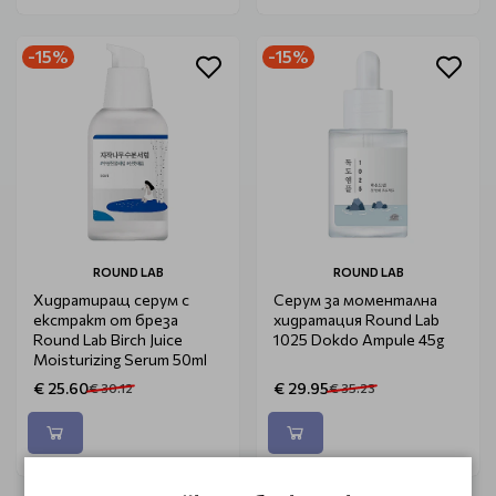
-15%
-15%
ROUND LAB
ROUND LAB
Хидратиращ серум с
Серум за моментална
екстракт от бреза
хидратация Round Lab
Round Lab Birch Juice
1025 Dokdo Ampule 45g
Moisturizing Serum 50ml
€ 25.60
€ 29.95
€ 30.12
€ 35.23