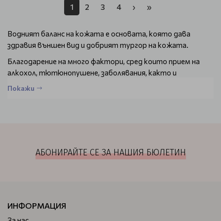
1
2
3
4
›
»
Водният баланс на кожата е основата, която дава
здравия външен вид и добрият тургор на кожата.
Благодарение на много фактори, сред които прием на
алкохол, тютюнопушене, заболявания, както и
атмосферните влияния, кожата може да се изсуши и да
Покажи
не изглежда така добре, както сте свикнали.
Ако усещате кожата на лицето си суха се налага да
изберете
качествени хидратиращи серуми
.
С нейна помощ мигновено ще усетите как кожата ви се
изпълва с живот и наред с това дълготрайното
АБОНИРАЙТЕ СЕ ЗА НАШИЯ БЮЛЕТИН
действие ще ви помогне с редовна употреба да решите
този проблем.
Разгледайте всички хидратиращи серуми,
които предлагаме
ИНФОРМАЦИЯ
Без значение дали кожата ви мазна или суха,
За нас