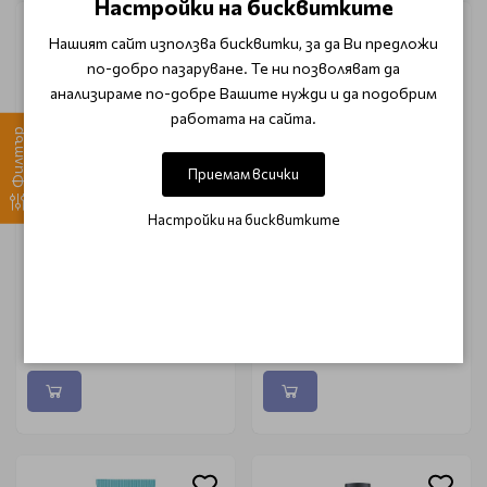
Настройки на бисквитките
-15%
Нашият сайт използва бисквитки, за да Ви предложи
по-добро пазаруване. Те ни позволяват да
анализираме по-добре Вашите нужди и да подобрим
работата на сайта.
Филтър
Приемам всички
Настройки на бисквитките
GIGI
BABOR
Освежаващ тоник всеки
Балансиращ серум за
тип кожа GiGi Lotus
смесена кожа Babor
Moisturizing Toner 250ml
Balancing Serum 30ml
€ 36.81
€ 55.65
€ 65.45