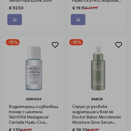
Sérum Hydrazone 30ml
Hyalu-cica First Ampoule
50ml
€ 92.50
€ 19.15
€ 22.50
-15%
-15%
SKIN1004
BABOR
Хидратиращ и избелващ
Серум за дълбока
тонер с центела
хидратация и блясък
Skin1004 Madagascar
Doctor Babor Microbiomic
Centella Hyalu-Cica
Moisture Glow Serum
Brightening Toner 30ml
30ml
€ 7.55
€ 38.70
€ 8.90
€ 45.51