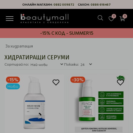
ОНЛАЙН МАГАЗИН:
0882 009872
САЛОН:
0886 616467
0
0
-15% С КОД - SUMMER15
За хидратация
ХИДРАТИРАЩИ СЕРУМИ
Сортирай по:
Покажи:
-15%
-30%
Ново