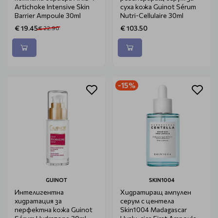
Artichoke Intensive Skin
суха кожа Guinot Sérum
Barrier Ampoule 30ml
Nutri-Cellulaire 30ml
€ 19.45
€ 103.50
€ 22.90
-15%
GUINOT
SKIN1004
Интелигентна
Хидратиращ ампулен
хидратация за
серум с центела
перфектна кожа Guinot
Skin1004 Madagascar