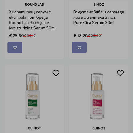
ROUND LAB
SINOZ
Хидратиращ серум с
Възстановяващ серум за
екстракт от бреза
лице с центела Sinoz
Round Lab Birch Juice
Pure Cica Serum 30ml
Moisturizing Serum 50ml
€ 25.60
€ 18.20
€ 30.12
€ 26.00
GUINOT
GUINOT