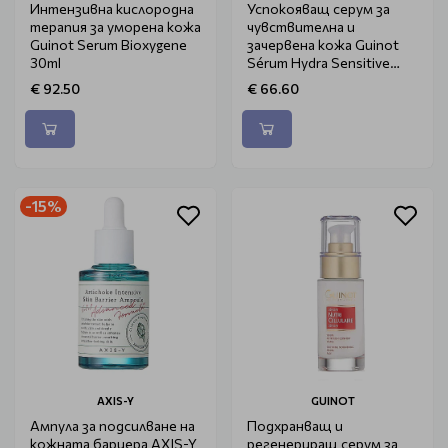
Интензивна кислородна
Успокояващ серум за
терапия за уморена кожа
чувствителна и
Guinot Serum Bioxygene
зачервена кожа Guinot
30ml
Sérum Hydra Sensitive
50ml
€ 92.50
€ 66.60
-15%
AXIS-Y
GUINOT
Ампула за подсилване на
Подхранващ и
кожната бариера AXIS-Y
регенериращ серум за