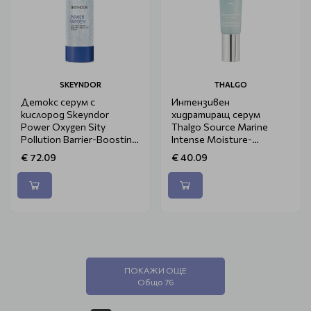
SKEYNDOR
THALGO
Детокс серум с
Интензивен
кислород Skeyndor
хидратиращ серум
Power Oxygen Sity
Thalgo Source Marine
Pollution Barrier-Boosting
Intense Moisture-
Serum 30ml
Quenching Serum 30ml
€ 72.09
€ 40.09
ПОКАЖИ ОЩЕ
Общо 76