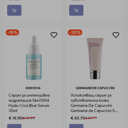
-15%
-20%
SKIN1004
GERMAINE DE CAPUCCINI
Серум за интензивна
Успокояващ серум за
хидратация Skin1004
чувствителна кожа
Hyalu-Cica Blue Serum
Germaine De Capuccini
30ml
Germaine de Capuccini So
Delicate SOS 30ml
€ 16.90
€ 43.75
€ 19.89
€ 54.71