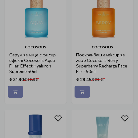
COCOSOLIS
COCOSOLIS
Серум за лице с филър
Подхранващ елексир за
ефект Cocosolis Aqua
лице Cocosolis Berry
Filler-Effect Hyaluron
Superberry Recharge Face
Supreme 50ml
Elixir 50ml
€ 31.90
€ 29.45
€ 39.88
€ 36.81