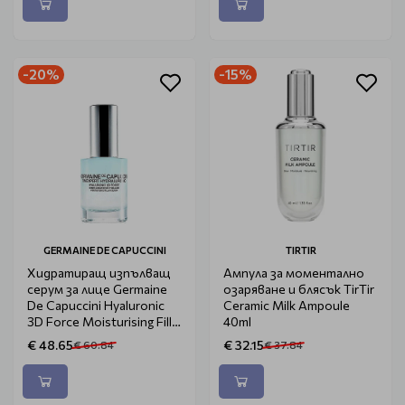
-20%
-15%
GERMAINE DE CAPUCCINI
TIRTIR
Хидратиращ изпълващ
Ампула за моментално
серум за лице Germaine
озаряване и блясък TirTir
De Capuccini Hyaluronic
Ceramic Milk Ampoule
3D Force Moisturising Fill-
40ml
in Serum 30ml
€ 48.65
€ 32.15
€ 60.84
€ 37.84