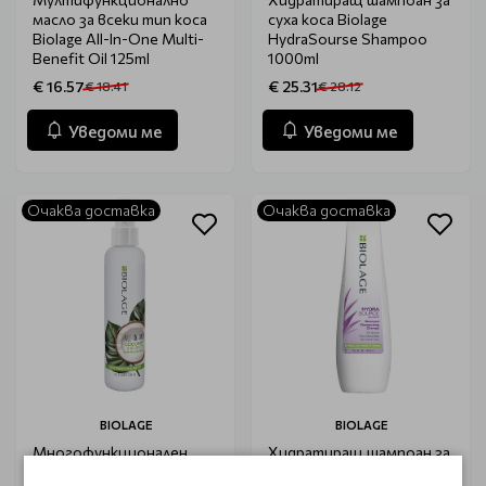
масло за всеки тип коса
суха коса Biolage
Biolage All-In-One Multi-
HydraSourse Shampoo
Benefit Oil 125ml
1000ml
€ 16.57
€ 25.31
€ 18.41
€ 28.12
Уведоми ме
Уведоми ме
Очаква доставка
Очаква доставка
BIOLAGE
BIOLAGE
Многофункционален
Хидратиращ шампоан за
спрей с кокос за всеки
суха коса BIOLAGE