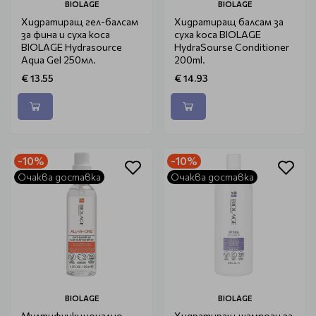
BIOLAGE
BIOLAGE
Хидратиращ гел-балсам
Хидратиращ балсам за
за фина и суха коса
суха коса BIOLAGE
BIOLAGE Hydrasource
HydraSourse Conditioner
Aqua Gel 250мл.
200ml.
€ 13.55
€ 14.93
-10%
-10%
Очаква доставка
Очаква доставка
BIOLAGE
BIOLAGE
Мултифункционално
Хидратиращ шампоан за