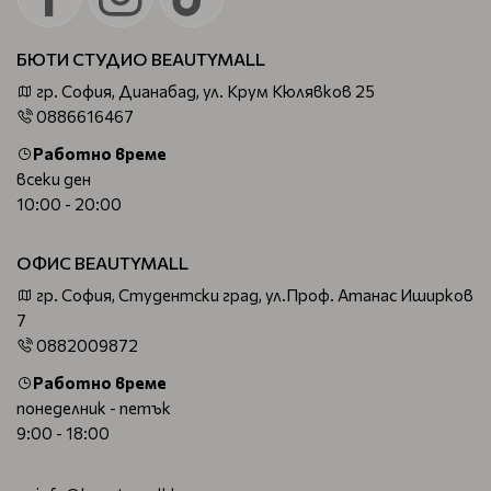
БЮТИ СТУДИО BEAUTYMALL
гр. София, Дианабад, ул. Крум Кюлявков 25
0886616467
Работно време
всеки ден
10:00 - 20:00
ОФИС BEAUTYMALL
гр. София, Студентски град, ул.Проф. Атанас Иширков
7
0882009872
Работно време
понеделник - петък
9:00 - 18:00