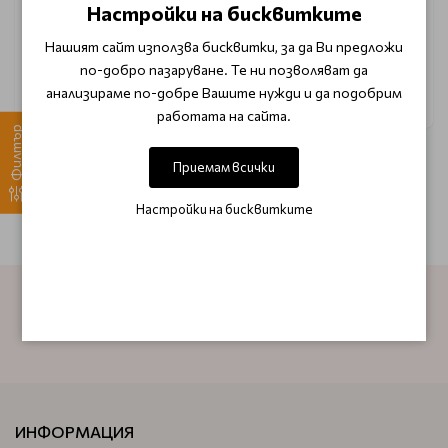
тип коса Biolage all in one
HydraSourse Shampoo
Настройки на бисквитките
150ml
250ml.
Нашият сайт използва бисквитки, за да Ви предложи
€ 15.85
€ 15.49
по-добро пазаруване. Те ни позволяват да
Уведоми ме
Уведоми ме
анализираме по-добре Вашите нужди и да подобрим
работата на сайта.
Филтър
Приемам всички
BIOLAGE HydraSource ще направи сухата ви коса
хидратирана, мека и с неустоим блясък.
Настройки на бисквитките
АБОНИРАЙТЕ СЕ ЗА НАШИЯ БЮЛЕТИН
ИНФОРМАЦИЯ