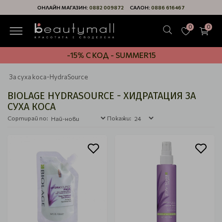
ОНЛАЙН МАГАЗИН:
0882 009872
САЛОН:
0886 616467
0
0
-15% С КОД - SUMMER15
За суха коса-HydraSource
BIOLAGE HYDRASOURCE - ХИДРАТАЦИЯ ЗА
СУХА КОСА
Сортирай по:
Покажи: