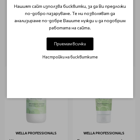
ОТЗИВИ (0)
Нашият сайт използва бисквитки, за да Ви предложи
по-добро пазаруване. Те ни позволяват да
Този продукт няма отзиви.
анализираме по-добре Вашите нужди и да подобрим
работата на сайта.
НАПИШЕТЕ ОТЗИВ
Приемам всички
ОЩЕ ОТ КАТЕГОРИЯТА
Настройки на бисквитките
WELLA PROFESSIONALS
WELLA PROFESSIONALS