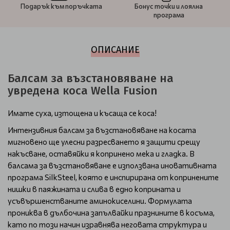
Подарък към поръчката
Бонус точки и лоялна
програма
ОПИСАНИЕ
Балсам за възстановяване на
увредена коса Wella Fusion
Имате суха, изтощена и късаща се коса!
Интензивния балсам за възстановяване на косата
мигновено ще улесни разресването я защити срещу
накъсване, оставяйки я копринено мека и гладка. В
балсама за възстановяване е използвана иновативната
програма SilkSteel, която е инспирирана от копринените
нишки в паяжината и слива в едно коприната и
усъвършенстваните аминокиселини. Формулата
прониква в дълбочина запълвайки празнините в косъма,
като по този начин изравнява неговата структура и