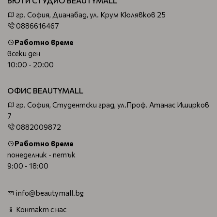
БЮТИ СТУДИО BEAUTYMALL
гр. София, Дианабад, ул. Крум Кюлявков 25
0886616467
Работно време
всеки ден
10:00 - 20:00
ОФИС BEAUTYMALL
гр. София, Студентски град, ул.Проф. Атанас Иширков
7
0882009872
Работно време
понеделник - петък
9:00 - 18:00
info@beautymall.bg
Контакт с нас