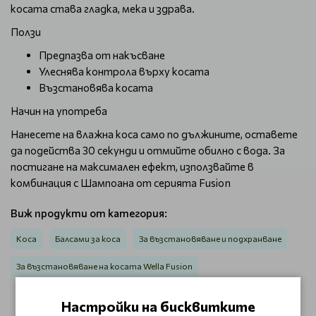
косата става гладка, мека и здрава.
Ползи
Предпазва от накъсване
Улеснява контрола върху косата
Възстановява косата
Начин на употреба
Нанесете на влажна коса само по дължините, оставете
да подейства 30 секунди и отмийте обилно с вода. За
постигане на максимален ефект, използвайте в
комбинация с Шампоана от серията Fusion
Виж продукти от категория:
Коса
Балсами за коса
За възстановяване и подхранване
За възстановяване на косата Wella Fusion
Настройки на бисквитките