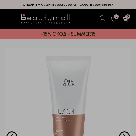
ОНЛАЙН МАГАЗИН:
0882 009872
САЛОН:
0886 616467
0
0
-15% С КОД - SUMMER15