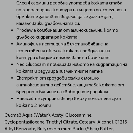
След 4 седмици редовна употреба кожата става
по-хидратирана, контура на лицето по-стегнат, а
бръчките започват видимо да се заглаждат,
намалявайки дълбочината си.
Prodew е комбинация от аминокиселини, която
дълбоко хидратира кожата
Аминофил и пептиди за възстановяване на
естествения обем на кожата, повдигане на
контура и видимо намоляване на бръчките
Neo Glucosamin повишава нивото на хидратация на
кожата и редуцира пигментните петна
Екстракт от гроздови семки с мощно
антиоксидантно действие, защитава кожата от
вредното влияние на свободните радикали
Нанасяйте сутрин и вечер върху почистена суха
кожа по 2 помпи
Състав Aqua (Water), Acetyl Glucosamine,
Cyclopentasiloxane, Triethyl Citrate, Cetearyl Alcohol, C1215
Alkyl Benzoate, Butyrospermum Parkii (Shea) Butter,