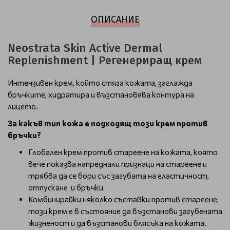
ОПИСАНИЕ
Neostrata Skin Active Dermal
Replenishment | Регенериращ крем
Интензивен крем, който стяга кожата, заглажда
бръчките, хидратира и възстановява контура на
лицето.
За какъв тип кожа е подходящ този крем против
бръчки?
Глобален крем против стареене на кожата, която
вече показва напреднали признаци на стареене и
трябва да се бори със загубата на еластичност,
отпускане и бръчки
Комбинирайки няколко съставки против стареене,
този крем е в състояние да възстанови загубената
жизненост и да възстанови блясъка на кожата.