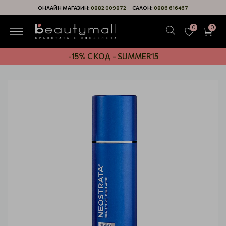
ОНЛАЙН МАГАЗИН:
0882 009872
САЛОН:
0886 616467
0
0
-15% С КОД - SUMMER15