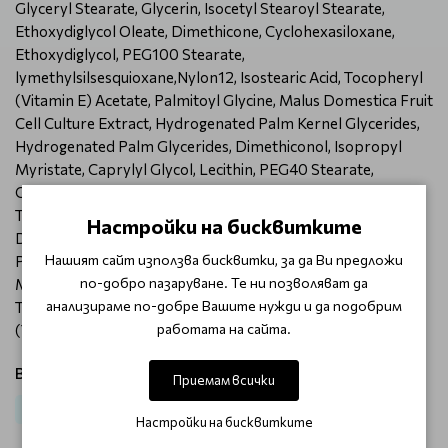
Glyceryl Stearate, Glycerin, Isocetyl Stearoyl Stearate,
Ethoxydiglycol Oleate, Dimethicone, Cyclohexasiloxane,
Ethoxydiglycol, PEG100 Stearate,
lymethylsilsesquioxane,Nylon12, Isostearic Acid, Tocopheryl
(Vitamin E) Acetate, Palmitoyl Glycine, Malus Domestica Fruit
Cell Culture Extract, Hydrogenated Palm Kernel Glycerides,
Hydrogenated Palm Glycerides, Dimethiconol, Isopropyl
Myristate, Caprylyl Glycol, Lecithin, PEG40 Stearate,
Ceteareth20, Carbomer, Xanthan Gum, Pentaerythrityl
TetraDitButyl Hydroxyhydrocinnamate, Sodium Bisulfite,
Настройки на бисквитките
Disodium EDTA, Ammonium Hydroxide, Chlorphenesin,
Нашият сайт използва бисквитки, за да Ви предложи
Phenoxyethanol, Ethylene Brassylate,
по-добро пазаруване. Те ни позволяват да
Methyldihydrojasmonate, Isobutyl Methyl
анализираме по-добре Вашите нужди и да подобрим
Tetrahydropyranol, Methyl Decenol, Caramel, CI 19140
работата на сайта.
(Yellow 5).
Виж продукти от категория:
Приемам всички
Лице
Дневен крем
Против бръчки Neostata Skin Active
Настройки на бисквитките