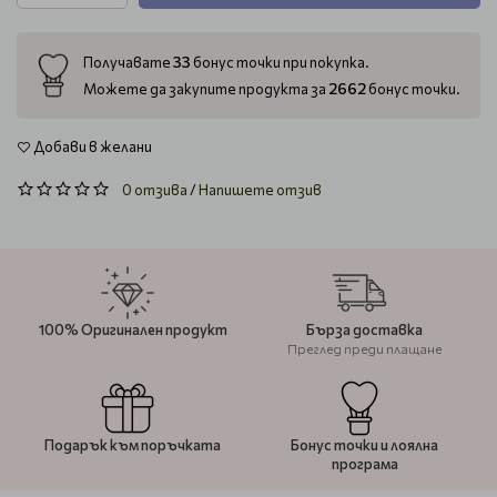
33
Получавате
бонус точки при покупка.
2662
Можете да закупите продукта за
бонус точки.
Добави в желани
0 отзива
/
Напишете отзив
100% Оригинален продукт
Бърза доставка
Преглед преди плащане
Подарък към поръчката
Бонус точки и лоялна
програма