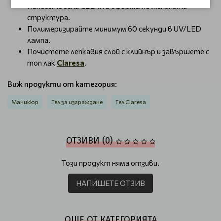
Нанесете гела CLEAR и оформете желаната
структура.
Полимеризирайте минимум 60 секунди в UV/LED
лампа.
Почистете лепкавия слой с клийнър и завършете с
топ лак
Claresa
.
Виж продукти от категория:
Маникюр
Гел за изграждане
Гел Claresa
ОТЗИВИ (0)
Този продукт няма отзиви.
НАПИШЕТЕ ОТЗИВ
ОЩЕ ОТ КАТЕГОРИЯТА