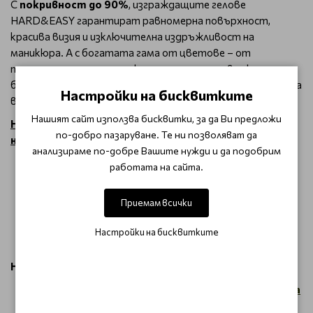
С
покривност до 90%
, изграждащите гелове
HARD&EASY гарантират равномерна повърхност,
красива визия и изключителна издръжливост на
маникюра. А с богатата гама от цветове – от
прозрачен и натурален нюд до млечни розови нюанси и
блестящи акценти – ще намерите идеалното решение за
Настройки на бисквитките
всяка стилизация.
Нашият сайт използва бисквитки, за да Ви предложи
HARD&EASY PANNA COTTA – Светлорозов студен
по-добро пазаруване. Те ни позволяват да
нюанс
анализираме по-добре Вашите нужди и да подобрим
Светлорозов гел със студен подтон, който
работата на сайта.
придава деликатност и стил.
Перфектен за самостоятелна стилизация или за
Приемам всички
създаване на „принцески“ маникюр.
Лекотата на работа и стабилността му го
Настройки на бисквитките
правят фаворит сред професионалистите.
Начин на употреба:
Подгответе нокътя, нанесете тънък слой
Claresa
Bonding Base for Gel
и полимеризирайте.