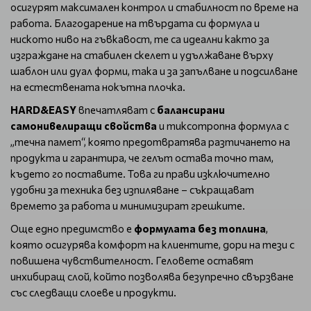
осигурят максимален контрол и стабилност по време на
работа. Благодарение на твърдата си формула и
ниското ниво на гъвкавост, те са идеални както за
изграждане на стабилен скелет и удължаване върху
шаблон или дуал форми, така и за запълване и подсилване
на естествената нокътна плочка.
HARD&EASY
впечатляват с
балансирани
самонивелиращи свойства
и тиксотропна формула с
„течна памет“, която предотвратява разтичането на
продукта и гарантира, че гелът остава точно там,
където го поставите. Това ги прави изключително
удобни за техника без изпиляване – съкращават
времето за работа и минимизират грешките.
Още едно предимство е
формулата без топлина
,
която осигурява комфорт на клиентите, дори на тези с
повишена чувствителност. Геловете оставят
инхибиращ слой, който позволява безупречно свързване
със следващи слоеве и продукти.