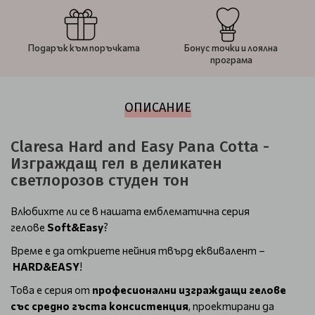
Подарък към поръчката
Бонус точки и лоялна
програма
ОПИСАНИЕ
Claresa Hard and Easy Pana Cotta -
Изграждащ гел в деликатен
светлорозов студен тон
Влюбихте ли се в нашата емблематична серия
гелове
Soft&Easy
?
Време е да откриете нейния твърд еквивалент –
HARD&EASY
!
Това е серия от
професионални изграждащи гелове
със средно гъста консистенция
, проектирани да