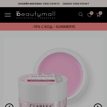
ОНЛАЙН МАГАЗИН:
0882 009872
САЛОН:
0886 616467
0
0
-15% С КОД - SUMMER15