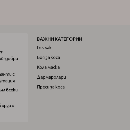
ВАЖНИ КАТЕГОРИИ
Гел лак
от
Боя за коса
ай-добри
Кола маска
танти с
Дермаролери
путация
Преси за коса
ъм всеки
бърза и