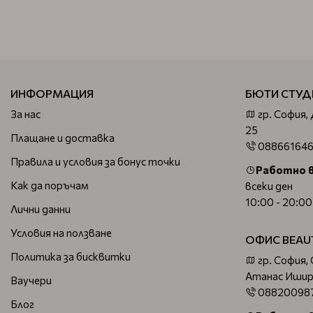
ИНФОРМАЦИЯ
БЮТИ СТУД
За нас
гр. София,
25
Плащане и доставка
08866164
Правила и условия за бонус точки
Работно 
Как да поръчам
всеки ден
10:00 - 20:00
Лични данни
Условия на ползване
ОФИС BEAU
Политика за бисквитки
гр. София,
Атанас Ишир
Ваучери
08820098
Блог