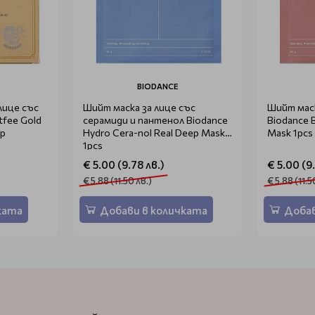
BIODANCE
лице със
Шийт маска за лице със
Шийт маск
tfee Gold
серамиди и пантенол Biodance
Biodance 
бр
Hydro Cera-nol Real Deep Mask
Mask 1pcs
1pcs
€ 5.00 (9.78 лв.)
€ 5.00 (9
€ 5.88 (11.50 лв.)
€ 5.88 (11.5
ката
Добави в количката
Добав