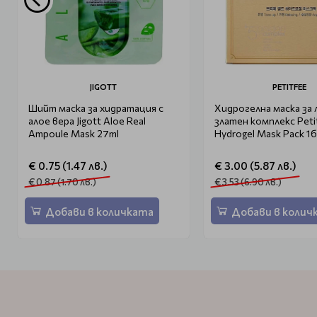
JIGOTT
PETITFEE
Шийт маска за хидратация с
Хидрогелна маска за 
алое вера Jigott Aloe Real
златен комплекс Peti
Ampoule Mask 27ml
Hydrogel Mask Pack 1
€ 0.75 (1.47 лв.)
€ 3.00 (5.87 лв.)
€ 0.87 (1.70 лв.)
€ 3.53 (6.90 лв.)
Добави в количката
Добави в колич