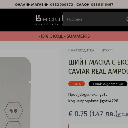
ОНЛАЙН МАГАЗИН:
0882 009872
САЛОН:
0886 616467
-15% С КОД - SUMMER15
ПРОИЗВОДИТЕЛ
JIGOTT
ШИЙТ МАСКА С ЕКС
CAVIAR REAL AMPO
-14%
Очаква доставка
Производител:
Jigott
Код на продукта: jigot14228
€ 0.75
(1.47 лв.)
€ 0.