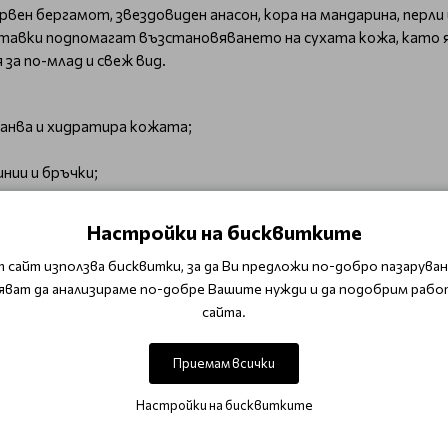
вен бергамот, звездовиден анасон, кора на мандарина, перли
ставки подпомагат възстановяването на сухата кожа, като я
за по-млад и свеж вид.
анва и хидратира кожата;
нии и бръчки;
Настройки на бисквитките
съставки, които поддържат кожата млада и здрава.
 сайт използва бисквитки, за да Ви предложи по-добро пазаруване
яват да анализираме по-добре Вашите нужди и да подобрим рабо
сайта.
ете да подейства за 15-20 минути.
ето и шията, за да се абсорбира напълно останалата есенци
Приемам всички
ълбоко хидратирана и подмладена кожа с видимо подобрен
Настройки на бисквитките