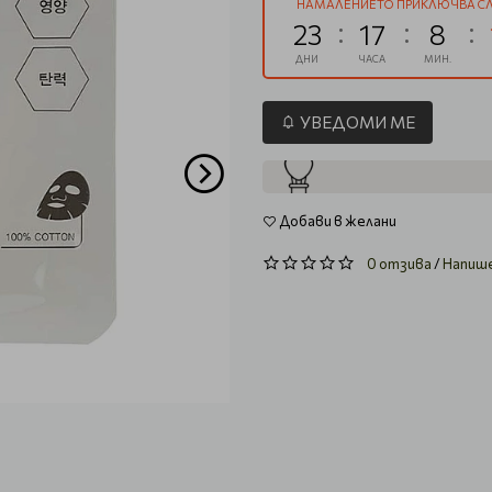
НАМАЛЕНИЕТО ПРИКЛЮЧВА СЛ
23
17
8
ДНИ
ЧАСА
МИН.
УВЕДОМИ МЕ
Добави в желани
0 отзива
/
Напиш