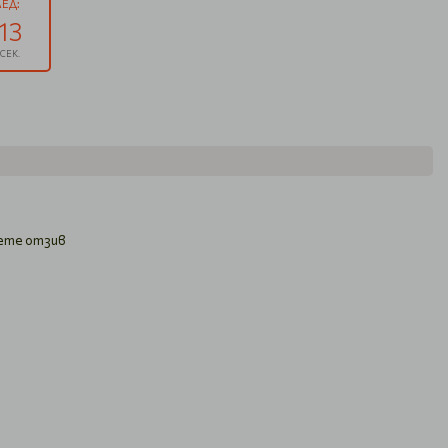
ЕД:
12
СЕК.
ете отзив