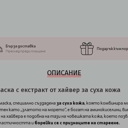
Бърза доставка
Подарък към по
Преглед преди плащане
ОПИСАНИЕ
маска с екстракт от хайвер за суха кожа
аска, специално създадена
за суха кожа
, която комбинира 
тен като „златото на морето“, е богат на аминокиселини, в
а хайвера е подобна на тази на човешката кожа, което поз
еластичността и
борейки се с признаците на стареене.