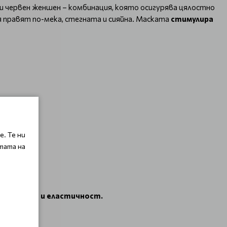
 и червен женшен – комбинация, която осигурява цялостно
 правят по-мека, стегната и сияйна. Маската
стимулира
. Те ни
тата на
я.
а текстура и еластичност.