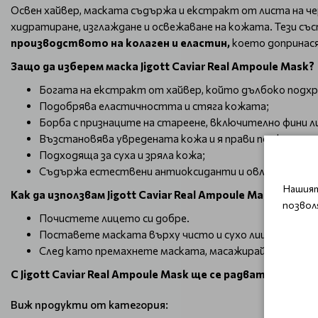
Освен хайвер, маската съдържа и екстракт от листа на чер
хидратиране, изглаждане и освежаване на кожата. Тези съ
производството на колаген и еластин,
което допринася 
Защо да изберем маска Jigott Caviar Real Ampoule Mask?
Богата на екстракт от хайвер, който дълбоко подхр
Подобрява еластичността и стяга кожата;
Борба с признаците на стареене, включително фини ли
Възстановява увредената кожа и я прави по-жизнена;
Подходяща за суха и зряла кожа;
Съдържа естествени антиоксиданти и овлажняващи 
Нашият
Как да използвам
Jigott Caviar Real Ampoule Mask?
позвол
Почистете лицето си добре.
Поставете маската върху чисто и сухо лице и остав
След като премахнете маската, масажирайте леко лиц
С Jigott Caviar Real Ampoule Mask ще се радвате на д
Виж продукти от категория: