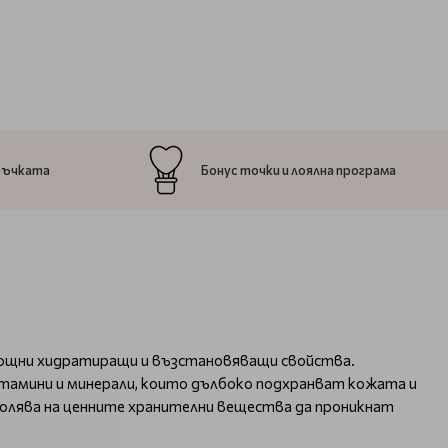
ръчката
Бонус точки и лоялна програма
мощни хидратиращи и възстановяващи свойства.
итамини и минерали, които дълбоко подхранват кожата и
волява на ценните хранителни вещества да проникнат