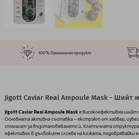
100% Оригинален продукт
Jigott Caviar Real Ampoule Mask - Шийт 
Jigott Caviar Real Ampoule Mask
е високоефективна шийт м
Основната активна съставка – екстракт от хайвер, извес
спомагат за възстановяването ѝ. Клетъчната структура н
ефективно в дълбоките слоеве на кожата, подобрявайки 