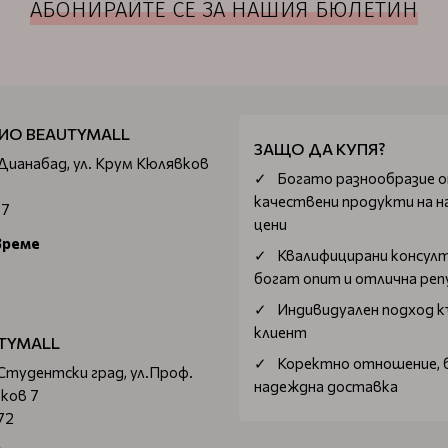
АБОНИРАЙТЕ СЕ ЗА НАШИЯ БЮЛЕТИН
ИО BEAUTYMALL
ЗАЩО ДА КУПЯ?
 Дианабад, ул. Крум Кюлявков
Богатo разнообразие 
качествени продукти на н
67
цени
време
Квалифицирани консул
богат опит и отлична ре
Индивидуален подход к
клиент
TYMALL
Коректно отношение, 
 Студентски град, ул.Проф.
надеждна доставка
ков 7
72