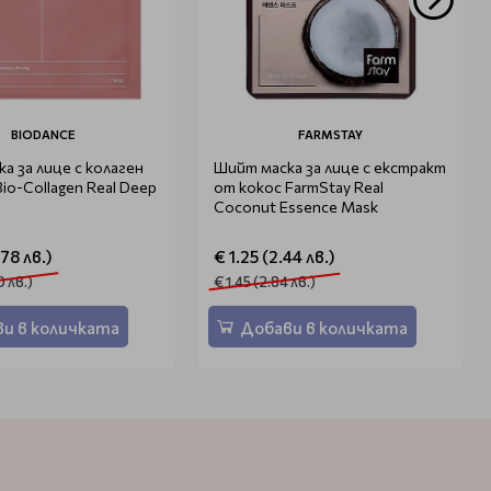
BIODANCE
FARMSTAY
а за лице с колаген
Шийт маска за лице с екстракт
Bio-Collagen Real Deep
от кокос FarmStay Real
Coconut Essence Mask
.78 лв.)
€ 1.25 (2.44 лв.)
0 лв.)
€ 1.45 (2.84 лв.)
и в количката
Добави в количката