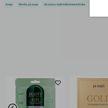
Лице
Маски за лице
За суха и чувствителна кожа
Корейска 