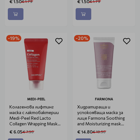
€ 1.50
€ 1.50
€ 1.79
€ 1.79
-19%
-20%
MEDI-PEEL
FARMONA
Колагенова лифтинг
Хидратираща и
маска с лактобактерии
успокояваща маска за
Medi-Peel Red Lacto
лице Farmona Soothing
Collagen Wrapping Mask
and Moisturizing mask
15ml
75ml
€ 6.05
€ 14.80
€ 7.50
€ 18.50