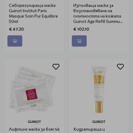
Себорегулираща маска
Изпълваща маска за
Guinot Institut Paris
възстановяване на
Masque Soin Pur Equilibre
плътността на кожата
50ml
Guinot Age Refill Summum
50ml
€ 47.20
€ 102.10
GUINOT
GUINOT
Лифтинг маска за блясък
Хидратираща и