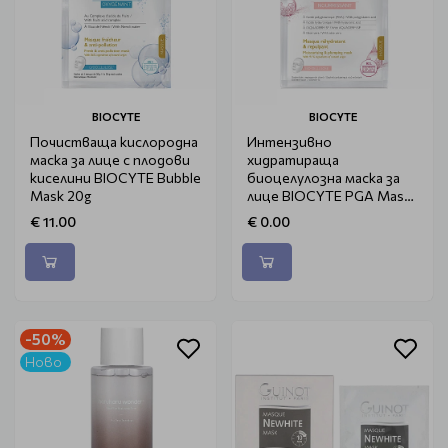
BIOCYTE
BIOCYTE
Почистваща кислородна
Интензивно
маска за лице с плодови
хидратираща
киселини BIOCYTE Bubble
биоцелулозна маска за
Mask 20g
лице BIOCYTE PGA Mask
10ml
€ 11.00
€ 0.00
-50%
Ново