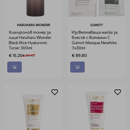
HARUHARU WONDER
GUINOT
Хиалуронов тонер за
Изсветляваща маска за
лице Haruharu Wonder
блясък с витамин С
Black Rice Hyaluronic
Guinot Masque Newhite
Toner 300ml
7x30ml
€ 15.20
€ 89.80
€ 30.42