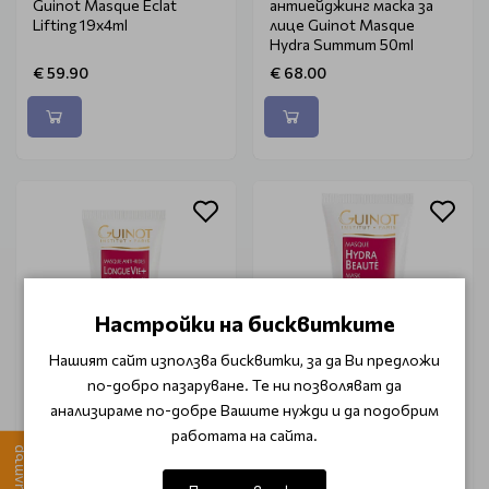
Guinot Masque Eclat
антиейджинг маска за
Lifting 19x4ml
лице Guinot Masque
Hydra Summum 50ml
€ 59.90
€ 68.00
Настройки на бисквитките
Нашият сайт използва бисквитки, за да Ви предложи
по-добро пазаруване. Те ни позволяват да
анализираме по-добре Вашите нужди и да подобрим
GUINOT
GUINOT
работата на сайта.
Интензивна маска за
Маска за интензивна
Филтър
възстановяване на
хидратация и блясък
жизнеността и
Guinot Masque Hydra