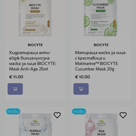
BIOCYTE
BIOCYTE
Хидратираща анти-
Матираща маска за лице
ейдж биоцелулозна
с краставица и
маска за лице BIOCYTE
Matmarine™ BIOCYTE
Mask Anti-Age 25ml
Cucumber Mask 20g
€ 11.00
€ 10.00
Ново
Ново