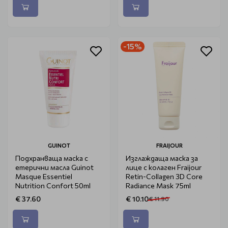
-15%
GUINOT
FRAIJOUR
Подхранваща маска с
Изглаждаща маска за
етерични масла Guinot
лице с колаген Fraijour
Masque Essentiel
Retin-Collagen 3D Core
Nutrition Confort 50ml
Radiance Mask 75ml
€ 37.60
€ 10.10
€ 11.90