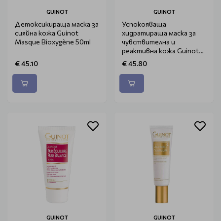
GUINOT
GUINOT
Детоксикираща маска за
Успокояваща
сияйна кожа Guinot
хидратираща маска за
Masque Bioxygène 50ml
чувствителна и
реактивна кожа Guinot
Masque Hydra Sensitive
€ 45.10
€ 45.80
50ml
GUINOT
GUINOT