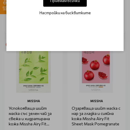
Приемам всички
младостта на кожата
Beaute 50ml
Guinot Longue Vie+ 50ml
€ 38.15
€ 36.20
Настройки на бисквитките
-16%
-16%
MISSHA
MISSHA
Успокояваща шийт
Озаряваща шийт маска с
маска със зелен чай за
нар за гладка и сияйна
свежа и хидратирана
кожа Missha Airy Fit
кожа Missha Airy Fit
Sheet Mask Pomegranate
Sheet Mask Green Tea