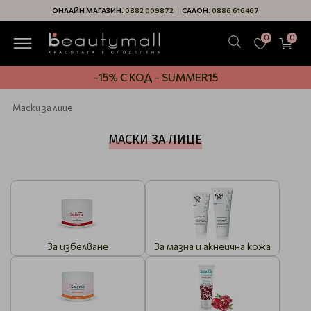
ОНЛАЙН МАГАЗИН:
0882 009872
САЛОН:
0886 616467
0
0
-15% С КОД - SUMMER15
Маски за лице
МАСКИ ЗА ЛИЦЕ
За избелване
За мазна и акнеична кожа