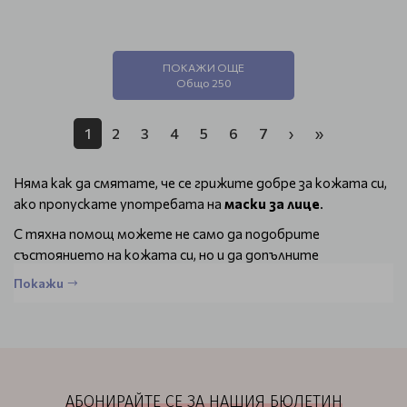
ПОКАЖИ ОЩЕ
Общо 250
1
2
3
4
5
6
7
›
»
Няма как да смятате, че се грижите добре за кожата си,
ако пропускате употребата на
маски за лице
.
С тяхна помощ можете не само да подобрите
състоянието на кожата си, но и да допълните
действието на останалата козметика, която нанасяте
Покажи
ежедневно.
Разгледайте всички маски за лице
Тази категория в нашия онлайн магазин е не просто за
маски. Тук ви предлагаме лесния и бърз начин да
постигнете определени цели.
АБОНИРАЙТЕ СЕ ЗА НАШИЯ БЮЛЕТИН