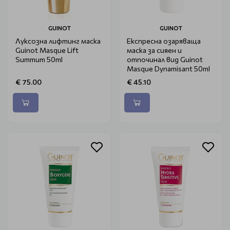
GUINOT
GUINOT
Луксозна лифтинг маска
Експресна озаряваща
Guinot Masque Lift
маска за сияен и
Summum 50ml
отпочинал вид Guinot
Masque Dynamisant 50ml
€ 75.00
€ 45.10