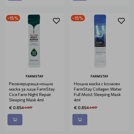
-15%
-15%
FARMSTAY
FARMSTAY
Регенерираща нощна
Нощна маска с колаген
маска за лице FarmStay
FarmStay Collagen Water
Cica Farm Night Repair
Full Moist Sleeping Mask
Sleeping Mask 4ml
4ml
€ 0.85
€ 0.85
€ 1.00
€ 1.00