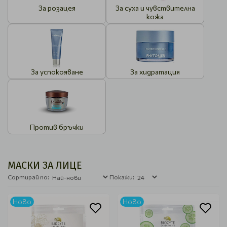
За розацея
За суха и чувствителна
кожа
За успокояване
За хидратация
Против бръчки
МАСКИ ЗА ЛИЦЕ
Сортирай по:
Покажи:
Ново
Ново