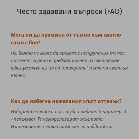
Често задавани въпроси (FAQ)
Мога ли да премина от тъмно към светло
само с боя?
Не. Боята не може да премахне натрупания тъмен
пигмент. Нужно е предварително изсветляване
(обезцветяване), за да "отворите" пътя на светлия
нюанс.
Как да избегна нежелания жълт оттенък?
Избирайте нюанси със студен подтон (например .1
- пепеляво). Те неутрализират жълтото.
Използвайте и лилав шампоан за поддръжка.