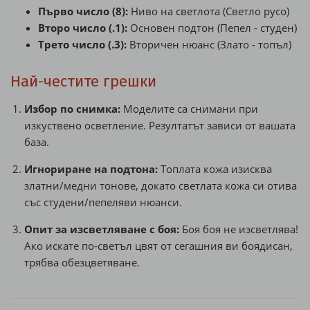
Първо число (8):
Ниво на светлота (Светло русо)
Второ число (.1):
Основен подтон (Пепел - студен)
Трето число (.3):
Вторичен нюанс (Злато - топъл)
Най-честите грешки
Избор по снимка:
Моделите са снимани при
изкуствено осветление. Резултатът зависи от вашата
база.
Игнориране на подтона:
Топлата кожа изисква
златни/медни тонове, докато светлата кожа си отива
със студени/пепеляви нюанси.
Опит за изсветляване с боя:
Боя боя не изсветлява!
Ако искате по-светъл цвят от сегашния ви боядисан,
трябва обезцветяване.