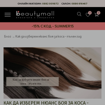
ОНЛАЙН МАГАЗИН:
0882 009872
САЛОН:
0886 616467
0
0
-15% С КОД - SUMMER15
Блог
Как да изберем нюанс боя за коса - пълен гид
КАК ДА ИЗБЕРЕМ НЮАНС БОЯ ЗА КОСА -