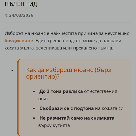
ПЪЛЕН ГИД
24/03/2026
Изборът на нюанс е най-честата причина за неуспешно
боядисване
. Един грешен подтон може да направи
косата жълта, зеленикава или прекалено тъмна.
Как да избереш нюанс (бърз
ориентир)?
До 2 тона разлика
от естествения
цвят
Съобрази се с подтона
на кожата си
Не разчитай само на снимката
върху кутията