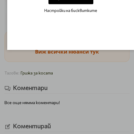
Настройки на бисквитките
Красивият цвят подчертава вашата индивидуалност.
Търсиш перфектната боя?
Виж всички нюанси тук
Грижа за косата
Тагове:
Коментари
Все още нямма коментари!
Коментирай