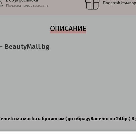
Бърза доставка
Подарък към по
Преглед преди плащане
ОПИСАНИЕ
- BeautyMall.bg
те кола маска и броят им (до образуването на 24бр.) в