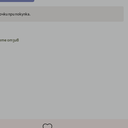
чки при покупка.
ете отзив