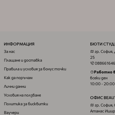
ИНФОРМАЦИЯ
БЮТИ СТУД
За нас
гр. София,
25
Плащане и доставка
08866164
Правила и условия за бонус точки
Работно 
Как да поръчам
всеки ден
10:00 - 20:00
Лични данни
Условия на ползване
ОФИС BEAU
Политика за бисквитки
гр. София,
Атанас Ишир
Ваучери