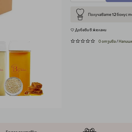
12
Получавате
бонус то
Добави в желани
0 отзива
/
Напиш