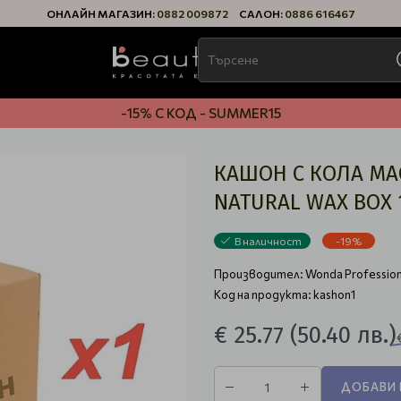
ОНЛАЙН МАГАЗИН:
0882 009872
САЛОН:
0886 616467
-15% С КОД - SUMMER15
КАШОН С КОЛА МАС
NATURAL WAX BOX 
В наличност
-19%
Производител:
Wonda Profession
Код на продукта: kashon1
€ 25.77
(50.40 лв.)
ДОБАВИ 