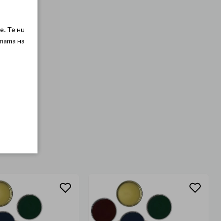
. Те ни
тата на