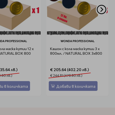
DA PROFESSIONAL
WONDA PROFESSIONAL
ола маска кутии 12 х
Кашон с кола маска кутии 3 х
 NATURAL BOX 800
800мл. / NATURAL BOX 3x800
135.64 лв.)
€ 205.64 (402.20 лв.)
9.60 лв.)
€ 244.81 (478.80 лв.)
и в количката
Добави в количката