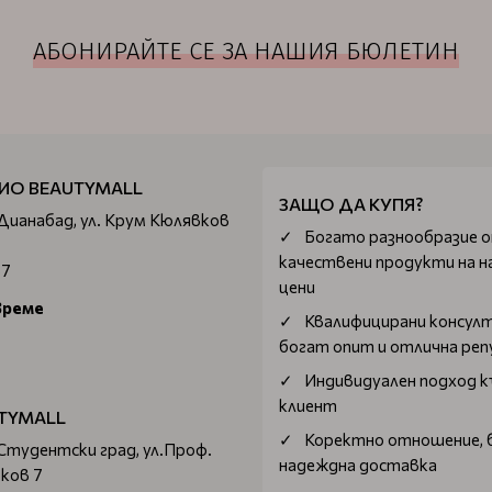
АБОНИРАЙТЕ СЕ ЗА НАШИЯ БЮЛЕТИН
ИО BEAUTYMALL
ЗАЩО ДА КУПЯ?
 Дианабад, ул. Крум Кюлявков
Богатo разнообразие 
качествени продукти на н
67
цени
време
Квалифицирани консул
богат опит и отлична ре
Индивидуален подход к
клиент
TYMALL
Коректно отношение, 
 Студентски град, ул.Проф.
надеждна доставка
ков 7