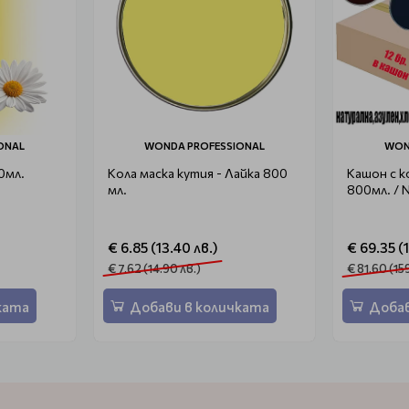
ONAL
WONDA PROFESSIONAL
WON
0мл.
Кола маска кутия - Лайка 800
Кашон с к
мл.
800мл. /
€ 6.85 (13.40 лв.)
€ 69.35 (
€ 7.62 (14.90 лв.)
€ 81.60 (15
ката
Добави в количката
Добав