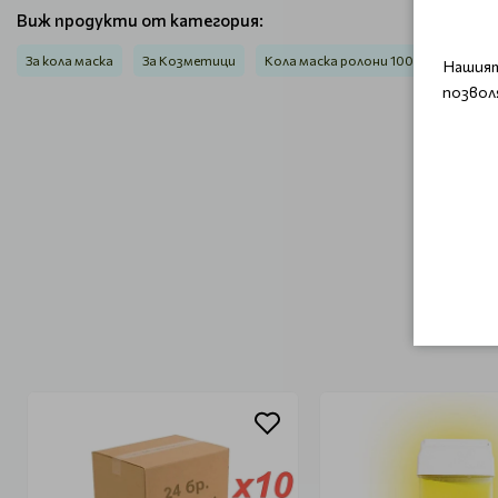
Виж продукти от категория:
За кола маска
За Козметици
Кола маска ролони 100 мл
Нашият
позвол