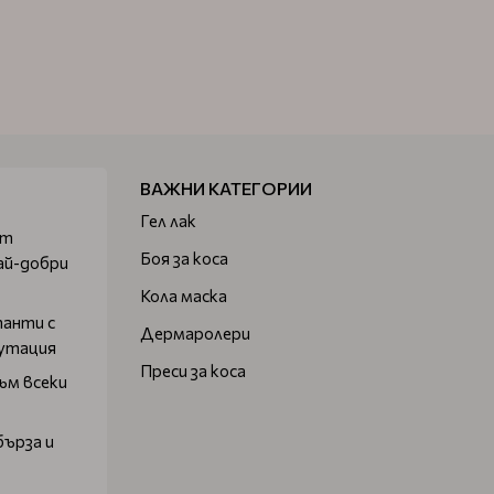
ВАЖНИ КАТЕГОРИИ
Гел лак
от
Боя за коса
ай-добри
Кола маска
танти с
Дермаролери
путация
Преси за коса
ъм всеки
бърза и