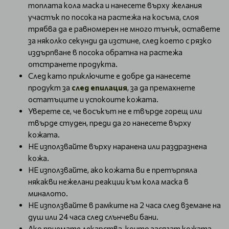
топлата кола маска и нанесете върху желания
участък по посока на растежа на косъма, слоя
трябва да е равномерен не много тънък, оставете
за няколко секунди да изстине, след което с рязко
издърпване в посока обратна на растежа
отстранете продукта.
След като приключите е добре да нанесете
продукт за
след епилация
, за да премахнете
остатъците и успокоите кожата.
Уверете се, че восъкът не е твърде горещ или
твърде студен, преди да го нанесете върху
кожата.
НЕ използвайте върху наранена или раздразнена
кожа.
НЕ използвайте, ако кожата ви е претърпяла
някакви нежелани реакции към кола маска в
миналото.
НЕ използвайте в рамките на 2 часа след вземане на
душ или 24 часа след слънчеви бани.
Ако приемате лекарства, които засягат кожата,