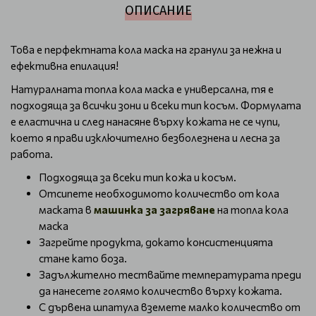
ОПИСАНИЕ
Това е перфектната кола маска на гранули за нежна и
ефективна епилация!
Натуралната топла кола маска е универсална, тя е
подходяща за всички зони и всеки тип косъм. Формулата
е еластична и след нанасяне върху кожата не се чупи,
което я прави изключително безболезнена и лесна за
работа.
Подходяща за всеки тип кожа и косъм.
Отсипете необходимото количество от кола
маската в
машинка за загряване
на топла кола
маска
Загрейте продукта, докато консистенцията
стане като боза.
Задължително тествайте температурата преди
да нанесете голямо количество върху кожата.
С дървена шпатула вземете малко количество от