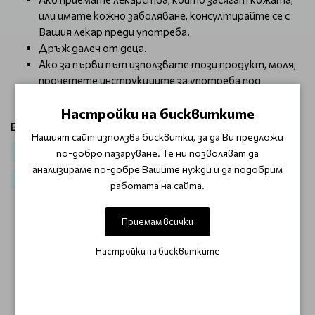
или имате кожно заболяване, консултирайте се с
Вашия лекар преди употреба.
Дръж далеч от деца.
Ако за първи път използвате този продукт, моля,
прочетете инструкциите за употреба под
описанието на продукта.
Настройки на бисквитките
Виж продукти от категория:
Нашият сайт използва бисквитки, за да Ви предложи
по-добро пазаруване. Те ни позволяват да
За кола маска
Еластична кола маска без ленти
анализираме по-добре Вашите нужди и да подобрим
За Козметици
Кола маска Wonda
работата на сайта.
Приемам всички
ОТЗИВИ (0)
Настройки на бисквитките
Този продукт няма отзиви.
НАПИШЕТЕ ОТЗИВ