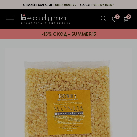
ОНЛАЙН МАГАЗИН:
0882 009872
САЛОН:
0886 616467
0
0
-15% С КОД - SUMMER15