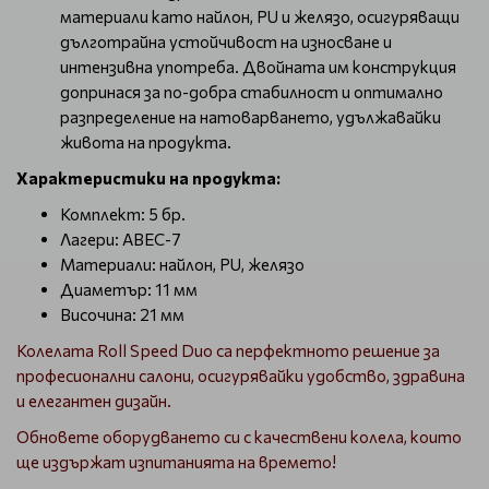
материали като найлон, PU и желязо, осигуряващи
дълготрайна устойчивост на износване и
интензивна употреба. Двойната им конструкция
допринася за по-добра стабилност и оптимално
разпределение на натоварването, удължавайки
живота на продукта.
Характеристики на продукта:
Комплект: 5 бр.
Лагери: ABEC-7
Материали: найлон, PU, желязо
Диаметър: 11 мм
Височина: 21 мм
Колелата Roll Speed Duo са перфектното решение за
професионални салони, осигурявайки удобство, здравина
и елегантен дизайн.
Обновете оборудването си с качествени колела, които
ще издържат изпитанията на времето!