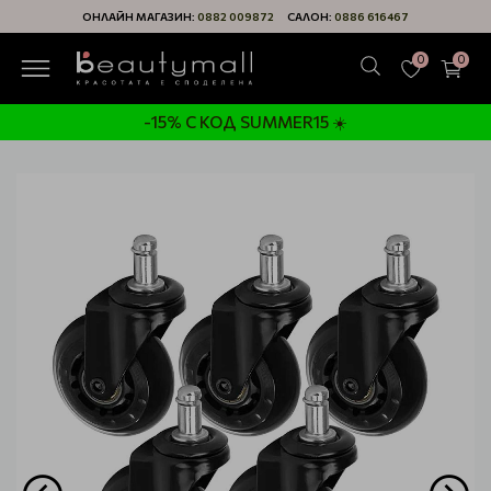
ОНЛАЙН МАГАЗИН:
0882 009872
САЛОН:
0886 616467
0
0
-15% С КОД SUMMER15 ☀️