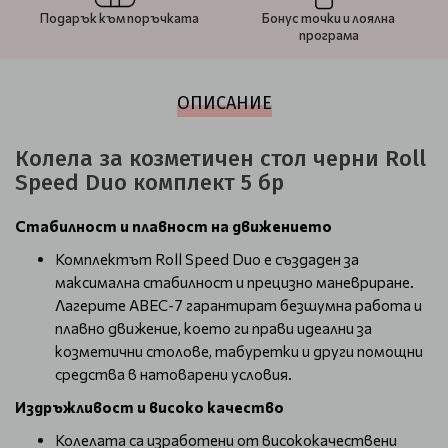
Подарък към поръчката
Бонус точки и лоялна
програма
ОПИСАНИЕ
Колела за козметичен стол черни Roll
Speed ​​​​Duo комплект 5 бр
Стабилност и плавност на движението
Комплектът Roll Speed Duo е създаден за
максимална стабилност и прецизно маневриране.
Лагерите ABEC-7 гарантират безшумна работа и
плавно движение, което ги прави идеални за
козметични столове, табуретки и други помощни
средства в натоварени условия.
Издръжливост и високо качество
Колелата са изработени от висококачествени