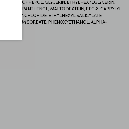
TATE, TOCOPHEROL, GLYCERIN, ETHYLHEXYLGLYCERIN,
68, BHT, PANTHENOL, MALTODEXTRIN, PEG-8, CAPRYLYL
ETRIMONIUM CHLORIDE, ETHYLHEXYL SALICYLATE
 POTASSIUM SORBATE, PHENOXYETHANOL, ALPHA-