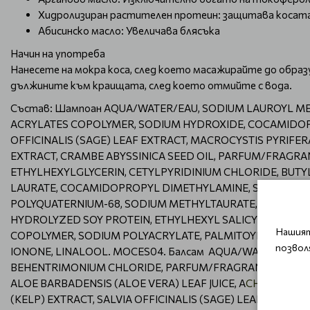
Хидролизиран растителен протеин: защитава косат
Абисинско масло: Увеличава блясъка
Начин на употреба
Нанесете на мокра коса, след което масажирайте до образу
дължините към краищата, след което отмийте с вода.
Състав: Шампоан AQUA/WATER/EAU, SODIUM LAUROYL ME
ACRYLATES COPOLYMER, SODIUM HYDROXIDE, COCAMIDOPROP
OFFICINALIS (SAGE) LEAF EXTRACT, MACROCYSTIS PYRIFE
EXTRACT, CRAMBE ABYSSINICA SEED OIL, PARFUM/FRAGRANC
ETHYLHEXYLGLYCERIN, CETYLPYRIDINIUM CHLORIDE, BUTYL
LAURATE, COCAMIDOPROPYL DIMETHYLAMINE, SODIUM ISE
POLYQUATERNIUM-68, SODIUM METHYLTAURATE, DISODIU
HYDROLYZED SOY PROTEIN, ETHYLHEXYL SALICYLATE (OCT
Нашият
COPOLYMER, SODIUM POLYACRYLATE, PALMITOYL MYRISTYL
позвол
IONONE, LINALOOL. MOCES04. Балсам AQUA/WATER/EAU,
BEHENTRIMONIUM CHLORIDE, PARFUM/FRAGRANCE, ARGANI
ALOE BARBADENSIS (ALOE VERA) LEAF JUICE, A
CHI
LLEA MI
(KELP) EXTRACT, SALVIA OFFICINALIS (SAGE) LEAF EXTRAC