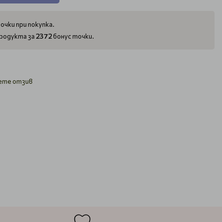
очки при покупка.
2372
родукта за
бонус точки.
ете отзив