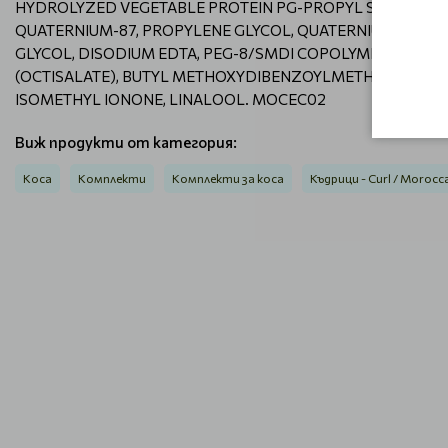
HYDROLYZED VEGETABLE PROTEIN PG-PROPYL SILANETRIOL
QUATERNIUM-87, PROPYLENE GLYCOL, QUATERNIUM-80, HY
GLYCOL, DISODIUM EDTA, PEG-8/SMDI COPOLYMER, PALMIT
(OCTISALATE), BUTYL METHOXYDIBENZOYLMETHANE (AVO
ISOMETHYL IONONE, LINALOOL. MOCEC02
Виж продукти от категория:
Коса
Комплекти
Комплекти за коса
Къдрици - Curl / Morocc