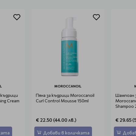
L
MOROCCANOIL
 къдрици
Пяна за къдрици Moroccanoil
Шампоан 
ning Cream
Curl Control Mousse 150ml
Moroccano
Shampoo 
€ 22.50 (44.00 лв.)
€ 29.65 (
ката
Добави в количката
Добав