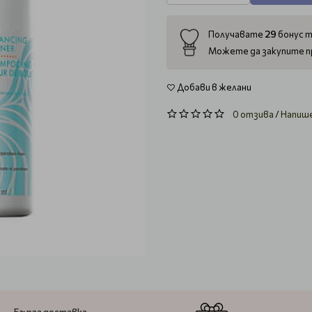
29
Получавате
бонус т
Можете да закупите п
Добави в желани
0 отзива
/
Напиш