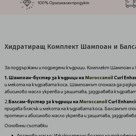
100% Оригинален продукт
Хидратиращ Комплект Шампоан и Балсам
За поддържани и подредени къдрици. Комплект Шампоан и 
1. Шампоан-бустер за къдрици на
Moroccanoil
Curl Enh
и мекота на къдравата коса. Шампоанът спомага да разкр
абисиново масло укрепва и защитава, заздравява къдравата
2.
Балсам-бустер за къдрици на
Moroccanoil
Curl Enhanci
придава блясък и мекота на къдравата коса. Балсамът спо
протеин и абисиново масло укрепва и защитава, заздравява
Основнни съставки
Арганово масло: Изключително богато на токофероли