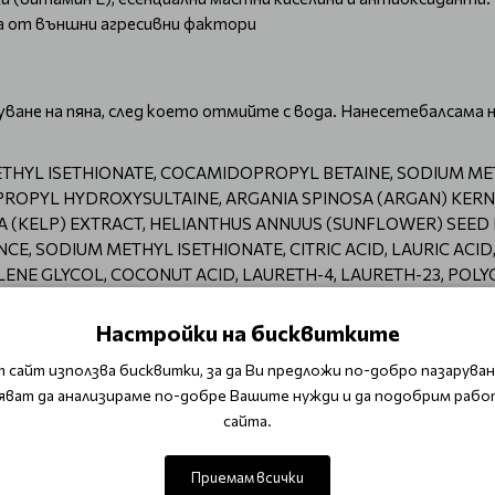
а от външни агресивни фактори
ване на пяна, след което отмийте с вода. Нанесетебалсама на
THYL ISETHIONATE, COCAMIDOPROPYL BETAINE, SODIUM MET
YL HYDROXYSULTAINE, ARGANIA SPINOSA (ARGAN) KERNEL O
RA (KELP) EXTRACT, HELIANTHUS ANNUUS (SUNFLOWER) SEED 
E, SODIUM METHYL ISETHIONATE, CITRIC ACID, LAURIC ACID
ENE GLYCOL, COCONUT ACID, LAURETH-4, LAURETH-23, POLY
THIONATE, POLYQUATERNIUM-55, BHT, PANTHENOL, HYDROLY
M EDTA, ETHYLHEXYL METHOXYCINNAMATE (OCTINOXATE), B
Настройки на бисквитките
ISALATE), PEG-8, SODIUM CARBONATE, TETRASODIUM EDTA, 
 сайт използва бисквитки, за да Ви предложи по-добро пазаруване
 SERINATE, BIOTIN, POTASSIUM SORBATE, FORMIC ACID, C
яват да анализираме по-добре Вашите нужди и да подобрим рабо
 CETEARYL ALCOHOL, HYDROGENATED ETHYLHEXYL OLIVATE,
сайта.
A SPINOSA (ARGAN) KERNEL OIL, COCOS NUCIFERA (COCONU
LLEFOLIUM (COMMON YARROW) EXTRACT, HELIANTHUS ANNUU
T, VITIS VINIFERA (GRAPE) SEED EXTRACT, CRAMBE ABYSSINI
Приемам всички