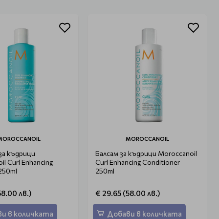
MOROCCANOIL
MOROCCANOIL
за къдрици
Балсам за къдрици Moroccanoil
il Curl Enhancing
Curl Enhancing Conditioner
250ml
250ml
58.00 лв.)
€ 29.65 (58.00 лв.)
и в количката
Добави в количката