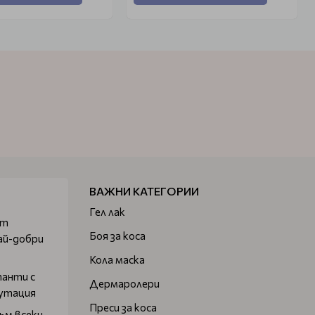
ВАЖНИ КАТЕГОРИИ
Гел лак
от
Боя за коса
ай-добри
Кола маска
танти с
Дермаролери
путация
Преси за коса
ъм всеки