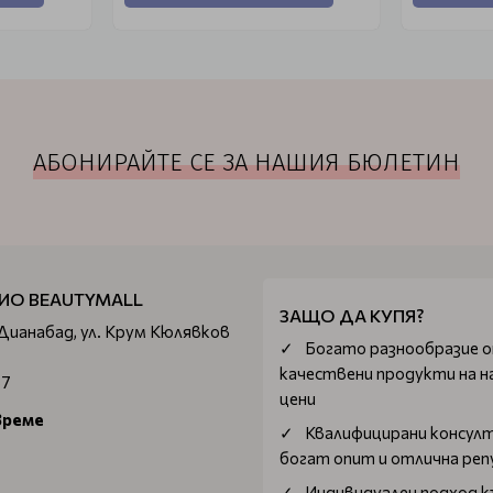
АБОНИРАЙТЕ СЕ ЗА НАШИЯ БЮЛЕТИН
ИО BEAUTYMALL
ЗАЩО ДА КУПЯ?
 Дианабад, ул. Крум Кюлявков
Богатo разнообразие 
качествени продукти на н
67
цени
време
Квалифицирани консул
богат опит и отлична ре
Индивидуален подход к