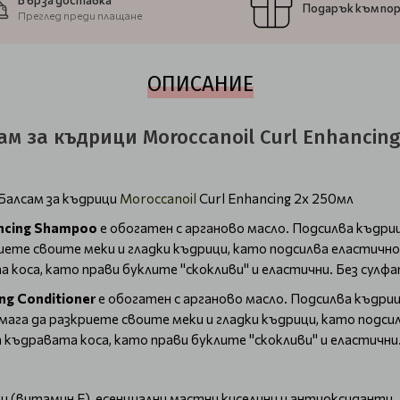
Бърза доставка
Подарък към по
Преглед преди плащане
ОПИСАНИЕ
 за къдрици Moroccanoil Curl Enhancing
Балсам за къдрици
Moroccanoil
Curl Enhancing 2х 250мл
ancing Shampoo
е обогатен с арганово масло. Подсилва къдри
иете своите меки и гладки къдрици, като подсилва еластичн
 коса, като прави буклите "скокливи" и еластични. Без сулфа
ng Conditioner
е обогатен с арганово масло. Подсилва къдри
мага да разкриете своите меки и гладки къдрици, като под
 къдравата коса, като прави буклите "скокливи" и еластични
 (витамин Е), есенциални мастни киселини и антиоксиданти.