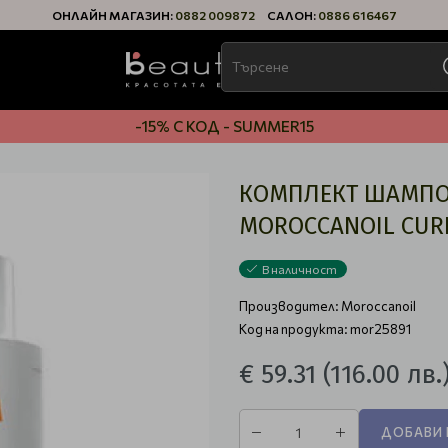
ОНЛАЙН МАГАЗИН:
0882 009872
САЛОН:
0886 616467
-15% С КОД - SUMMER15
КОМПЛЕКТ ШАМПО
MOROCCANOIL CUR
В наличност
Производител:
Moroccanoil
Код на продукта: mor25891
€ 59.31
(116.00 лв.
ДОБАВИ 