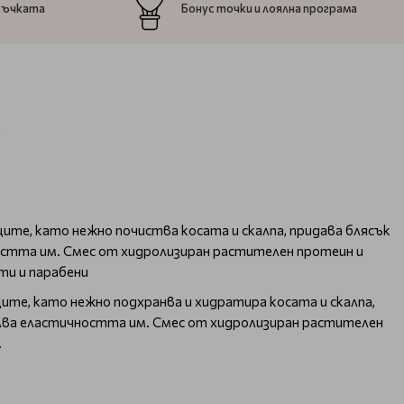
ръчката
Бонус точки и лоялна програма
ците, като нежно почиства косата и скалпа, придава блясък
остта им. Смес от хидролизиран растителен протеин и
ти и парабени
ците, като нежно подхранва и хидратира косата и скалпа,
силва еластичността им. Смес от хидролизиран растителен
.