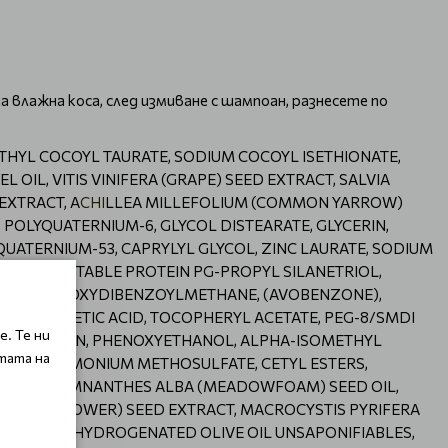
 влажна коса, след измиване с шампоан, разнесете по
HYL COCOYL TAURATE, SODIUM COCOYL ISETHIONATE,
IL, VITIS VINIFERA (GRAPE) SEED EXTRACT, SALVIA
EXTRACT, A
CHI
LLEA MILLEFOLIUM (COMMON YARROW)
, POLYQUATERNIUM-6, GLYCOL DISTEARATE, GLYCERIN,
QUATERNIUM-53, CAPRYLYL GLYCOL, ZINC LAURATE, SODIUM
ZED VEGETABLE PROTEIN PG-PROPYL SILANETRIOL,
UTYL METHOXYDIBENZOYLMETHANE, (AVOBENZONE),
CHLOROACETIC ACID, TOCOPHERYL ACETATE, PEG-8/SMDI
. Те ни
HLORPHENESIN, PHENOXYETHANOL, ALPHA-ISOMETHYL
тата на
 BEHENTRIMONIUM METHOSULFATE, CETYL ESTERS,
T) OIL, LIMNANTHES ALBA (MEADOWFOAM) SEED OIL,
S (SUNFLOWER) SEED EXTRACT, MACROCYSTIS PYRIFERA
CA SEED OIL, HYDROGENATED OLIVE OIL UNSAPONIFIABLES,