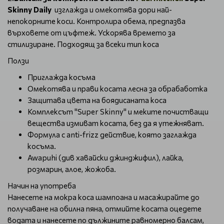
Skinny Daily
изглажда и омекотява дори най-
непокорните коси. Контролира обема, предпазва
върховете от цъфтеж. Ускорява времето за
стилизиране. Подходящ за всеки тип коса
Ползи
Приглажда косъма
Омекотява и прави косата лесна за обрабаботка
Защитава цвета на боядисаната коса
Комплексът "Super Skinny" и меките почистващи
вещества измиват косата, без да я утежняват.
Формула с anti-frizz действие, която заглажда
косъма.
Awapuhi (див хавайски джинджифил), лайка,
розмарин, алое, жожоба.
Начин на употреба
Нанесете на мокра коса шампоана и масажирайте до
получаване на обилна пяна, отмийте косата оцедете
водата и нанесете по дължините равномерно балсам,