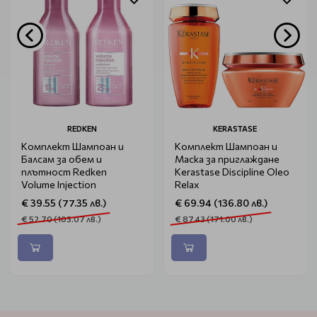
REDKEN
KERASTASE
Комплект Шампоан и
Комплект Шампоан и
Балсам за обем и
Маска за приглаждане
плътност Redken
Kerastase Discipline Oleo
Volume Injection
Relax
€ 39.55 (77.35 лв.)
€ 69.94 (136.80 лв.)
€ 52.70 (103.07 лв.)
€ 87.43 (171.00 лв.)