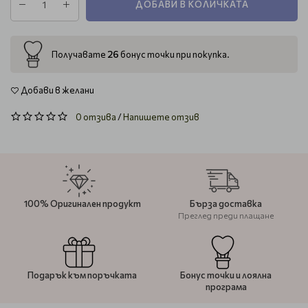
ДОБАВИ В КОЛИЧКАТА
26
Получавате
бонус точки при покупка.
Добави в желани
0 отзива
/
Напишете отзив
100% Оригинален продукт
Бърза доставка
Преглед преди плащане
Подарък към поръчката
Бонус точки и лоялна
програма