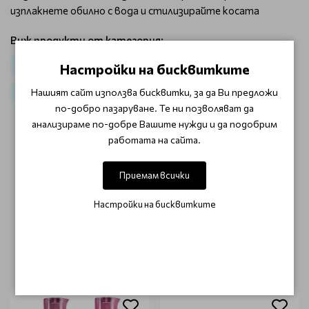
изплакнете обилно с вода и стилизирайте косата
Виж продукти от категория:
Коса
Линия за контрол на обема / Smoothing
Комплекти
Настройки на бисквитките
Нашият сайт използва бисквитки, за да Ви предложи
Комплекти за коса
Топ продукти
по-добро пазаруване. Те ни позволяват да
анализираме по-добре Вашите нужди и да подобрим
работата на сайта.
ОТЗИВИ (0)
Приемам всички
Този продукт няма отзиви.
Настройки на бисквитките
НАПИШЕТЕ ОТЗИВ
ОЩЕ ОТ КАТЕГОРИЯТА