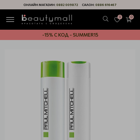
ОНЛАЙН МАГАЗИН:
0882 009872
САЛОН:
0886 616467
0
0
-15% С КОД - SUMMER15