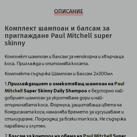
ОПИСАНИЕ
Комплект шампоан и балсам за
приглаждане Paul Mitchell super
skinny
Комплект шампоан и балсам за непокорна и хвърчаща
коса. Приглажда и опитомява косата.
Комплекта съдържа Шампоан и Балсам 2х300мл
1.
Приглаждащият и омекотяващ шампоан на
Paul
Mitchell
Super Skinny Daily Shampoo
е безспорно най-
добрият шампоан за укротяване дори и най-
опърничавата коса. Формула, защитаваща цвета на
боядисаната коса, намалява времето за изсушаване и
стилизиране. Подходящ за всеки тип коса. Не съдържа
парабени и глутен.
2.
Балсам за контрол на обема на
Paul Mitchell
Super