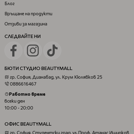
Блог
Връщане на продукти
Отзиви за магазина
СЛЕДВАЙТЕ НИ
БЮТИ СТУДИО BEAUTYMALL
гр. София, Дианабад, ул. Крум Кюлявков 25
0886616467
Работно време
всеки ден
10:00 - 20:00
ОФИС BEAUTYMALL
гр. София, Студентски град, ул.Проф. Атанас Иширков