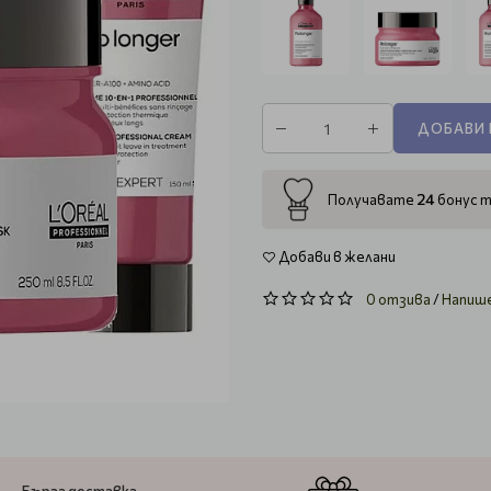
ДОБАВИ 
24
Получавате
бонус т
Добави в желани
0 отзива
/
Напиш