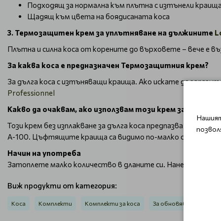
Подходящ за нормална към плътна с изтънели краищ
Щадящ към цвета на боядисаната коса
3. Термозащитен крем за уплътняване на дължините
L
Плътна и силна коса от корените до върховете – вече е въз
За каква коса е предназначен Термозащитния крем?
За дълга коса с изтъняващи краища. Ако искате да запази
Professionnel
Какво да очаквам, ако използвам този крем за коса?
Нашият
Този крем без изплакване за дълга коса предпазва от топл
позвол
А-100. Цъфтящите краища са видимо по-малко с до 41%*, к
Начин на употреба
Затоплете малко количество в дланите си. Нанесете на п
Виж продукти от категория:
Коса
Комплекти
Комплекти за коса
За обновяване на дължи