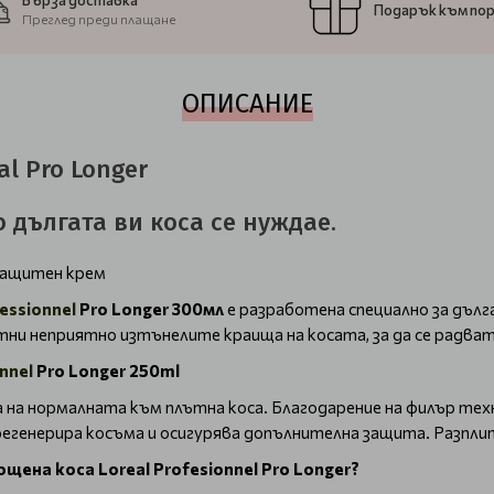
Бърза доставка
Подарък към по
Преглед преди плащане
ОПИСАНИЕ
l Pro Longer
то дългата ви коса се нуждае.
защитен крем
fessionnel
Pro Longer 300мл
е разработена специално за дълг
ни неприятно изтънелите краища на косата, за да се радвате 
nnel
Pro Longer 250ml
на нормалната към плътна коса. Благодарение на филър техн
 регенерира косъма и осигурява допълнителна защита. Разпл
ена коса Loreal Profesionnel Pro Longer?