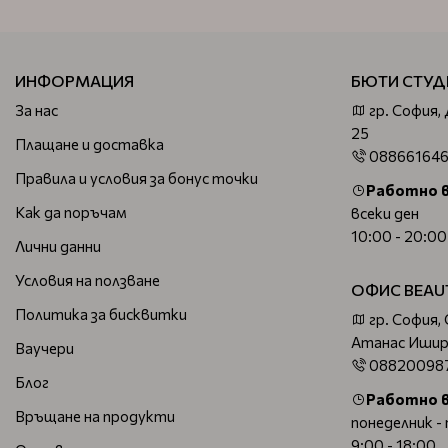
ИНФОРМАЦИЯ
БЮТИ СТУД
За нас
гр. София,
25
Плащане и доставка
08866164
Правила и условия за бонус точки
Работно 
Как да поръчам
всеки ден
10:00 - 20:00
Лични данни
Условия на ползване
ОФИС BEAU
Политика за бисквитки
гр. София,
Атанас Ишир
Ваучери
08820098
Блог
Работно 
Връщане на продукти
понеделник -
9:00 - 18:00