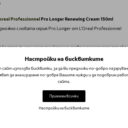
а
oreal Professionnel
Pro Longer Renewing Cream 150ml
можно с новата серия Pro Longer от L’Oreal Professionnel
те косата дълга и с плътни краища, това е последната стъпк
Настройки на бисквитките
 сайт използва бисквитки, за да Ви предложи по-добро пазаруване
ина до 230 °C и има лека текстура. Косъмът е запълнен и пр
яват да анализираме по-добре Вашите нужди и да подобрим рабо
оето прави този крем перфектен за дълга коса.
сайта.
одсушена с кърпа коса по дължините и краищата. Оформете 
Приемам всички
Настройки на бисквитките
ните Loreal Pro Longer