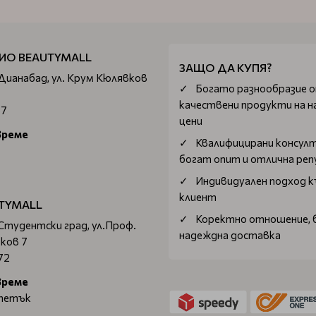
ИО BEAUTYMALL
ЗАЩО ДА КУПЯ?
 Дианабад, ул. Крум Кюлявков
Богатo разнообразие 
качествени продукти на н
67
цени
време
Квалифицирани консул
богат опит и отлична ре
Индивидуален подход к
клиент
TYMALL
Коректно отношение, 
 Студентски град, ул.Проф.
надеждна доставка
ков 7
72
време
 петък