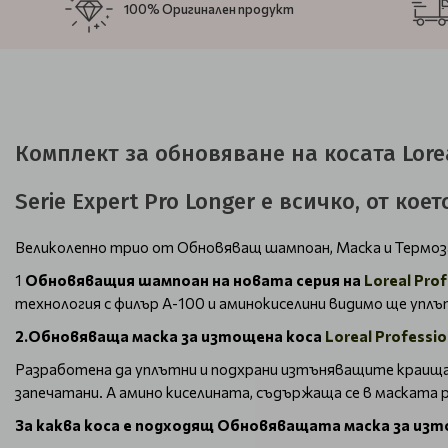
100% Оригинален продукт
Комплект за обновяване на косата Lorea
Serie Expert Pro Longer e всичко, от кое
Великолепно трио от Обновяващ шампоан, Маска и Термо
1
Обновяващия шампоан на новата серия на
Loreal Pro
технология с филър А-100 и аминокиселини видимо ще уплът
2.Обновяваща маска за изтощена коса
Loreal Professio
Разработена да уплътни и подхрани изтъняващите краища 
запечатани. А амино киселината, съдържаща се в маската
За каква коса е подходящ Обновяващата маска за изтощ