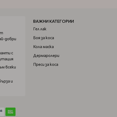
ВАЖНИ КАТЕГОРИИ
Гел лак
от
Боя за коса
ай-добри
Кола маска
танти с
Дермаролери
путация
Преси за коса
ъм всеки
бърза и