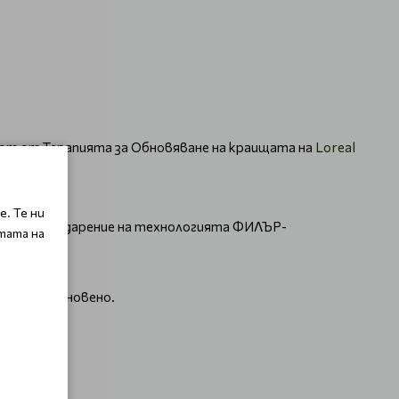
а от от Терапията за Обновяване на краищата на
Loreal
. Те ни
едпазен, багодарение на технологията ФИЛЪР-
тата на
както обикновено.