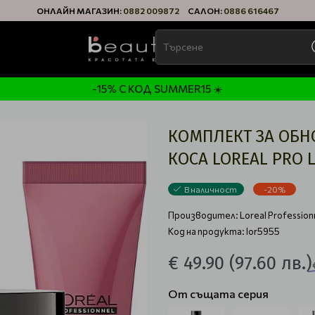
ОНЛАЙН МАГАЗИН:
0882 009872
САЛОН:
0886 616467
-15% С КОД SUMMER15 ☀️
КОМПЛЕКТ ЗА ОБН
КОСА LOREAL PRO 
В наличност
-20%
Производител:
Loreal Profession
Код на продукта: lor5955
€ 49.90
(97.60 лв.)
От същата серия