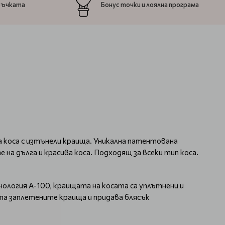
ръчката
Бонус точки и лоялна програма
а коса с изтънели краища. Уникална патентована
на дълга и красива коса. Подходящ за всеки тип коса.
ология А-100, краищата на косата са уплътнени и
ита заплетените краища и придава блясък