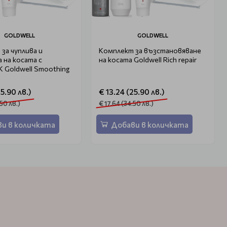
GOLDWELL
GOLDWELL
за чуплива и
Комплект за възстановяване
 на косата с
на косата Goldwell Rich repair
Goldwell Smoothing
25.90 лв.)
€ 13.24 (25.90 лв.)
.50 лв.)
€ 17.64 (34.50 лв.)
и в количката
Добави в количката