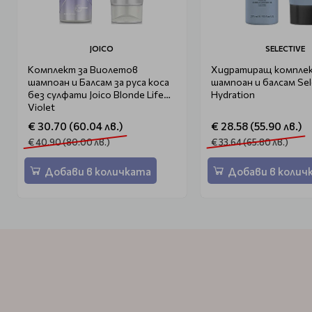
JOICO
SELECTIVE
Комплект за Виолетов
Хидратиращ компле
шампоан и Балсам за руса коса
шампоан и балсам Sel
без сулфати Joico Blonde Life
Hydration
Violet
€ 30.70 (60.04 лв.)
€ 28.58 (55.90 лв.)
€ 40.90 (80.00 лв.)
€ 33.64 (65.80 лв.)
Добави в количката
Добави в колич