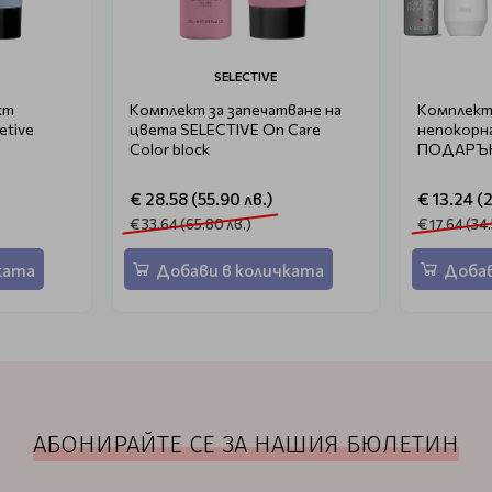
SELECTIVE
кт
Комплект за запечатване на
Комплект 
etive
цвета SELECTIVE On Care
непокорна
Color block
ПОДАРЪК 
€ 28.58 (55.90 лв.)
€ 13.24 (
€ 33.64 (65.80 лв.)
€ 17.64 (34
ката
Добави в количката
Добав
АБОНИРАЙТЕ СЕ ЗА НАШИЯ БЮЛЕТИН