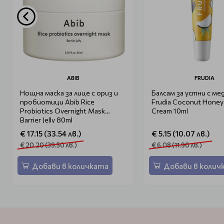
ABIB
FRUDIA
Нощна маска за лице с ориз и
Балсам за устни с мед
пробиотици Abib Rice
Frudia Coconut Honey 
Probiotics Overnight Mask
Cream 10ml
Barrier Jelly 80ml
€ 17.15 (33.54 лв.)
€ 5.15 (10.07 лв.)
€ 20.20 (39.50 лв.)
€ 6.08 (11.90 лв.)
Добави в количката
Добави в колич