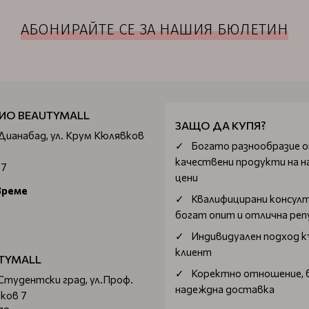
АБОНИРАЙТЕ СЕ ЗА НАШИЯ БЮЛЕТИН
ИО BEAUTYMALL
ЗАЩО ДА КУПЯ?
 Дианабад, ул. Крум Кюлявков
Богатo разнообразие 
качествени продукти на н
67
цени
време
Квалифицирани консул
богат опит и отлична ре
Индивидуален подход к
клиент
TYMALL
Коректно отношение, 
 Студентски град, ул.Проф.
надеждна доставка
ков 7