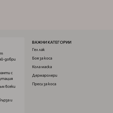
ВАЖНИ КАТЕГОРИИ
Гел лак
от
Боя за коса
ай-добри
Кола маска
танти с
Дермаролери
путация
Преси за коса
ъм всеки
бърза и