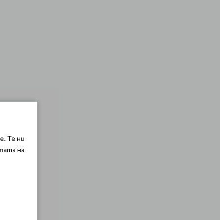
. Те ни
тата на