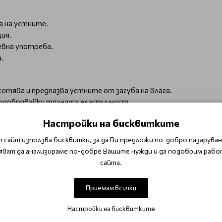
 на устните.
ия.
евна употреба.
.
отява и предпазва устните от загуба на влага.
подобрявайки тяхната еластичност.
ожата и подобрява нейната цялостна текстура.
Настройки на бисквитките
тира и защитава кожата, като същевременно я омекотява.
т естествената регенерация на устните.
 сайт използва бисквитки, за да Ви предложи по-добро пазаруване
яват да анализираме по-добре Вашите нужди и да подобрим рабо
eeping Mask ?
сайта.
устни вечер преди сън.
дратира и възстанови кожата на устните.
Приемам всички
нителна хидратация.
Настройки на бисквитките