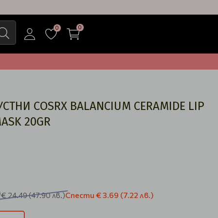
0
0
СТНИ COSRX BALANCIUM CERAMIDE LIP
MASK 20GR
)
Спести
€ 3.69
(7.22 лв.)
€ 24.49
(47.90 лв.)