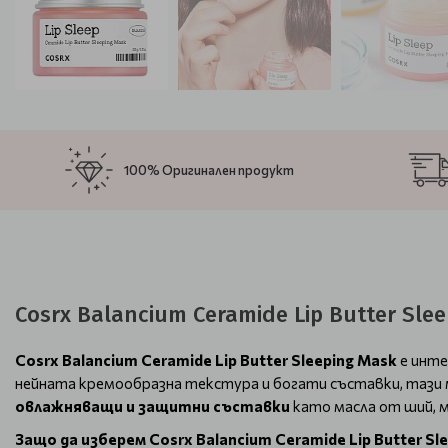
100% Оригинален продукт
Cosrx Balancium Ceramide Lip Butter Sl
Cosrx Balancium Ceramide Lip Butter Sleeping Mask
е инте
нейната кремообразна текстура и богати съставки, тази м
овлажняващи и защитни съставки
като масла от ший, 
Защо да изберем Cosrx Balancium Ceramide Lip Butter Sl