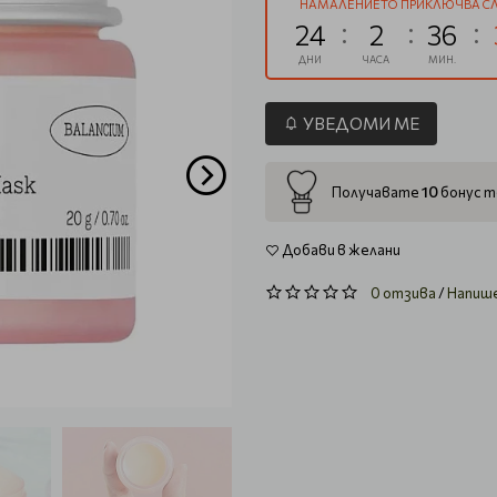
НАМАЛЕНИЕТО ПРИКЛЮЧВА СЛ
24
2
36
ДНИ
ЧАСА
МИН.
УВЕДОМИ МЕ
10
Получавате
бонус т
Добави в желани
0 отзива
/
Напиш