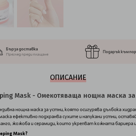
Бърза доставка
Подарък към по
Преглед преди плащане
ОПИСАНИЕ
eeping Mask - Омекотяваща нощна маска за
нзивна нощна маска за устни, която осигурява дълбока хидр
аска ефективно подхранва сухите и напукани устни, оставяй
манго, жожоба и серамиди, които укрепват кожната бариера
eeping Mask?