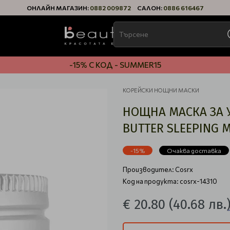
ОНЛАЙН МАГАЗИН:
0882 009872
САЛОН:
0886 616467
-15% С КОД - SUMMER15
КОРЕЙСКИ НОЩНИ МАСКИ
НОЩНА МАСКА ЗА У
BUTTER SLEEPING 
-15%
Очаква доставка
Производител:
Cosrx
Код на продукта: cosrx-14310
€ 20.80
(40.68 лв.