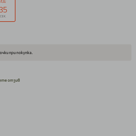
ЕД:
34
СЕК.
очки при покупка.
ете отзив