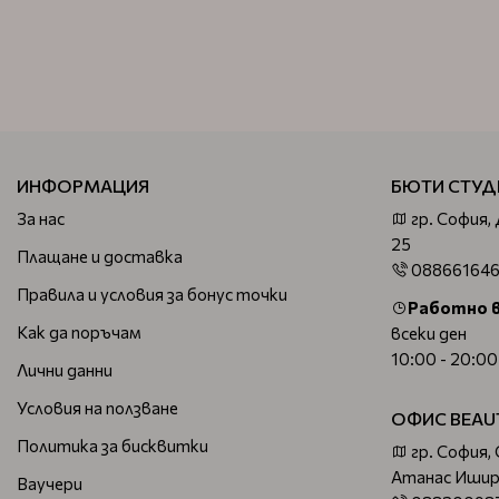
ИНФОРМАЦИЯ
БЮТИ СТУД
За нас
гр. София,
25
Плащане и доставка
08866164
Правила и условия за бонус точки
Работно 
Как да поръчам
всеки ден
10:00 - 20:00
Лични данни
Условия на ползване
ОФИС BEAU
Политика за бисквитки
гр. София,
Атанас Ишир
Ваучери