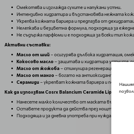
Омекотява и изглажда сухите и напукани устни.
Интензивно хидратира и възстановява нежната кожа
Укрепва кожната бариера и предпазва от дехидратац
Нелепкава и безцветна формула, подходяща за ежедн
Не съдържа парфюми и е подходяща за всеки тип кожа
Активни съставки:
Масло от ший
– осигурява дълбока хидратация, омек
Кокосово масло
– защитава и хидратира устните, 
Масло от жожоба
– стимулира регенерацията на к
Масло от манго
– богато на антиоксиданти, хидра
Серамиди
– укрепват кожната бариера и подпомага
Нашият
позвол
Как да използвам Cosrx Balancium Ceramide Lip Butter Sl
Нанесете малко количество от маската върху чисти 
Оставете продукта да действа през нощта, за да хи
Подходяща и за дневна употреба при нужда от допъл