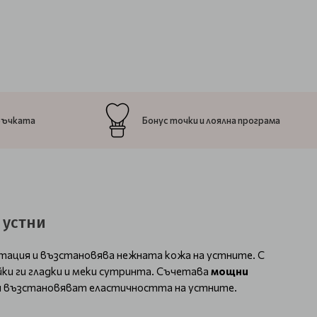
ръчката
Бонус точки и лоялна програма
 устни
атация и възстановява нежната кожа на устните. С
ки ги гладки и меки сутринта. Съчетава
мощни
 и възстановяват еластичността на устните.