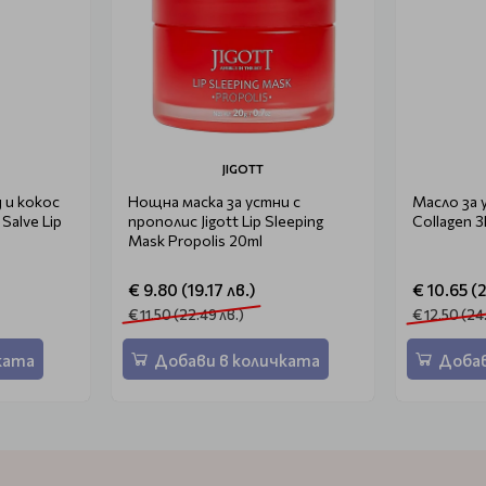
JIGOTT
 и кокос
Нощна маска за устни с
Масло за у
Salve Lip
прополис Jigott Lip Sleeping
Collagen 3
Mask Propolis 20ml
€ 9.80 (19.17 лв.)
€ 10.65 (
€ 11.50 (22.49 лв.)
€ 12.50 (24
ката
Добави в количката
Добав