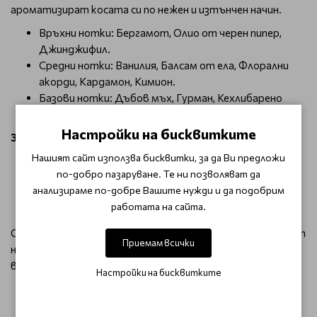
ароматизират косата си по нежен и изтънчен начин.
Връхни нотки: Бергамот, Олио от черен пипер,
Джинджифил.
Средни нотки: Ванилия, Балсам от ела, Флорални
акорди, Кардамон, Кимион.
Базови нотки: Дъбов мъх, Гурман, Кехлибарено
дърво, Кашмир, Кедър, Велур, Бял мускус.
Настройки на бисквитките
Защо да изберем Balmain Hair Perfume Ginger?
Нашият сайт използва бисквитки, за да Ви предложи
Придава свежо и съблазнително ухание на косата.
по-добро пазаруване. Те ни позволяват да
Лека формула, която не утежнява косата.
анализираме по-добре Вашите нужди и да подобрим
Перфектен за ежедневна употреба или специални
работата на сайта.
поводи.
Обгърнете косата си с деликатния и пленителен аромат
Приемам всички
на Balmain Hair Perfume Ginger, който ще подчертае
вашата индивидуалност и стил.
Настройки на бисквитките
ОТЗИВИ (0)