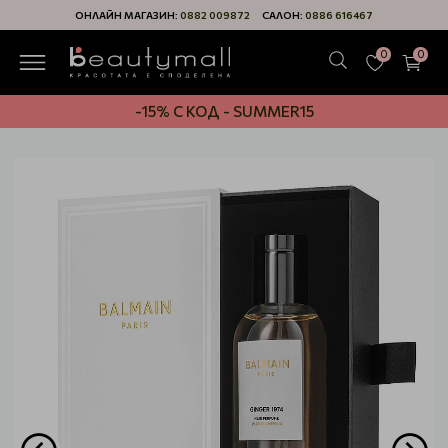
ОНЛАЙН МАГАЗИН:
0882 009872
САЛОН:
0886 616467
0
0
-15% С КОД - SUMMER15