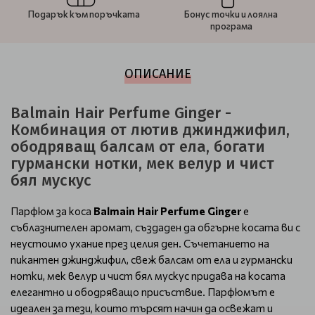
Подарък към поръчката
Бонус точки и лоялна
програма
ОПИСАНИЕ
Balmain Hair Perfume Ginger -
Комбинация от лютив джинджифил,
ободряващ балсам от ела, богати
гурмански нотки, мек велур и чист
бял мускус
Парфюм за коса
Balmain Hair Perfume Ginger
е
съблазнителен аромат, създаден да обгърне косата ви с
неустоимо ухание през целия ден. Съчетанието на
пикантен джинджифил, свеж балсам от ела и гурмански
нотки, мек велур и чист бял мускус придава на косата
елегантно и ободряващо присъствие. Парфюмът е
идеален за тези, които търсят начин да освежат и