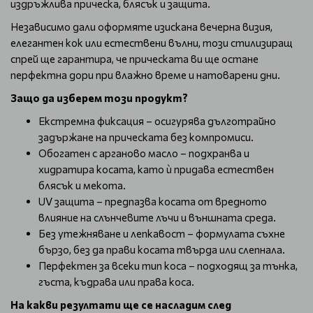
издръжлива прическа, блясък и защита.
Независимо дали оформяте изискана вечерна визия,
елегантен кок или естествени вълни, този стилизиращ
спрей ще гарантира, че прическата ви ще остане
перфектна дори при влажно време и натоварени дни.
Защо да изберем този продукт?
Екстремна фиксация – осигурява дълготрайно
задържане на прическата без компромиси.
Обогатен с арганово масло – подхранва и
хидратира косата, като ѝ придава естествен
блясък и мекота.
UV защита – предпазва косата от вредното
влияние на слънчевите лъчи и външната среда.
Без утежняване и лепкавост – формулата съхне
бързо, без да прави косата твърда или слепнала.
Перфектен за всеки тип коса – подходящ за тънка,
гъста, къдрава или права коса.
На какви резултати ще се насладим след