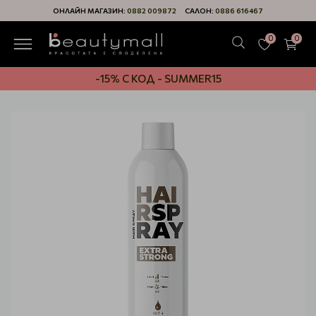
ОНЛАЙН МАГАЗИН:
0882 009872
САЛОН:
0886 616467
0
0
-15% С КОД - SUMMER15