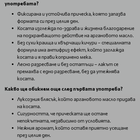
употребата?
Фиксирана и устойчива прическа, която запазва
формата си през целия ден.
Косата изглежда по-здрава и жизнена благодарение
на подхранващото действие на аргановото масло.
Без сухи краища и хвърчащи кичури – специалната
формула има антифриз ефект, който заглажда
косата и я прави копринено мека.
Лесно разресване и без остатъци – лакът се
премахва с едно разресване, без да утежнява
косата.
Какво ще обикнем още след първата употреба?
Луксозния блясък, който аргановото масло придава
на косата.
Сигурността, че прическата ще остане
непокътната, независимо от условията.
Нежния аромат, който оставя приятно усещане
през целия ден.