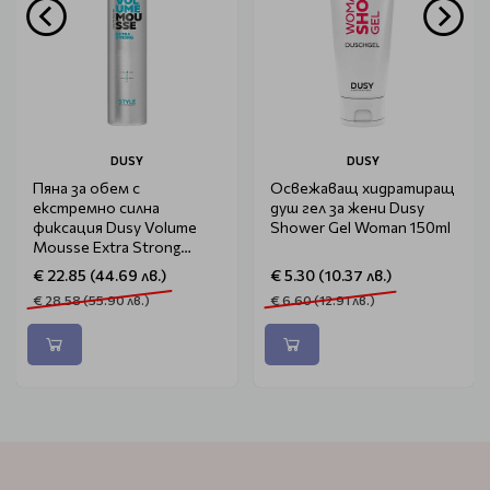
DUSY
DUSY
Пяна за обем с
Освежаващ хидратиращ
екстремно силна
душ гел за жени Dusy
фиксация Dusy Volume
Shower Gel Woman 150ml
Mousse Extra Strong
400ml
€ 22.85 (44.69 лв.)
€ 5.30 (10.37 лв.)
€ 28.58 (55.90 лв.)
€ 6.60 (12.91 лв.)