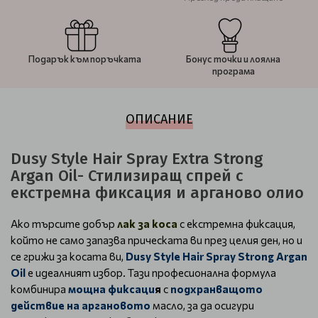
Подарък към поръчката
Бонус точки и лоялна
програма
ОПИСАНИЕ
Dusy Style Hair Spray Extra Strong
Argan Oil- Стилизиращ спрей с
екстремна фиксация и арганово олио
Ако търсите добър
лак за коса
с екстремна фиксация,
който не само запазва прическата ви през целия ден, но и
се грижи за косата ви,
Dusy Style Hair Spray Strong Argan
Oil
е идеалният избор. Тази професионална формула
комбинира
мощна фиксаци
я
с
подхранващото
действие на аргановото
масло, за да осигури