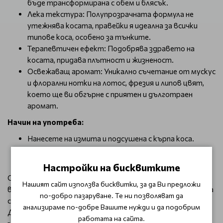
бъде трансформирана с обем и блясък.
Лека текстура: Полупрозрачната формула не
утежнява косата, правейки я идеална за всички
типове коса, особено за тънките.
Терапевтичен ефект: Подобрява здравето на
косата, придава плътност и жизненост.
Освежаващ аромат: Уникално съчетание от мускус
и флорални нотки на лотос, фрезия и липов цвят,
което ще ви обгърне с приятен и дълготраен
аромат.
Начин на употреба:
Нанесете на измита и подсушена с кърпа коса.
Оставете да подейства 5 минути.
Изплакнете обилно с вода.
Настройки на бисквитките
С Wella Professionals Invigo Volume Boost Crystal Mask,
Нашият сайт използва бисквитки, за да Ви предложи
вашата прическа ще изглежда привлекателна и стилна, а
по-добро пазаруване. Те ни позволяват да
стилизирането ще бъде истинско удоволствие.
анализираме по-добре Вашите нужди и да подобрим
Доверете се на Wella за професионална грижа и
работата на сайта.