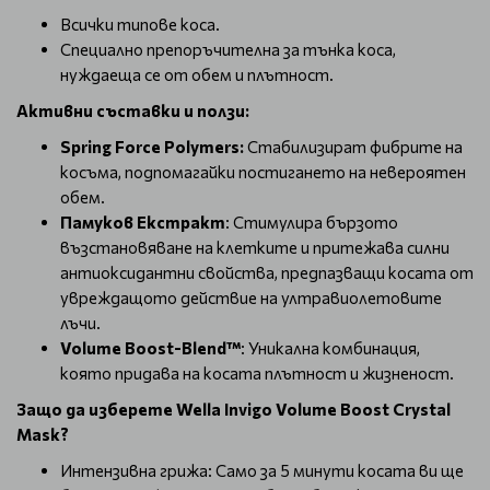
Всички типове коса.
Специално препоръчителна за тънка коса,
нуждаеща се от обем и плътност.
Активни съставки и ползи:
Spring Force Polymers:
Стабилизират фибрите на
косъма, подпомагайки постигането на невероятен
обем.
Памуков Екстракт
: Стимулира бързото
възстановяване на клетките и притежава силни
антиоксидантни свойства, предпазващи косата от
увреждащото действие на ултравиолетовите
лъчи.
Volume Boost-Blend™
: Уникална комбинация,
която придава на косата плътност и жизненост.
Защо да изберете Wella Invigo Volume Boost Crystal
Mask?
Интензивна грижа: Само за 5 минути косата ви ще