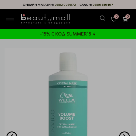
ОНЛАЙН МАГАЗИН:
0882 009872
САЛОН:
0886 616467
0
0
-15% С КОД SUMMER15 ☀️