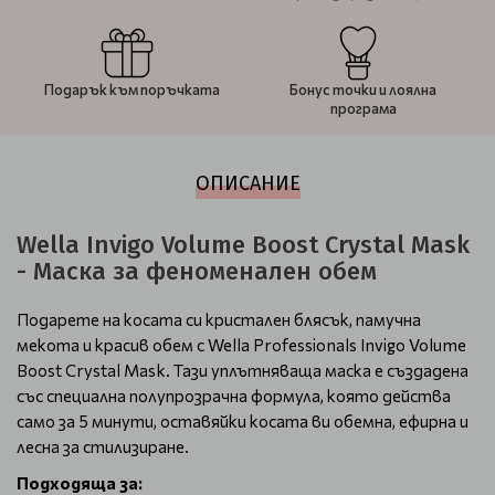
Подарък към поръчката
Бонус точки и лоялна
програма
ОПИСАНИЕ
Wella Invigo Volume Boost Crystal Mask
- Маска за феноменален обем
Подарете на косата си кристален блясък, памучна
мекота и красив обем с Wella Professionals Invigo Volume
Boost Crystal Mask. Тази уплътняваща маска е създадена
със специална полупрозрачна формула, която действа
само за 5 минути, оставяйки косата ви обемна, ефирна и
лесна за стилизиране.
Подходяща за: