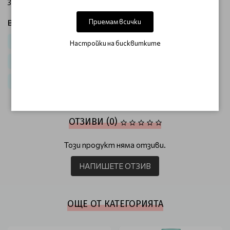
забележителни резултати!
Приемам всички
Виж продукти от категория:
Коса
Стилизация и блясък
Стилизанти за обем
Настройки на бисквитките
Крем за коса
За обем-Invigo volume boost blend
Терапии за коса
ОТЗИВИ (0)
Този продукт няма отзиви.
НАПИШЕТЕ ОТЗИВ
ОЩЕ ОТ КАТЕГОРИЯТА