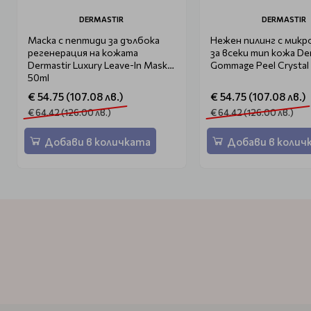
DERMASTIR
DERMASTIR
Маска с пептиди за дълбока
Нежен пилинг с микр
регенерация на кожата
за всеки тип кожа De
Dermastir Luxury Leave-In Mask
Gommage Peel Crystal
50ml
€ 54.75 (107.08 лв.)
€ 54.75 (107.08 лв.)
€ 64.42 (126.00 лв.)
€ 64.42 (126.00 лв.)
Добави в количката
Добави в колич