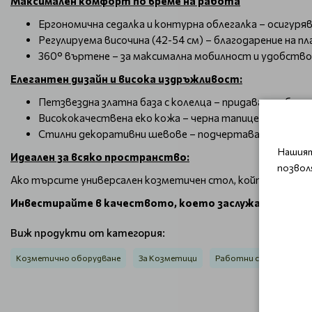
Максимален комфорт по време на работа
Ергономична седалка и контурна облегалка – осигуря
Регулируема височина (42-54 см) – благодарение на 
360° въртене – за максимална мобилност и удобство 
Елегантен дизайн и висока издръжливост:
Петзвездна златна база с колелца – придава стабилн
Висококачествена еко кожа – черна тапицерия, устойч
Стилни декоративни шевове – подчертават изтънчен
Нашият
Идеален за всяко пространство:
позвол
Ако търсите универсален козметичен стол, който комбини
Инвестирайте в качеството, което заслужавате – изб
Виж продукти от категория:
Козметично оборудване
За Козметици
Работни столове