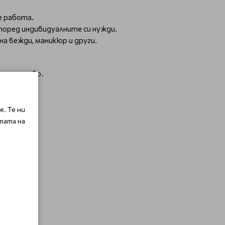
е работа.
поред индивидуалните си нужди.
а вежди, маникюр и други.
остранство.
. Те ни
тата на