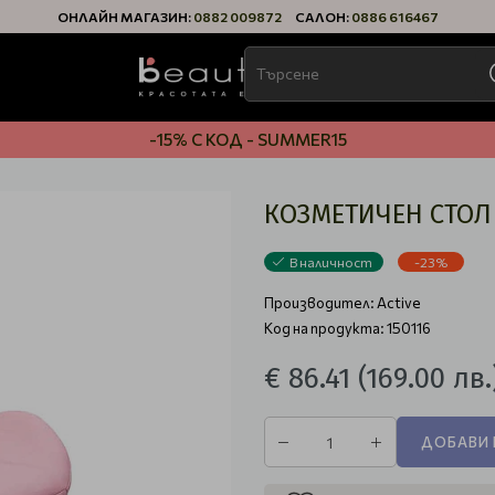
ОНЛАЙН МАГАЗИН:
0882 009872
САЛОН:
0886 616467
-15% С КОД - SUMMER15
КОЗМЕТИЧЕН СТОЛ 
В наличност
-23%
Производител:
Active
Код на продукта: 150116
€ 86.41
(169.00 лв.
ДОБАВИ 