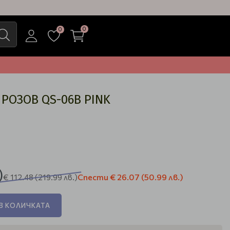
0
0
РОЗОВ QS-06B PINK
)
Спести
€ 26.07
(50.99 лв.)
€ 112.48
(219.99 лв.)
В КОЛИЧКАТА