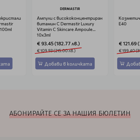
DERMASTIR
окристали
Ампули с висококонцентриран
Козметичн
rmastir
витамин C Dermastir Luxury
E40
 100ml
Vitamin C Skincare Ampoule
10x3ml
€ 93.45 (182.77 лв.)
€ 121.69 
€ 109.93 (215.00 лв.)
€ 199.40 (3
ката
Добави в количката
Добав
АБОНИРАЙТЕ СЕ ЗА НАШИЯ БЮЛЕТИН