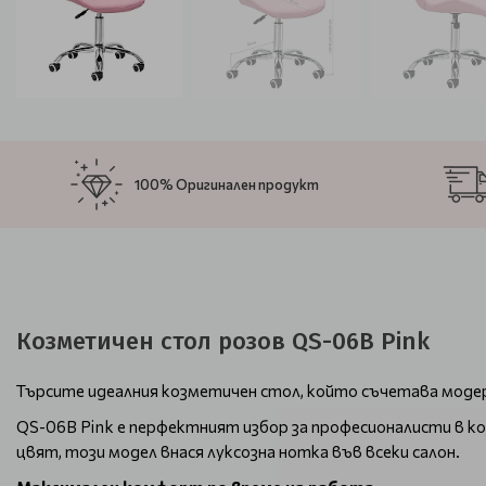
100% Оригинален продукт
Козметичен стол розов QS-06B Pink
Търсите идеалния козметичен стол, който съчетава модер
QS-06B Pink е перфектният избор за професионалисти в ко
цвят, този модел внася луксозна нотка във всеки салон.