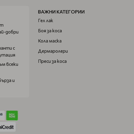
ВАЖНИ КАТЕГОРИИ
Гел лак
от
Боя за коса
ай-добри
Кола маска
танти с
Дермаролери
путация
Преси за коса
ъм всеки
бърза и