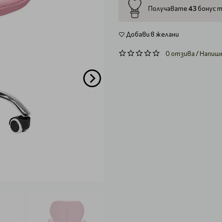
43
Получавате
бонус т
Добави в желани
0 отзива
/
Напиш