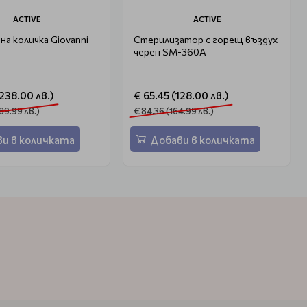
ACTIVE
ACTIVE
а количка Giovanni
Стерилизатор с горещ въздух
черен SM-360A
(238.00 лв.)
€ 65.45 (128.00 лв.)
89.99 лв.)
€ 84.36 (164.99 лв.)
и в количката
Добави в количката