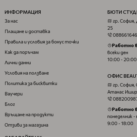
ИНФОРМАЦИЯ
БЮТИ СТУД
За нас
гр. София,
25
Плащане и доставка
08866164
Правила и условия за бонус точки
Работно 
Как да поръчам
всеки ден
10:00 - 20:00
Лични данни
Условия на ползване
ОФИС BEAU
Политика за бисквитки
гр. София,
Атанас Ишир
Ваучери
08820098
Блог
Работно 
Връщане на продукти
понеделник -
9:00 - 18:00
Отзиви за магазина