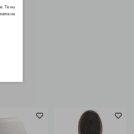
. Те ни
тата на