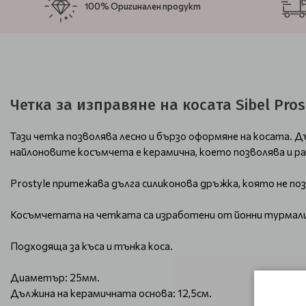
100% Оригинален продукт
Четка за изправяне на косата Sibel Pros
Тази четка позволява лесно и бързо оформяне на косата.
найлоновите косъмчета е керамична, което позволява и р
Prostyle притежава дълга силиконова дръжка, която не п
Косъмчетата на четката са изработени от йонни турмалино
Подходяща за къса и тънка коса.
Диаметър: 25мм.
Дължина на керамичната основа: 12,5см.