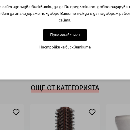
 сайт използва бисквитки, за да Ви предложи по-добро пазаруване
яват да анализираме по-добре Вашите нужди и да подобрим рабо
ата
сайта.
Приемам всички
ОТЗИВИ (0)
Настройки на бисквитките
Този продукт няма отзиви.
НАПИШЕТЕ ОТЗИВ
ОЩЕ ОТ КАТЕГОРИЯТА