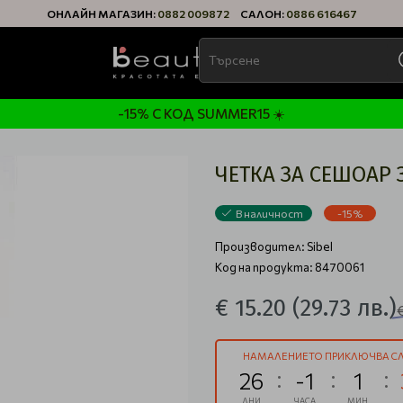
ОНЛАЙН МАГАЗИН:
0882 009872
САЛОН:
0886 616467
-15% С КОД SUMMER15 ☀️
ЧЕТКА ЗА СЕШОАР 
В наличност
-15%
Производител:
Sibel
Код на продукта: 8470061
€ 15.20
(29.73 лв.)
НАМАЛЕНИЕТО ПРИКЛЮЧВА СЛ
26
-1
1
ДНИ
ЧАСА
МИН.