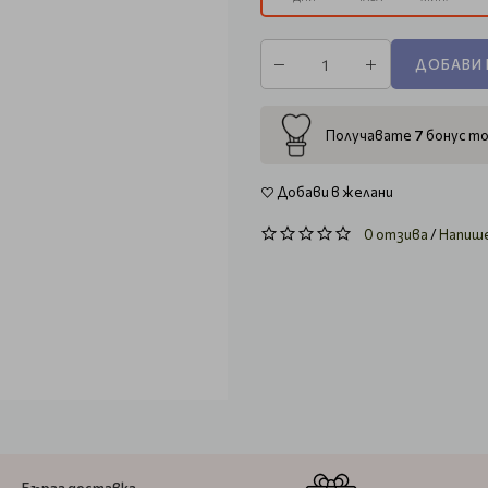
ДОБАВИ 
7
Получавате
бонус то
Добави в желани
0 отзива
/
Напиш