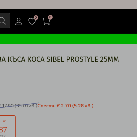
0
0
ЗА КЪСА КОСА SIBEL PROSTYLE 25ММ
Спести
€ 2.70
(5.28 лв.)
€ 17.90
(35.01 лв.)
ЕД:
37
СЕК.