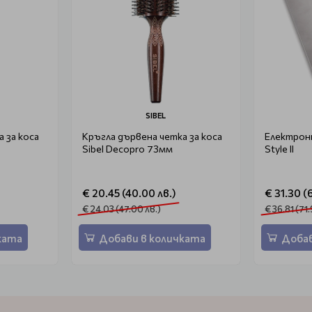
SIBEL
 за коса
Кръгла дървена четка за коса
Електронн
Sibel Decopro 73мм
Style II
€ 20.45 (40.00 лв.)
€ 31.30 (6
€ 24.03 (47.00 лв.)
€ 36.81 (71.
ката
Добави в количката
Добав