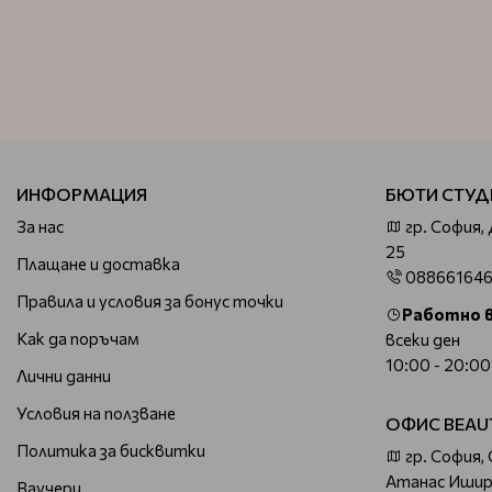
ИНФОРМАЦИЯ
БЮТИ СТУД
За нас
гр. София,
25
Плащане и доставка
08866164
Правила и условия за бонус точки
Работно 
Как да поръчам
всеки ден
10:00 - 20:00
Лични данни
Условия на ползване
ОФИС BEAU
Политика за бисквитки
гр. София,
Атанас Ишир
Ваучери