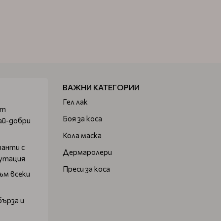
ВАЖНИ КАТЕГОРИИ
Гел лак
от
Боя за коса
ай-добри
Кола маска
танти с
Дермаролери
путация
Преси за коса
ъм всеки
бърза и