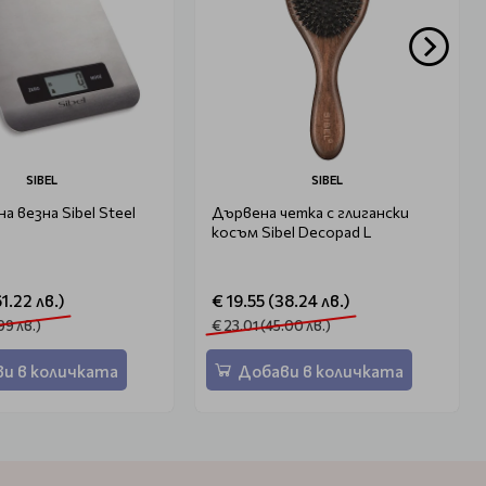
SIBEL
SIBEL
а везна Sibel Steel
Дървена четка с глигански
косъм Sibel Decopad L
1.22 лв.)
€ 19.55 (38.24 лв.)
99 лв.)
€ 23.01 (45.00 лв.)
и в количката
Добави в количката