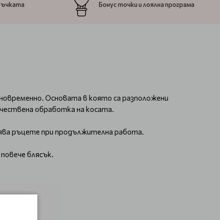
ръчката
Бонус точки и лоялна програма
дновременно. Основата в която са разположени
ачествена обработка на косата.
орява ръцете при продължителна работа.
повече блясък.