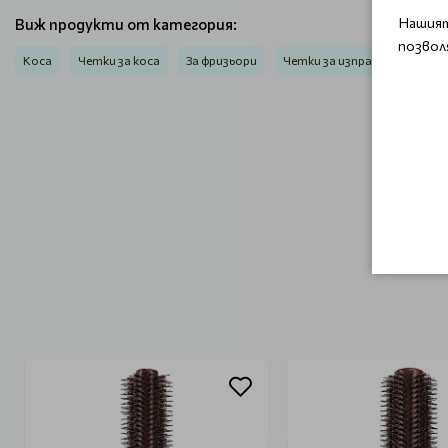
Нашият
Виж продукти от категория:
позвол
Коса
Четки за коса
За фризьори
Четки за изправяне на кос