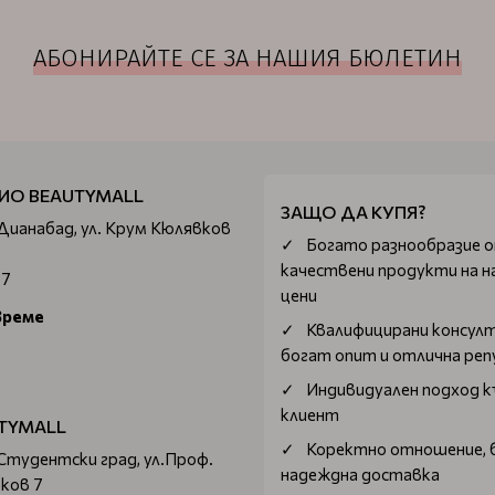
АБОНИРАЙТЕ СЕ ЗА НАШИЯ БЮЛЕТИН
ИО BEAUTYMALL
ЗАЩО ДА КУПЯ?
 Дианабад, ул. Крум Кюлявков
Богатo разнообразие 
качествени продукти на н
67
цени
време
Квалифицирани консул
богат опит и отлична ре
Индивидуален подход к
клиент
TYMALL
Коректно отношение, 
 Студентски град, ул.Проф.
надеждна доставка
ков 7