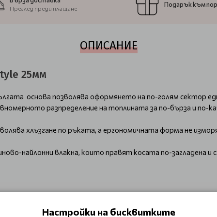
Бърза доставка
Подарък към по
Преглед преди плащане
ОПИСАНИЕ
tyle 25мм
 Дългата основа позволява оформянето на по-голям сектор е
авномерното разпределение на топлината за по-бърза и по-к
озволява хлъзгане по ръката, а ергономичната форма не изм
во-найлонни влакна, които правят косата по-загладена и с 
Настройки на бисквитките