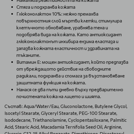
Намалява реактивността на кожата
Стяга и подхранва кожата
Глюконолактон 10%: нежно премахва
повърхностния слой мъртви клетки, стимулира
клетъчното обновяване, уравнява тена и
подобрява вида на кожата. Като антиоксидант
глюконолактонът инхибира ензима еластаза и
запазва кожната еластичност и здравината на
тъканите.
Витамин Е: мощен антиоксидант, който предпазва
от увреждащото действие на свободните
радикали, подхранва и спомага за възстановяване
защитната функция на кожата.
Нанася се два пъти дневно върху предварително
почистената кожа на лицето и шията.
Състав: Aqua/Water/Eau, Gluconolactone, Butylene Glycol,
Isocetyl Stearate, Glyceryl Stearate, PEG-100 Stearate,
Isododecane, Triethanolamine, Cyclopentasiloxane, Palmitic
Acid, Stearic Acid, Macadamia Ternifolia Seed Oil, Arginine,
Glycerin, C12-15 Alkyl Benzoate, Dimethicone, Diisostearyl