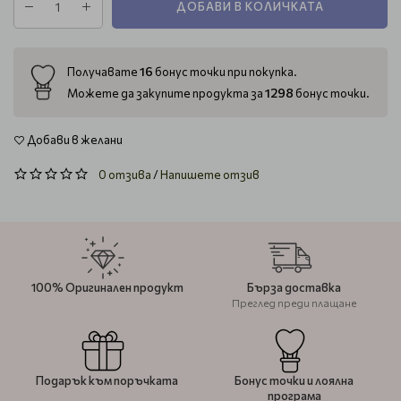
ДОБАВИ В КОЛИЧКАТА
16
Получавате
бонус точки при покупка.
1298
Можете да закупите продукта за
бонус точки.
Добави в желани
0 отзива
/
Напишете отзив
100% Оригинален продукт
Бърза доставка
Преглед преди плащане
Подарък към поръчката
Бонус точки и лоялна
програма