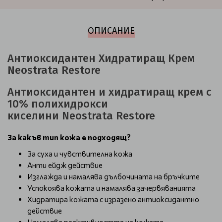
ОПИСАНИЕ
Антиоксидантен Хидратиращ Крем
Neostrata Restore
Антиоксидантен и хидратиращ крем с
10% полихидрокси
киселини Neostrata Restore
За какъв тип кожа е подходящ?
За суха и чувствителна кожа
Анти ейдж действие
Изглажда и намалява дълбочината на бръчките
Успокоява кожата и намалява зачервяванията
Хидратира кожата с изразено антиоксидантно
действие