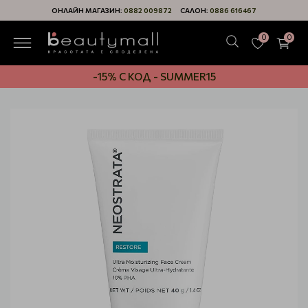
ОНЛАЙН МАГАЗИН:
0882 009872
САЛОН:
0886 616467
0
0
-15% С КОД - SUMMER15