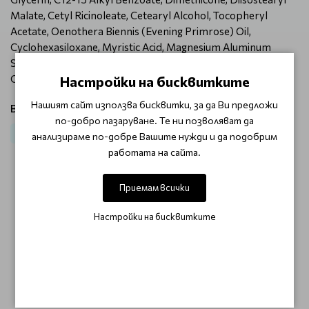
Malate, Cetyl Ricinoleate, Cetearyl Alcohol, Tocopheryl
Acetate, Oenothera Biennis (Evening Primrose) Oil,
Cyclohexasiloxane, Myristic Acid, Magnesium Aluminum
Silicate, Steareth-2, Xanthan Gum, Disodium EDTA, Caprylyl
Glycol, Phenoxyethanol, Chlorphenesin.
Настройки на бисквитките
Нашият сайт използва бисквитки, за да Ви предложи
Виж продукти от категория:
по-добро пазаруване. Те ни позволяват да
Лице
Дневен крем
За суха и чувствителна кожа
анализираме по-добре Вашите нужди и да подобрим
работата на сайта.
ОТЗИВИ (0)
Приемам всички
Настройки на бисквитките
Този продукт няма отзиви.
НАПИШЕТЕ ОТЗИВ
ОЩЕ ОТ КАТЕГОРИЯТА