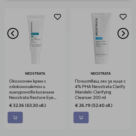
NEOSTRATA
NEOSTRATA
Околоочен крем с
Почистващ гел за лице с
глюконолактон и
4% РНА Neostrata Clarify
хиалуронова киселина
Mandelic Clarifying
Neostrata Restore Eye
Cleanser 200 ml
Cream 15g
€ 32.36 (63.30 лв.)
€ 26.79 (52.40 лв.)