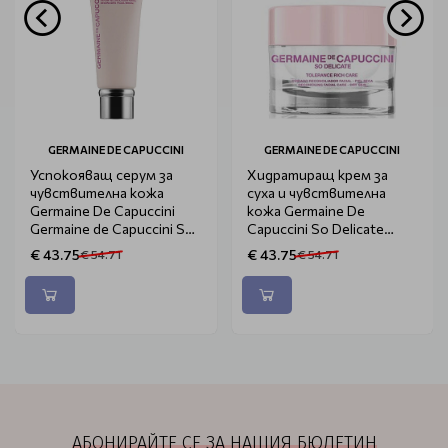
GERMAINE DE CAPUCCINI
GERMAINE DE CAPUCCINI
Успокояващ серум за
Хидратиращ крем за
чувствителна кожа
суха и чувствителна
Germaine De Capuccini
кожа Germaine De
Germaine de Capuccini So
Capuccini So Delicate
Delicate SOS 30ml
Tolerance Care Cream Rich
€ 43.75
€ 43.75
€ 54.71
€ 54.71
50ml
АБОНИРАЙТЕ СЕ ЗА НАШИЯ БЮЛЕТИН