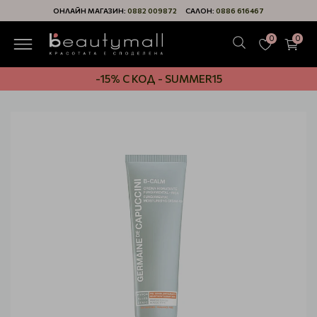
ОНЛАЙН МАГАЗИН:
0882 009872
САЛОН:
0886 616467
0
0
-15% С КОД - SUMMER15