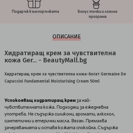
Подарък към поръчката
Бонус точки и лоялна
програма
ОПИСАНИЕ
Хидратиращ крем за чувствителна
кожа Ger... - BeautyMall.bg
Хидратиращ крем за чувствителна кожа-богат Germaine De
Capuccini Fundamental Moisturising Cream 50ml
Успокояващ хидратиращ крем
за най-
чувствителната кожа. Подходящ за ежедневна
употреба. Не съдържа силикони, аромати, алкохол,
синтетични и етерични масла. Веган. Премахва
зачеряванията и оставя кожата спокойна. Съдържа