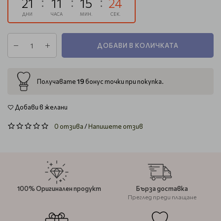
21
11
15
23
ДНИ
ЧАСА
МИН.
СЕК.
ДОБАВИ В КОЛИЧКАТА
19
Получавате
бонус точки при покупка.
Добави в желани
0 отзива
/
Напишете отзив
100% Оригинален продукт
Бърза доставка
Преглед преди плащане