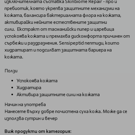
изключителната съставка Skinbiome Repair - про и
пребиотик, която укрепва защитните механизми на
кожата, балансира бактериалната флора на кожата,
активирайки нейните естествените защитни
сили. Екстракт от тасманийски пипер и царевица
успокоява кожата и премахва дискомфорта причинен от
сърбежи и раздразнения. Sensipeptid пептиди, които
хидратират и подсилват защитната бариера на
кожата.
Ползи
Успокоява кожата
Хидратира
Активира защитните сили на кожата
Начин на употреба
Нанесете върху добре почистена суха кожа. Може да се
използва сутрин и вечер
Виж продукти от категория: