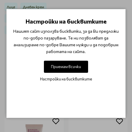
Лице
Дневен крем
За чувствителна кожа Germaine De Capuccini So Delicate
Настройки на бисквитките
Тониращ крем
Нашият сайт използва бисквитки, за да Ви предложи
по-добро пазаруване. Те ни позволяват да
анализираме по-добре Вашите нужди и да подобрим
работата на сайта.
ОТЗИВИ (0)
Този продукт няма отзиви.
Приемам всички
НАПИШЕТЕ ОТЗИВ
Настройки на бисквитките
ОЩЕ ОТ КАТЕГОРИЯТА