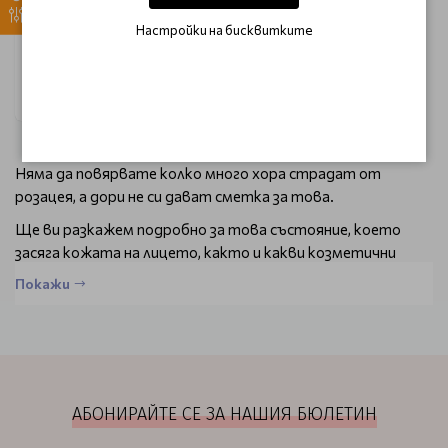
calming cream 50ml
Настройки на бисквитките
€ 12.80
€ 18.30
Уведоми ме
Няма да повярвате колко много хора страдат от
розацея, а дори не си дават сметка за това.
Ще ви разкажем подробно за това състояние, което
засяга кожата на лицето, както и какви козметични
продукти можем да ви предложим, за да подобрите
Покажи
външния си вид.
Какво представлява това състояние
Розацеята е кожен проблем, който много лесно става
хроничен. Засяга основно лицето – бузите, брадичката и
челото и се характеризира със зачервяване на кожата,
АБОНИРАЙТЕ СЕ ЗА НАШИЯ БЮЛЕТИН
което постепенно се влошава.