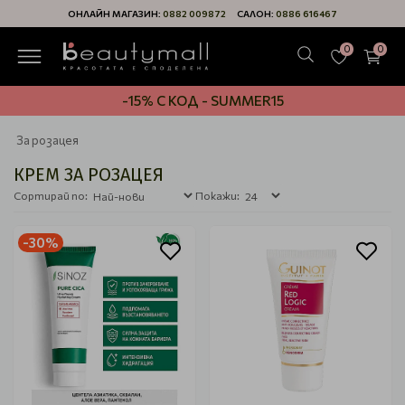
ОНЛАЙН МАГАЗИН:
0882 009872
САЛОН:
0886 616467
0
0
-15% С КОД - SUMMER15
За розацея
КРЕМ ЗА РОЗАЦЕЯ
Сортирай по:
Покажи:
-30%