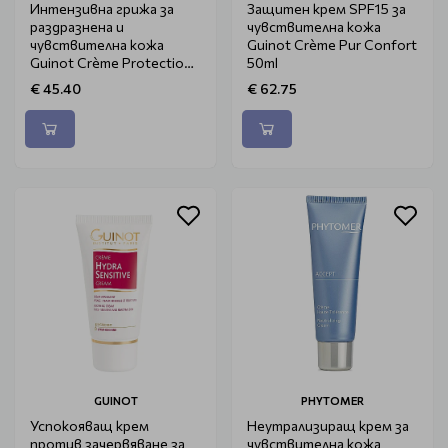
Интензивна грижа за
Защитен крем SPF15 за
раздразнена и
чувствителна кожа
чувствителна кожа
Guinot Crème Pur Confort
Guinot Crème Protection
50ml
Réparatrice 50ml
€ 45.40
€ 62.75
GUINOT
PHYTOMER
Успокояващ крем
Неутрализиращ крем за
против зачервяване за
чувствителна кожа