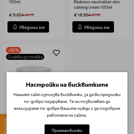
150ml.
Redness neutralizer skin
calming cream 100ml
€ 9.65
€ 18.95
€ 13.75
€ 27.10
Уведоми ме
Уведоми ме
-30%
Очаква доставка
Настройки на бисквитките
Нашият сайт използва бисквитки, за да Ви предложи
по-добро пазаруване. Те ни позволяват да
анализираме по-добре Вашите нужди и да подобрим
SOLANIE PROFESSIONAL
работата на сайта.
COSMETICS
Филтър
Успокояващ крем за
розацейни кожи Solanie
Приемам всички
Redness neutralizer skin