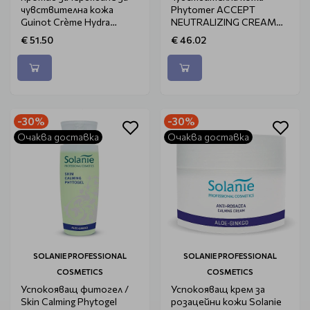
чувствителна кожа
Phytomer ACCEPT
Guinot Crème Hydra
NEUTRALIZING CREAM
Sensitive 50ml
50ml
€ 51.50
€ 46.02
-30%
-30%
Очаква доставка
Очаква доставка
SOLANIE PROFESSIONAL
SOLANIE PROFESSIONAL
COSMETICS
COSMETICS
Успокояващ фитогел /
Успокояващ крем за
Skin Calming Phytogel
розацейни кожи Solanie