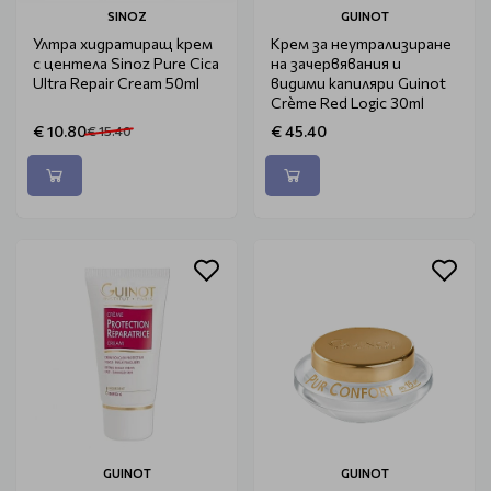
SINOZ
GUINOT
Ултра хидратиращ крем
Крем за неутрализиране
с центела Sinoz Pure Cica
на зачервявания и
Ultra Repair Cream 50ml
видими капиляри Guinot
Crème Red Logic 30ml
€ 10.80
€ 45.40
€ 15.40
GUINOT
GUINOT