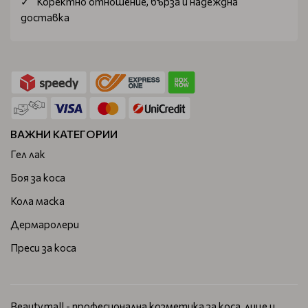
Коректно отношение, бърза и надеждна
доставка
ВАЖНИ КАТЕГОРИИ
Гел лак
Боя за коса
Кола маска
Дермаролери
Преси за коса
Beautymall - професионална козметика за коса, лице и