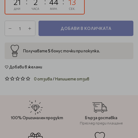
21
2
44
12
ДНИ
ЧАСА
МИН.
СЕК.
ДОБАВИ В КОЛИЧКАТА
5
Получавате
бонус точки при покупка.
Добави в желани
0 отзива
/
Напишете отзив
100% Оригинален продукт
Бърза доставка
Преглед преди плащане