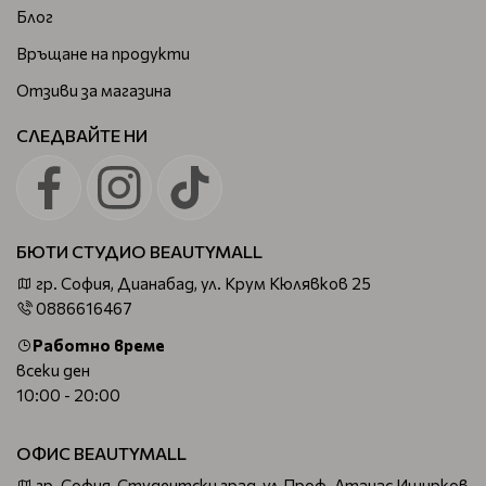
Блог
Връщане на продукти
Отзиви за магазина
СЛЕДВАЙТЕ НИ
БЮТИ СТУДИО BEAUTYMALL
гр. София, Дианабад, ул. Крум Кюлявков 25
0886616467
Работно време
всеки ден
10:00 - 20:00
ОФИС BEAUTYMALL
гр. София, Студентски град, ул.Проф. Атанас Иширков