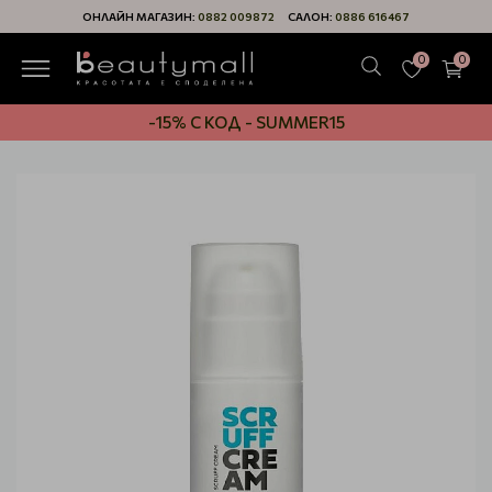
ОНЛАЙН МАГАЗИН:
0882 009872
САЛОН:
0886 616467
0
0
-15% С КОД - SUMMER15