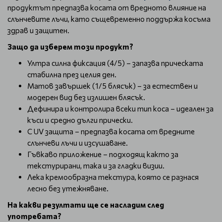
продуктът предпазва косата от вредното влияние на
слънчевите лъчи, като същевременно поддържа косъма
здрав и защитен.
Защо да изберем този продукт?
Ултра силна фиксация (4/5) – запазва прическата
стабилна през целия ден.
Матов завършек (1/5 блясък) – за естествен и
модерен вид без излишен блясък.
Дефинира и контролира всеки тип коса – идеален за
къси и средно дълги прически.
С UV защита – предпазва косата от вредните
слънчеви лъчи и изсушаване.
Гъвкаво приложение – подходящ както за
текстурирани, така и за гладки визии.
Лека кремообразна текстура, която се разнася
лесно без утежняване.
На какви резултати ще се насладим след
употребата?