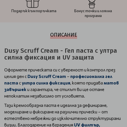
Подарък към поръчката
Бонус точки и лоялна
програма
ОПИСАНИЕ
Dusy Scruff Cream - Гел паста с ултра
силна фиксация и UV защита
Оформете прическата си с увереност и контрол през
целия ден с
Dusy Scruff Cream
–
професионална гел
паста
с
ултра силна фиксация
, която придава
матов
завършек
и гарантира, че стилът ви ще остане
непоклатим независимо от условията.
Тази кремообразна паста е идеална за дефиниране,
моделиране и фиксиране на различни прически – от
естествено небрежни до изключително структурирани
визии. Благодарение на вградения
UV филтър,