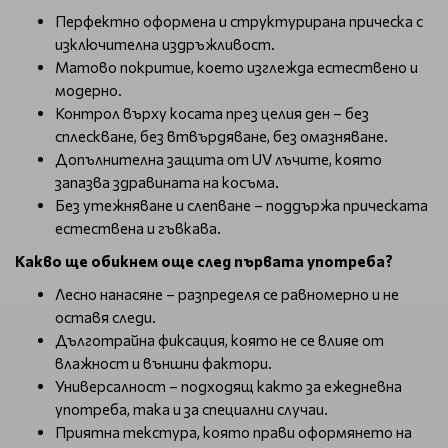
Перфектно оформена и структурирана прическа с
изключителна издръжливост.
Матово покритие, което изглежда естествено и
модерно.
Контрол върху косата през целия ден – без
сплескване, без втвърдяване, без омазняване.
Допълнителна защита от UV лъчите, която
запазва здравината на косъма.
Без утежняване и слепване – поддържа прическата
естествена и гъвкава.
Какво ще обикнем още след първата употреба?
Лесно нанасяне – разпределя се равномерно и не
оставя следи.
Дълготрайна фиксация, която не се влияе от
влажност и външни фактори.
Универсалност – подходящ както за ежедневна
употреба, така и за специални случаи.
Приятна текстура, която прави оформянето на