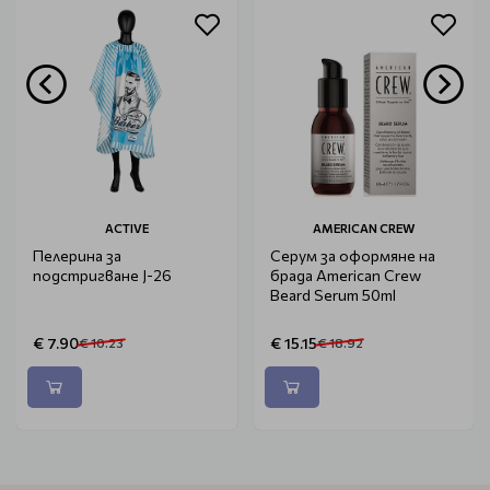
ACTIVE
AMERICAN CREW
Пелерина за
Серум за оформяне на
подстригване J-26
брада American Crew
Beard Serum 50ml
€ 7.90
€ 15.15
€ 10.23
€ 18.92