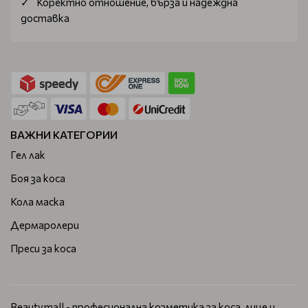
Коректно отношение, бърза и надеждна
доставка
ВАЖНИ КАТЕГОРИИ
Гел лак
Боя за коса
Кола маска
Дермаролери
Преси за коса
Beautymall - професионална козметика за коса, лице и