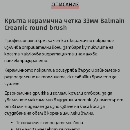
ОПИСАНИЕ
Кръгла керамична четка 33мм Balmain
Creamic round brush
Професионална кръгла четка с керамично покритие,
излъчва отрицателни йони, затваря кутикулите на
косата, заключва хидратацията и намалява
наелектризирането.
Керамичното покритие осигурява бързо и равномерно
разпределение на топлината, скъсявайки времето за
сушене.
Ергономична дръжка и големи кръгли отвори, за да
увеличите максимално въздушния поток. Диаметърът
от 33 мм е идеален за използване на къса коса за
създаване на обем в корена или леки вълни.
Технология с отрицателни йони
Намалява наелектризирането