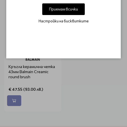
Приемам всички
Настройки на бисквитките
BALMAIN
Кръгла керамична четка
43мм Balmain Creamic
round brush
€ 47.55 (93.00 лв.)