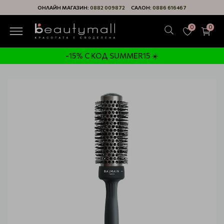
ОНЛАЙН МАГАЗИН:
0882 009872
САЛОН:
0886 616467
0
0
-15% С КОД SUMMER15 ☀️