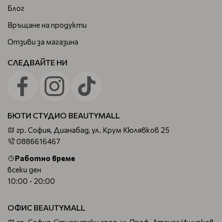
Блог
Връщане на продукти
Отзиви за магазина
СЛЕДВАЙТЕ НИ
БЮТИ СТУДИО BEAUTYMALL
гр. София, Дианабад, ул. Крум Кюлявков 25
0886616467
Работно време
всеки ден
10:00 - 20:00
ОФИС BEAUTYMALL
гр. София, Студентски град, ул.Проф. Атанас Иширков