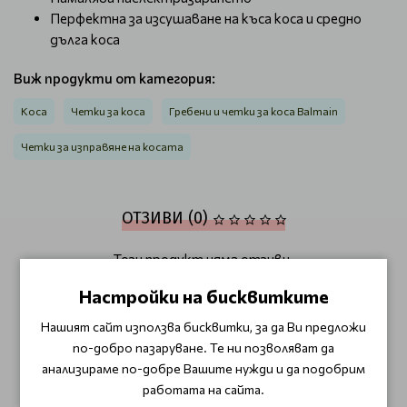
Перфектна за изсушаване на къса коса и средно
дълга коса
Виж продукти от категория:
Коса
Четки за коса
Гребени и четки за коса Balmain
Четки за изправяне на косата
ОТЗИВИ (0)
Този продукт няма отзиви.
Настройки на бисквитките
НАПИШЕТЕ ОТЗИВ
Нашият сайт използва бисквитки, за да Ви предложи
по-добро пазаруване. Те ни позволяват да
ОЩЕ ОТ КАТЕГОРИЯТА
анализираме по-добре Вашите нужди и да подобрим
работата на сайта.