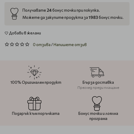
24
Получавате
бонус точки при покупка.
1983
Можете да закупите продукта за
бонус точки.
Добави в желани
0 отзива
/
Напишете отзив
100% Оригинален продукт
Бърза доставка
Преглед преди плащане
Подарък към поръчката
Бонус точки и лоялна
програма