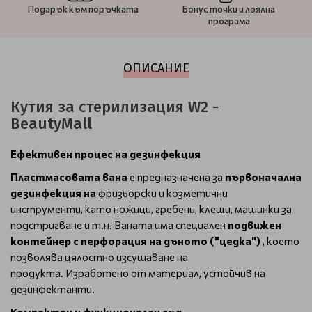
Подарък към поръчката
Бонус точки и лоялна
програма
ОПИСАНИЕ
Кутия за стерилизация W2 -
BeautyMall
Ефективен процес на дезинфекция
Пластмасовата вана
е предназначена за
първоначална
дезинфекция на
фризьорски и козметични
инструменти, като ножици, гребени, клещи, машинки за
подстригване и т.н. Ваната има специален
подвижен
контейнер с перфорация на дъното ("цедка")
, което
позволява цялостно изсушаване на
продукта. Изработено от материал, устойчив на
дезинфектанти.