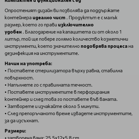
Компактен и функционален съд
Опростеният дизайн ви позволява да поддържате
контейнера
идеално чист
. Продуктът е с малък
размер, което го прави
изключително
удобен
. Благодарение на капацитета си от около 1
литър, той ще побере голямо количество козметични
инструменти, което значително
подобрява процеса
на
дезинфекция на инструментите.
Начин на употреба:
• Поставете стерилизатора върху равна, стабилна
повърхност.
• Напълнете го с правилната течност.
• Поставете инструментите в перфорирания
контейнер и след това го поставете във ваната.
• Затворете и изчакайте около 5 минути.
• След препоръчаното време извадете инструментите,
за да изсъхнат.
Размери:
• затворена вана: 25.5x12x5.8 cm