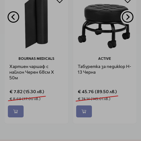
BOURNAS MEDICALS
ACTIVE
Хартиен чаршаф с
Табуретка за педикюр H-
найлон Черен 68см X
13 Черна
50м
€ 7.82 (15.30 лв.)
€ 45.76 (89.50 лв.)
€ 8.69 (17.00 лв.)
€ 74.14 (145.01 лв.)