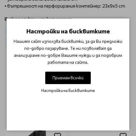
• вътрешност на перфорирания контейнер: 23x9x5 cm
Виж продукти от категория:
Настройки на бисквитките
Маникюр
Козметично оборудване
Стерилизатори
Нашият сайт използва бисквитки, за да Ви предложи
За Козметици
За стерилизация
по-добро пазаруване. Те ни позволяват да
анализираме по-добре Вашите нужди и да подобрим
работата на сайта.
ОТЗИВИ (0)
Приемам всички
Този продукт няма отзиви.
Настройки на бисквитките
НАПИШЕТЕ ОТЗИВ
ОЩЕ ОТ КАТЕГОРИЯТА