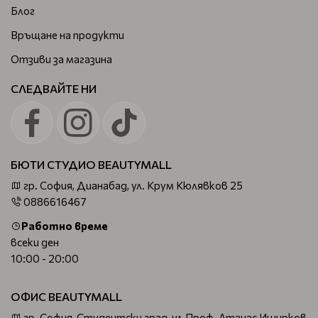
Блог
Връщане на продукти
Отзиви за магазина
СЛЕДВАЙТЕ НИ
БЮТИ СТУДИО BEAUTYMALL
гр. София, Дианабад, ул. Крум Кюлявков 25
0886616467
Работно време
всеки ден
10:00 - 20:00
ОФИС BEAUTYMALL
гр. София, Студентски град, ул.Проф. Атанас Иширков