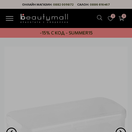
ОНЛАЙН МАГАЗИН:
0882 009872
САЛОН:
0886 616467
0
0
-15% С КОД - SUMMER15