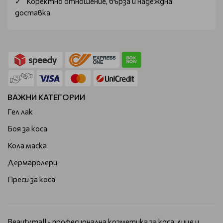
Коректно отношение, бърза и надеждна
доставка
ВАЖНИ КАТЕГОРИИ
Гел лак
Боя за коса
Кола маска
Дермаролери
Преси за коса
Beautymall - професионална козметика за коса, лице и