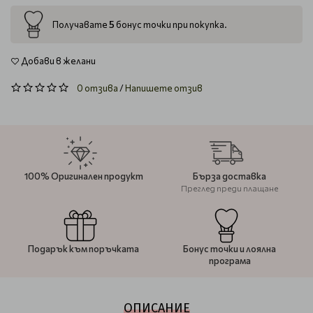
5
Получавате
бонус точки при покупка.
Добави в желани
0 отзива
/
Напишете отзив
100% Оригинален продукт
Бърза доставка
Преглед преди плащане
Подарък към поръчката
Бонус точки и лоялна
програма
ОПИСАНИЕ