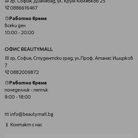
гр. София, Дианабад, ул. Крум Кюлявков 25
0886616467
Работно време
всеки ден
10:00 - 20:00
ОФИС BEAUTYMALL
гр. София, Студентски град, ул.Проф. Атанас Иширков
7
0882009872
Работно време
понеделник - петък
9:00 - 18:00
info@beautymall.bg
Контакт с нас