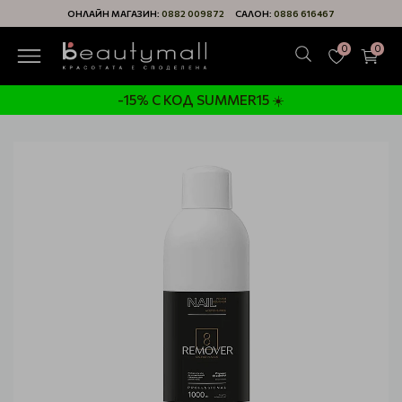
ОНЛАЙН МАГАЗИН:
0882 009872
САЛОН:
0886 616467
0
0
-15% С КОД SUMMER15 ☀️