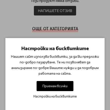
Този продукт няма отзиви.
НАПИШЕТЕ ОТЗИВ
ОЩЕ ОТ КАТЕГОРИЯТА
Настройки на бисквитките
Нашият сайт използва бисквитки, за да Ви предложи
по-добро пазаруване. Те ни позволяват да
анализираме по-добре Вашите нужди и да подобрим
работата на сайта.
Приемам всички
CLARESA
CLARESA
Настройки на бисквитките
Гел лак CLARESA 3 Full of
Гел лак CLARESA 4 Full of
Colours 5g
Colours 5g