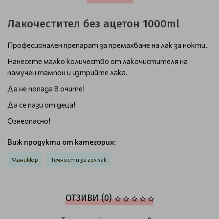
Лакочестител без ацетон 1000ml
Професионален препарат за премахване на лак за нокти.
Нанесете малко количество от лакочистителя на
памучен тампон и изтрийте лака.
Да не попада в очите!
Да се пази от деца!
Огнеопасно!
Виж продукти от категория:
Маникюр
Течности за гел лак
ОТЗИВИ (0)