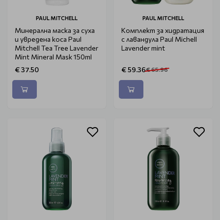
PAUL MITCHELL
PAUL MITCHELL
Минерална маска за суха
Комплект за хидратация
и увредена коса Paul
с лавандула Paul Michell
Mitchell Tea Tree Lavender
Lavender mint
Mint Mineral Mask 150ml
€ 37.50
€ 59.36
€ 65.96