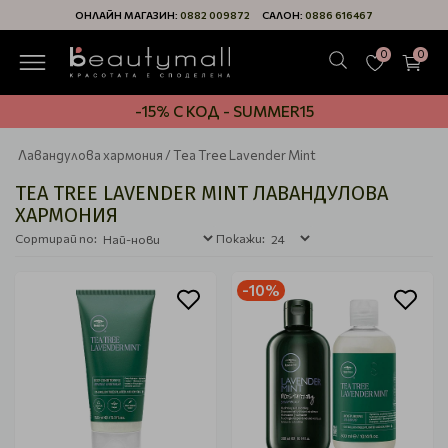
ОНЛАЙН МАГАЗИН:
0882 009872
САЛОН:
0886 616467
0
0
-15% С КОД - SUMMER15
Лавандулова хармония / Tea Tree Lavender Mint
TEA TREE LAVENDER MINT ЛАВАНДУЛОВА
ХАРМОНИЯ
Сортирай по:
Покажи:
-10%