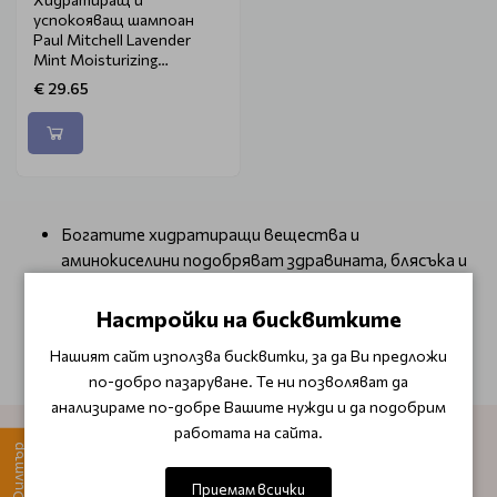
успокояващ шампоан
Paul Mitchell Lavender
Mint Moisturizing
Shampoo 300ml.
€ 29.65
Богатите хидратиращи вещества и
аминокиселини подобряват здравината, блясъка и
спомагат за по-лесно оформяне.
Успокояващата лавандула, мента и австралийско
Настройки на бисквитките
чаено дърво балансират духа и съзнанието.
Нашият сайт използва бисквитки, за да Ви предложи
по-добро пазаруване. Те ни позволяват да
анализираме по-добре Вашите нужди и да подобрим
работата на сайта.
Филтър
АБОНИРАЙТЕ СЕ ЗА НАШИЯ БЮЛЕТИН
Приемам всички