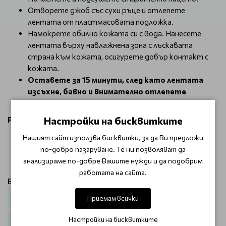
Отворете джоб със сухи ръце и отлепете
лентата от пластмасовата подложка.
Намокрете обилно кожата си с вода. Нанесете
лентата върху навлажнена зона с лъскавата
страна към кожата, осигурете добър контакт с
кожата.
Оставете за 15 минути, след като лентата
изсъхне, бавно и внимателно отлепете
лентите.
Настройки на бисквитките
Размер на пластирите
ширина:8 см
Нашият сайт използва бисквитки, за да Ви предложи
Височина:13 см
по-добро пазаруване. Те ни позволяват да
Дължина:2 см
анализираме по-добре Вашите нужди и да подобрим
работата на сайта.
Виж продукти от категория:
Приемам всички
Лице
Почистващи продукти
За мазна и акнеична кожа
Настройки на бисквитките
Long Lashes