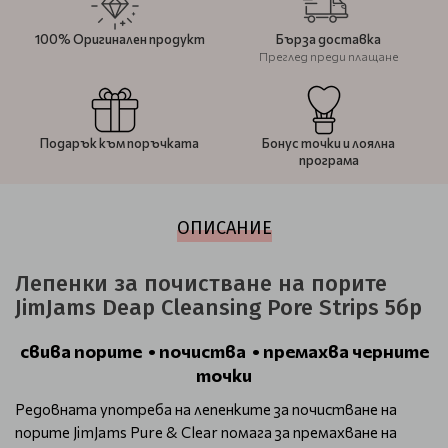
100% Оригинален продукт
Бърза доставка
Преглед преди плащане
Подарък към поръчката
Бонус точки и лоялна
програма
ОПИСАНИЕ
Лепенки за почистване на порите
JimJams Deap Cleansing Pore Strips 5бр
свива порите • почиства • премахва черните
точки
Редовната употреба на лепенките за почистване на
порите JimJams Pure & Clear помага за премахване на