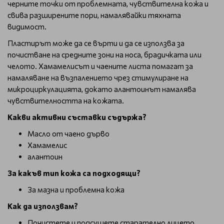
черните точки от проблемната, чувствителна кожа и
свива разширените пори, намалявайки тяхната
видимост.
Пластирът може да се върти и да се използва за
почистване на средните зони на носа, брадичката или
челото. Хамамелисът и чаените листа помагат за
намаляване на възпалението чрез стимулиране на
микроциркулацията, докато алантоинът намалява
чувствителността на кожата.
Какви активни съставки съдържа?
Масло от чаено дърво
Хамамелис
алантоин
За какъв тип кожа са подходящи?
За мазна и проблемна кожа
Как да използвам?
Почистете и подсушете старателно лицето.