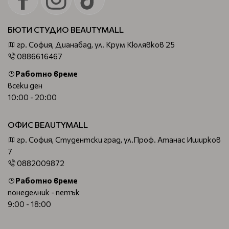
БЮТИ СТУДИО BEAUTYMALL
гр. София, Дианабад, ул. Крум Кюлявков 25
0886616467
Работно време
всеки ден
10:00 - 20:00
ОФИС BEAUTYMALL
гр. София, Студентски град, ул.Проф. Атанас Иширков
7
0882009872
Работно време
понеделник - петък
9:00 - 18:00