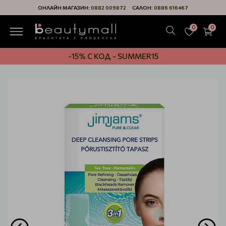
ОНЛАЙН МАГАЗИН:
0882 009872
САЛОН:
0886 616467
0
0
-15% С КОД - SUMMER15