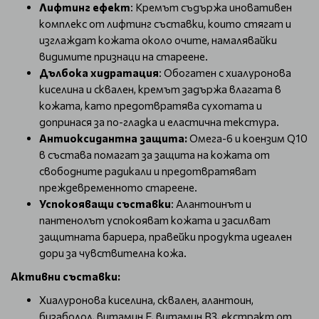
Лифтинг ефект
: Кремът съдържа иновативен
комплекс от лифтинг съставки, които стягат и
изглаждат кожата около очите, намалявайки
видимите признаци на стареене.
Дълбока хидратация
: Обогатен с хиалуронова
киселина и сквален, кремът задържа влагата в
кожата, като предотвратява сухотата и
допринася за по-гладка и еластична текстура.
Антиоксидантна защита:
Омега-6 и коензим Q10
в състава помагат за защита на кожата от
свободните радикали и предотвратяват
преждевременното стареене.
Успокояващи съставки
: Алантоинът и
пантенолът успокояват кожата и засилват
защитната бариера, правейки продукта идеален
дори за чувствителна кожа.
Активни съставки:
Хиалуронова киселина, сквален, алантоин,
бизаболол, витамин E, витамин B3, екстракт от