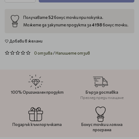
52
Получавате
бонус точки при покупка.
4198
Можете да закупите продукта за
бонус точки.
Добави в желани
0 отзива
/
Напишете отзив
100% Оригинален продукт
Бърза доставка
Преглед преди плащане
Подарък към поръчката
Бонус точки и лоялна
програма