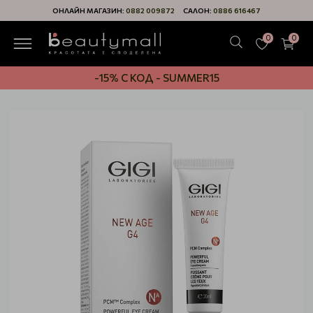
ОНЛАЙН МАГАЗИН:
0882 009872
САЛОН:
0886 616467
0
0
-15% С КОД - SUMMER15