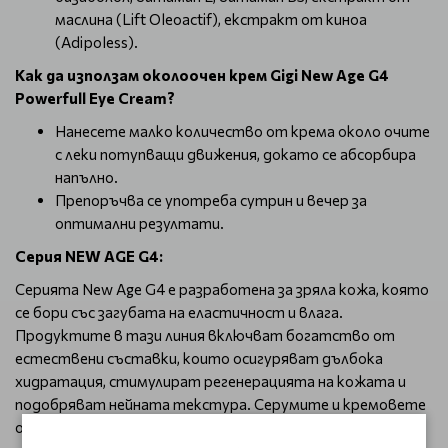
маслина (Lift Oleoactif), екстракт от киноа
(Adipoless).
Как да използам околоочен крем Gigi New Age G4
Powerfull Eye Cream?
Нанесете малко количество от крема около очите
с леки потупващи движения, докато се абсорбира
напълно.
Препоръчва се употреба сутрин и вечер за
оптимални резултати.
Серия NEW AGE G4:
Серията New Age G4 е разработена за зряла кожа, която
се бори със загубата на еластичност и влага.
Продуктите в тази линия включват богатство от
естествени съставки, които осигуряват дълбока
хидратация, стимулират регенерацията на кожата и
подобряват нейната текстура. Серумите и кремовете
от тази серия са особено подходящи за жени над 40