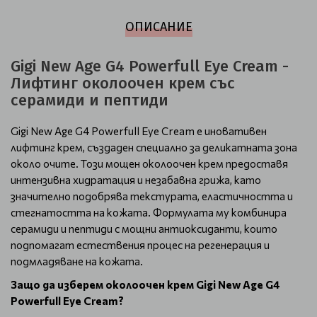
ОПИСАНИЕ
Gigi New Age G4 Powerfull Eye Cream -
Лифтинг околоочен крем със
серамиди и пептиди
Gigi New Age G4 Powerfull Eye Cream е иновативен
лифтинг крем, създаден специално за деликатната зона
около очите. Този мощен околоочен крем предоставя
интензивна хидратация и незабавна грижа, като
значително подобрява текстурата, еластичността и
стегнатостта на кожата. Формулата му комбинира
серамиди и пептиди с мощни антиоксиданти, които
подпомагат естествения процес на регенерация и
подмладяване на кожата.
Защо да изберем околоочен крем Gigi New Age G4
Powerfull Eye Cream?