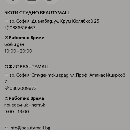
БЮТИ СТУДИО BEAUTYMALL
гр. София, Дианабад, ул. Крум Кюлявков 25
0886616467
Работно време
всеки ден
10:00 - 20:00
ОФИС BEAUTYMALL
гр. София, Студентски град, ул.Проф. Атанас Иширков
7
0882009872
Работно време
понеделник - петък
9:00 - 18:00
info@beautymall.bg