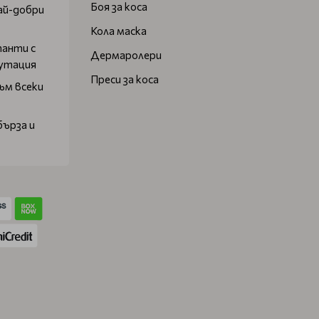
Боя за коса
ай-добри
Кола маска
танти с
Дермаролери
путация
Преси за коса
ъм всеки
бърза и