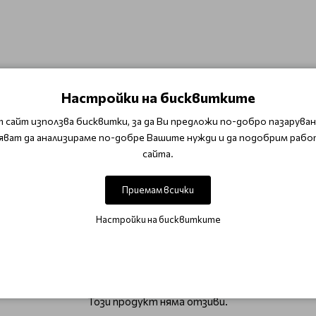
 ябълка, средни флорални нотки на бял жасмин и момина сълз
Настройки на бисквитките
чник на витамин Е, витамин А, антиоксиданти и есенциални ма
 сайт използва бисквитки, за да Ви предложи по-добро пазаруване
на традиционната коприна, добита от животни. Biomimetic Si
яват да анализираме по-добре Вашите нужди и да подобрим рабо
минокиселини, която имитира състава и предимствата на ор
сайта.
формете прическата
Приемам всички
ell Kerasilk Hair Care
Настройки на бисквитките
ОТЗИВИ (0)
Този продукт няма отзиви.