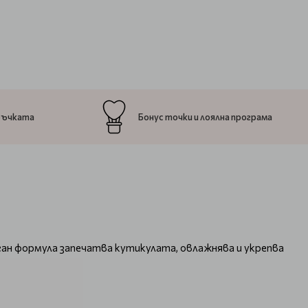
ръчката
Бонус точки и лоялна програма
ган формула запечатва кутикулата, овлажнява и укрепва