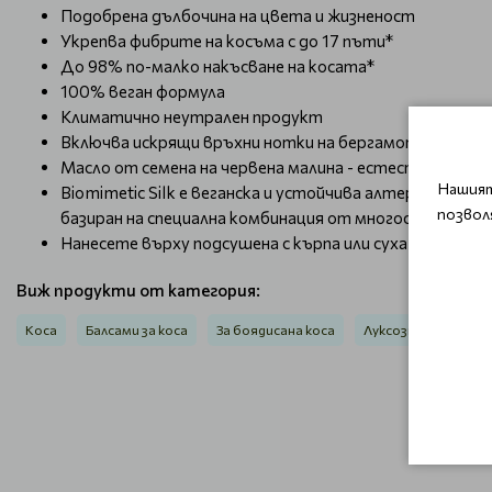
Подобрена дълбочина на цвета и жизненост
Укрепва фибрите на косъма с до 17 пъти*
До 98% по-малко накъсване на косата*
100% веган формула
Климатично неутрален продукт
Включва искрящи връхни нотки на бергамот, кипарис и
Масло от семена на червена малина - естествен изто
Нашият
Biomimetic Silk е веганска и устойчива алтернатива 
позвол
базиран на специална комбинация от многостранни а
Нанесете върху подсушена с кърпа или суха коса и о
Виж продукти от категория:
Коса
Балсами за коса
За боядисана коса
Луксозна грижа Goldw