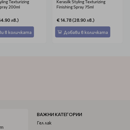
yling Texturizing
Kerasilk Styling Texturizing
Spray 200ml
Finishing Spray 75ml
44.90 лв.)
€ 14.78 (28.90 лв.)
и в количката
Добави в количката
ВАЖНИ КАТЕГОРИИ
Гел лак
от