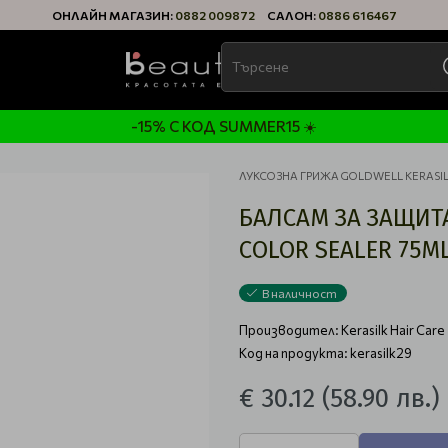
ОНЛАЙН МАГАЗИН:
0882 009872
САЛОН:
0886 616467
-15% С КОД SUMMER15 ☀️
ЛУКСОЗНА ГРИЖА GOLDWELL KERASIL
БАЛСАМ ЗА ЗАЩИТА
COLOR SEALER 75M
В наличност
Производител:
Kerasilk Hair Care
Код на продукта: kerasilk29
€ 30.12
(58.90 лв.)