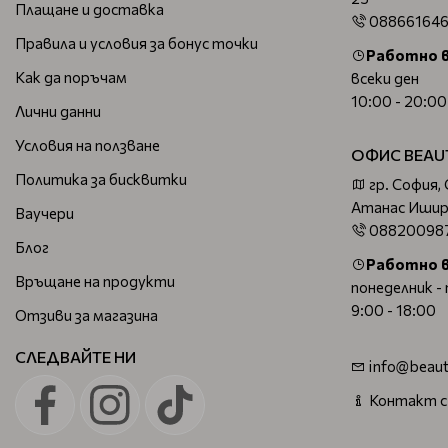
Плащане и доставка
08866164
Правила и условия за бонус точки
Работно 
Как да поръчам
всеки ден
10:00 - 20:00
Лични данни
Условия на ползване
ОФИС BEAU
Политика за бисквитки
гр. София,
Атанас Ишир
Ваучери
08820098
Блог
Работно 
Връщане на продукти
понеделник -
9:00 - 18:00
Отзиви за магазина
СЛЕДВАЙТЕ НИ
info@beaut
Контакт с