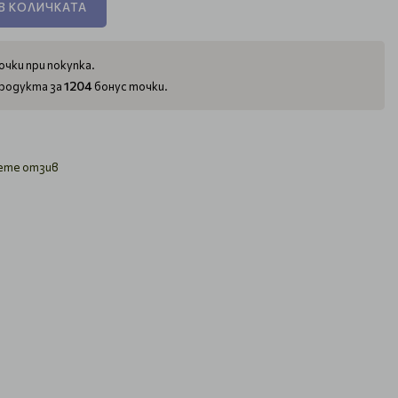
В КОЛИЧКАТА
чки при покупка.
1204
родукта за
бонус точки.
ете отзив