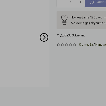
ДОБАВИ 
15
Получавате
бонус то
Можете да закупите п
Добави в желани
0 отзива
/
Напиш