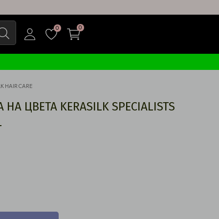
0
0
K HAIR CARE
 НА ЦВЕТА KERASILK SPECIALISTS
L