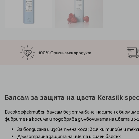
100% Оригинален продукт
Балсам за защита на цвета Kerasilk speci
Високоефективен балсам без отмиване, наситен с биомимет
фибрите на косъма и подобрява дълбочината на цвета и ж
За боядисана и изсветлена коса; всички типове и тек
Дълготрайна защита на цвета и силен блясък