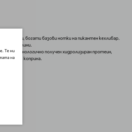
а и дълбоки, богати базови нотки на пикантен кехлибар.
стни киселини.
. Те ни
lk е биотехнологично получен хидролизиран протеин,
тата на
игиналната коприна.