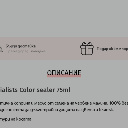
Бърза доставка
Подарък към по
Преглед преди плащане
ОПИСАНИЕ
alists Color sealer 75ml
ична коприна и масло от семена на червена малина. 100% ве
изнеността за дълготрайна защита на цвета и блясък.
стури на косата