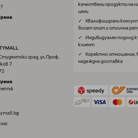
качествени продукти на н
67
цени
време
Квалифицирани консул
богат опит и отлична ре
Индивидуален подход к
клиент
TYMALL
Коректно отношение, 
 Студентски град, ул.Проф.
надеждна доставка
ков 7
72
време
 петък
ymall.bg
 нас