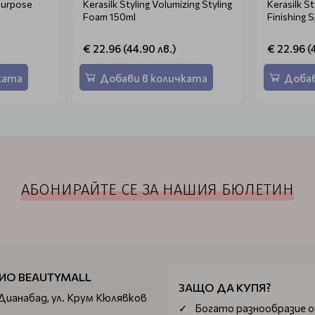
-Purpose
Kerasilk Styling Volumizing Styling
Kerasilk St
Foam 150ml
Finishing 
€ 22.96 (44.90 лв.)
€ 22.96 (
ката
Добави в количката
Добав
АБОНИРАЙТЕ СЕ ЗА НАШИЯ БЮЛЕТИН
ИО BEAUTYMALL
ЗАЩО ДА КУПЯ?
 Дианабад, ул. Крум Кюлявков
Богатo разнообразие 