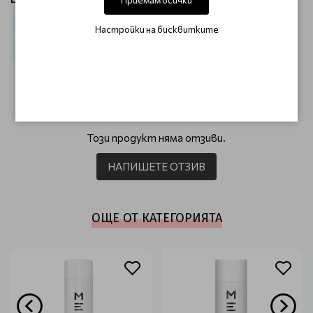
Коса
Маски за коса
Маски за къдрава коса
Настройки на бисквитките
За къдрава коса Dusy Envite Curl
ОТЗИВИ (0)
Този продукт няма отзиви.
НАПИШЕТЕ ОТЗИВ
ОЩЕ ОТ КАТЕГОРИЯТА