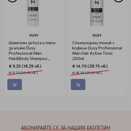
DUSY
DUSY
Шампоан за коса и тяло
Стимулиращ тоник с
за мъже Dusy
кофеин Dusy Professional
Professional Men
Men Hair Active Tonic
Hair&Body Shampoo
200ml
250ml
€ 9.35 (18.29 лв.)
€ 14.70 (28.75 лв.)
€ 11.71 (22.90 лв.)
€ 18.36 (35.91 лв.)
АБОНИРАЙТЕ СЕ ЗА НАШИЯ БЮЛЕТИН