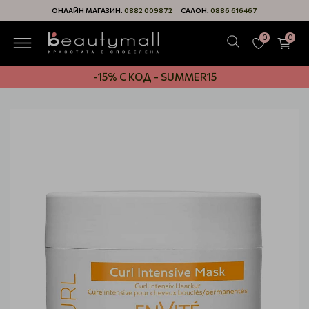
ОНЛАЙН МАГАЗИН:
0882 009872
САЛОН:
0886 616467
0
0
-15% С КОД - SUMMER15