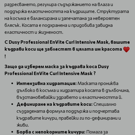
разресването, регулира съдържанието на влага и
поддържа еластичността на къдриците. Структурата
на косъма е балансирана и запечатана за невероятен
блясък. Косата е подхранена и придобива завидна
еластичност и жизненост.
С Dusy Professional EnVite Curl Intensive Mask, вашите
къдрави коси ще заблестят в цялата им красота
!
Защо да изберем маска за къдрава коса Dusy
Professional EnVite Curl Intensive Mask ?
Интензивна хидратация:
Маската прониква
дълбоко в косъма и хидратира косата в дълбочина,
възстановявайки здравето и еластичността й.
Дефиниране на къдравите коси:
Специално
създадената формула поддържа и подчертава
къдравите кичури, правейки ги по-дефинирани и
живи.
Борба с непокорните кичури:
Помага за