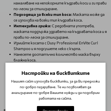
намаляване на непокорните къдрави коси и ги прави
по-лесни за стилизиране.
Подходяща за всеки тип коса:
Маската може да
се използва на всеки тип къдрава коса.
Интензивна грижа:
С редовната употреба,
маската поддържа здравето на къдравата коса и я
прави по-лесна за стилизиране.
Измийте косата с Dusy Professional EnVite Curl
Shampoo и я подсушете леко с кърпа.
Нанесете достатъчно количество маска върху
влажна коса.
Равномерно разнесете маската, фокусирайки се
върху къдравите участъци.
Настройки на бисквитките
Оставете маската да действа за 5 до 10 минути.
Нашият сайт използва бисквитки, за да Ви предложи
Изплакнете обилно с хладка вода.
по-добро пазаруване. Те ни позволяват да
Стилизирайте къдравите си кичури както
анализираме по-добре Вашите нужди и да подобрим
обикновено.
работата на сайта.
Виж продукти от категория:
Приемам всички