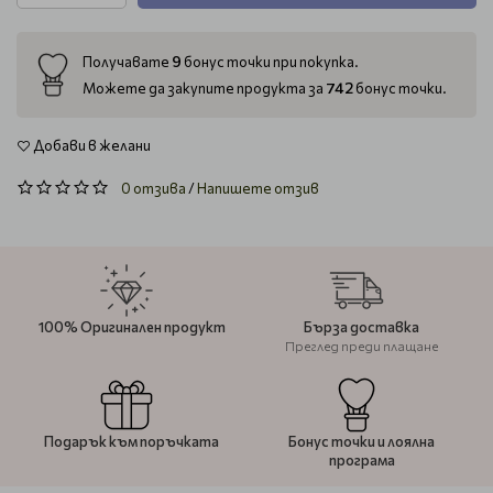
9
Получавате
бонус точки при покупка.
742
Можете да закупите продукта за
бонус точки.
Добави в желани
0 отзива
/
Напишете отзив
100% Оригинален продукт
Бърза доставка
Преглед преди плащане
Подарък към поръчката
Бонус точки и лоялна
програма