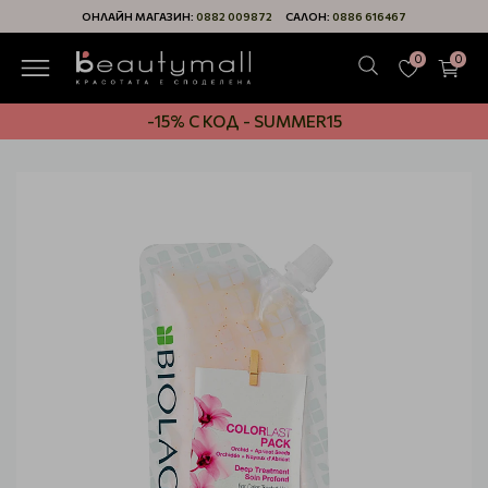
ОНЛАЙН МАГАЗИН:
0882 009872
САЛОН:
0886 616467
0
0
-15% С КОД - SUMMER15