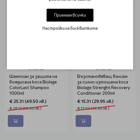
Приемам всички
Настройки на бисквитките
BIOLAGE
BIOLAGE
Шампоан за защита на
Възстановяващ балсам
боядисана коса Biolage
за силно изтощена коса
ColorLast Shampoo
Biolage Strenght Recovery
1000ml
Conditioner 200ml
€ 25.31 (49.50 лв.)
€ 15.31 (29.95 лв.)
€ 28.12 (55.00 лв.)
€ 17.03 (33.30 лв.)