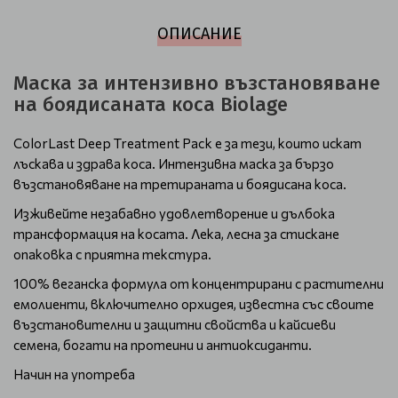
ОПИСАНИЕ
Маска за интензивно възстановяване
на боядисаната коса Biolage
ColorLast Deep Treatment Pack е за тези, които искат
лъскава и здрава коса. Интензивна маска за бързо
възстановяване на третираната и боядисана коса.
Изживейте незабавно удовлетворение и дълбока
трансформация на косата. Лека, лесна за стискане
опаковка с приятна текстура.
100% веганска формула от концентрирани с растителни
емолиенти, включително орхидея, известна със своите
възстановителни и защитни свойства и кайсиеви
семена, богати на протеини и антиоксиданти.
Начин на употреба