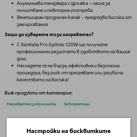
Алуминиева тенджера с дръжка – лесна за
почистване и повторна употреба
Вентилиран прозрачен капак – предпазва восъка от
замърсявания
Защо да изберете този нагревател?
С Xanitalia Pro Epilmio 120W ще получите
професионални резултати в удобството на вашия
дом.
Насладете се на бърза, ефективна и безопасна
процедура, без риск от прегряване или загуба на
качеството на восъка!
Виж продукти от категория:
Нагреватели за кола маска
За Козметици
ОТЗИВИ (0)
Настройки на бисквитките