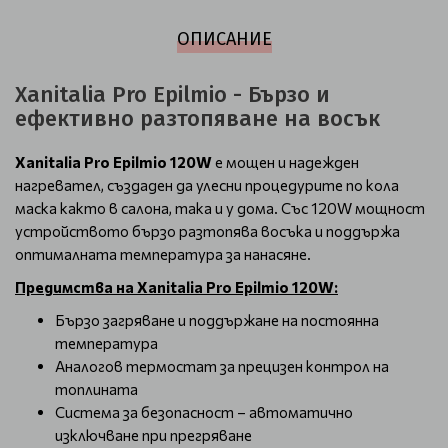
ОПИСАНИЕ
Xanitalia Pro Epilmio - Бързо и
ефективно разтопяване на восък
Xanitalia Pro Epilmio 120W
е мощен и надежден
нагревател, създаден да улесни процедурите по кола
маска както в салона, така и у дома. Със 120W мощност
устройството бързо разтопява восъка и поддържа
оптималната температура за нанасяне.
Предимства на Xanitalia Pro Epilmio 120W:
Бързо загряване и поддържане на постоянна
температура
Аналогов термостат за прецизен контрол на
топлината
Система за безопасност – автоматично
изключване при прегряване