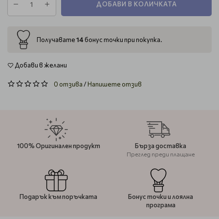
ДОБАВИ В КОЛИЧКАТА
14
Получавате
бонус точки при покупка.
Добави в желани
0 отзива
/
Напишете отзив
100% Оригинален продукт
Бърза доставка
Преглед преди плащане
Подарък към поръчката
Бонус точки и лоялна
програма