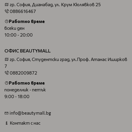
гр. София, Дианабад, ул. Крум Кюлявков 25
0886616467
Работно време
всеки ден
10:00 - 20:00
ОФИС BEAUTYMALL
гр. София, Студентски град, ул.Проф. Атанас Иширков
7
0882009872
Работно време
понеделник - петък
9:00 - 18:00
info@beautymall.bg
Контакт с нас