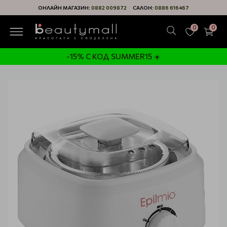
ОНЛАЙН МАГАЗИН:
0882 009872
САЛОН:
0886 616467
0
0
-15% С КОД SUMMER15 ☀️