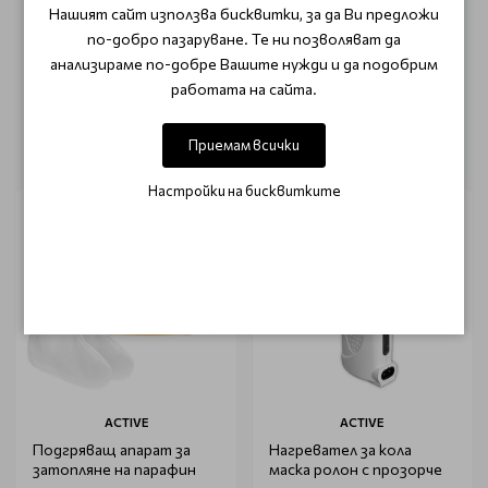
Нашият сайт използва бисквитки, за да Ви предложи
Този продукт няма отзиви.
по-добро пазаруване. Те ни позволяват да
НАПИШЕТЕ ОТЗИВ
анализираме по-добре Вашите нужди и да подобрим
работата на сайта.
ОЩЕ ОТ КАТЕГОРИЯТА
Приемам всички
Настройки на бисквитките
ACTIVE
ACTIVE
Подгряващ апарат за
Нагревател за кола
затопляне на парафин
маска ролон с прозорче