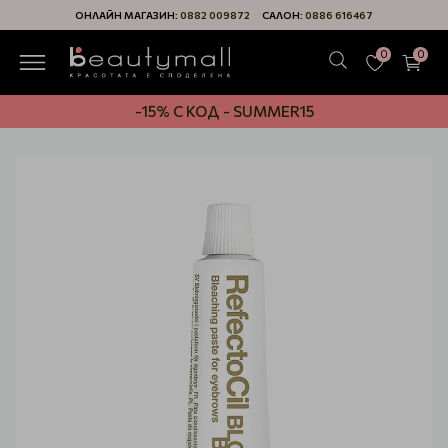
ОНЛАЙН МАГАЗИН:
0882 009872
САЛОН:
0886 616467
0
0
-15% С КОД - SUMMER15