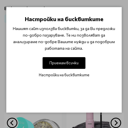
Виж продукти от категория:
Настройки на бисквитките
Мигли и вежди
Очи
Нашият сайт използва бисквитки, за да Ви предложи
по-добро пазаруване. Те ни позволяват да
ОТЗИВИ (0)
анализираме по-добре Вашите нужди и да подобрим
работата на сайта.
Този продукт няма отзиви.
Приемам всички
НАПИШЕТЕ ОТЗИВ
Настройки на бисквитките
ОЩЕ ОТ КАТЕГОРИЯТА