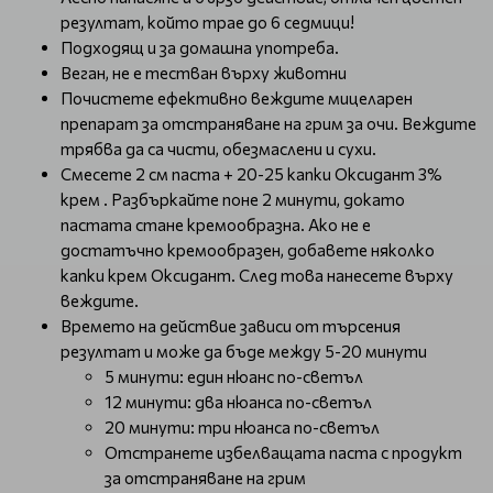
резултат, който трае до 6 седмици!
Подходящ и за домашна употреба.
Веган, не е тестван върху животни
Почистете ефективно веждите мицеларен
препарат за отстраняване на грим за очи. Веждите
трябва да са чисти, обезмаслени и сухи.
Смесете 2 см паста + 20-25 капки Оксидант 3%
крем . Разбъркайте поне 2 минути, докато
пастата стане кремообразна. Ако не е
достатъчно кремообразен, добавете няколко
капки крем Оксидант. След това нанесете върху
веждите.
Времето на действие зависи от търсения
резултат и може да бъде между 5-20 минути
5 минути: един нюанс по-светъл
12 минути: два нюанса по-светъл
20 минути: три нюанса по-светъл
Отстранете избелващата паста с продукт
за отстраняване на грим