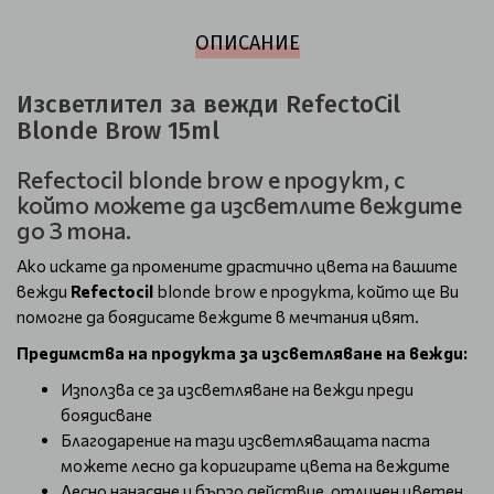
ОПИСАНИЕ
Изсветлител за вежди RefectoCil
Blonde Brow 15ml
Refectocil blonde brow е продукт, с
който можете да изсветлите веждите
до 3 тона.
Ако искате да промените драстично цвета на вашите
вежди
Refectocil
blonde brow е продукта, който ще Ви
помогне да боядисате веждите в мечтания цвят.
Предимства на продукта за изсветляване на вежди:
Използва се за изсветляване на вежди преди
боядисване
Благодарение на тази изсветляващата паста
можете лесно да коригирате цвета на веждите
Лесно нанасяне и бързо действие, отличен цветен