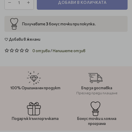
ДОБАВИ В КОЛИЧКАТА
3
Получавате
бонус точки при покупка.
Добави в желани
0 отзива
/
Напишете отзив
100% Оригинален продукт
Бърза доставка
Преглед преди плащане
Подарък към поръчката
Бонус точки и лоялна
програма